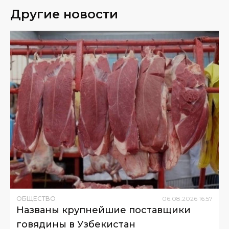
Другие новости
ОБЩЕСТВО
06
.
08
.
2026
16
:
57
Названы крупнейшие поставщики
говядины в Узбекистан