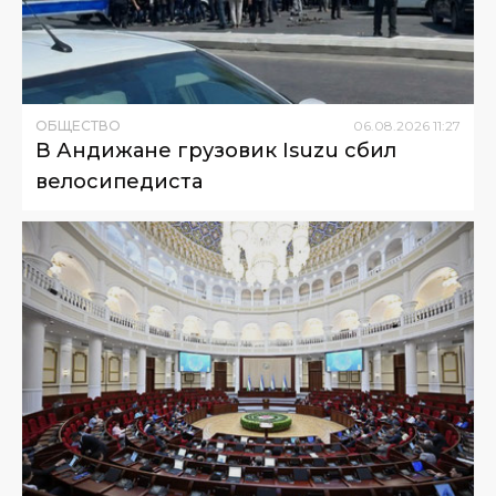
ОБЩЕСТВО
06
.
08
.
2026
11
:
27
В Андижане грузовик Isuzu сбил
велосипедиста