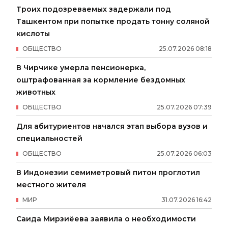
Троих подозреваемых задержали под
Ташкентом при попытке продать тонну соляной
кислоты
ОБЩЕСТВО
25
.
07
.
2026
08
:
18
В Чирчике умерла пенсионерка,
оштрафованная за кормление бездомных
животных
ОБЩЕСТВО
25
.
07
.
2026
07
:
39
Для абитуриентов начался этап выбора вузов и
специальностей
ОБЩЕСТВО
25
.
07
.
2026
06
:
03
В Индонезии семиметровый питон проглотил
местного жителя
МИР
31
.
07
.
2026
16
:
42
Саида Мирзиёева заявила о необходимости