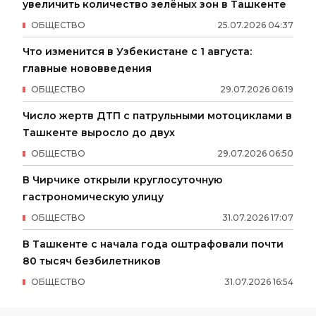
увеличить количество зелёных зон в Ташкенте
ОБЩЕСТВО
25
.
07
.
2026
04
:
37
Что изменится в Узбекистане с 1 августа:
главные нововведения
ОБЩЕСТВО
29
.
07
.
2026
06
:
19
Число жертв ДТП с патрульными мотоциклами в
Ташкенте выросло до двух
ОБЩЕСТВО
29
.
07
.
2026
06
:
50
В Чирчике открыли круглосуточную
гастрономическую улицу
ОБЩЕСТВО
31
.
07
.
2026
17
:
07
В Ташкенте с начала года оштрафовали почти
80 тысяч безбилетников
ОБЩЕСТВО
31
.
07
.
2026
16
:
54