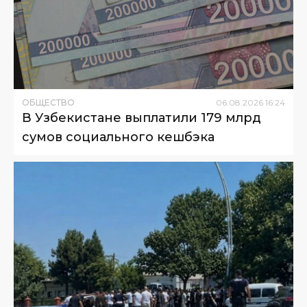
ОБЩЕСТВО
06
.
08
.
2026
16
:
24
В Узбекистане выплатили 179 млрд
сумов социального кешбэка