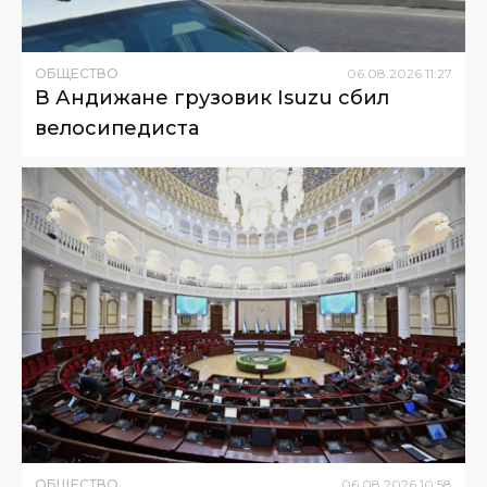
ОБЩЕСТВО
06
.
08
.
2026
11
:
27
В Андижане грузовик Isuzu сбил
велосипедиста
ОБЩЕСТВО
06
.
08
.
2026
10
:
58