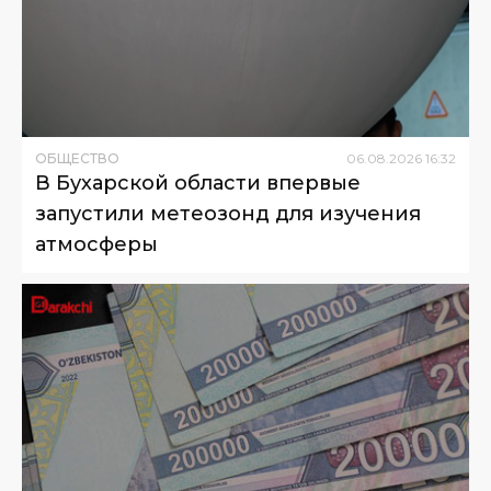
ОБЩЕСТВО
06
.
08
.
2026
16
:
32
В Бухарской области впервые
запустили метеозонд для изучения
атмосферы