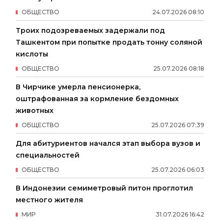
ОБЩЕСТВО
24
.
07
.
2026
08
:
10
Троих подозреваемых задержали под
Ташкентом при попытке продать тонну соляной
кислоты
ОБЩЕСТВО
25
.
07
.
2026
08
:
18
В Чирчике умерла пенсионерка,
оштрафованная за кормление бездомных
животных
ОБЩЕСТВО
25
.
07
.
2026
07
:
39
Для абитуриентов начался этап выбора вузов и
специальностей
ОБЩЕСТВО
25
.
07
.
2026
06
:
03
В Индонезии семиметровый питон проглотил
местного жителя
МИР
31
.
07
.
2026
16
:
42