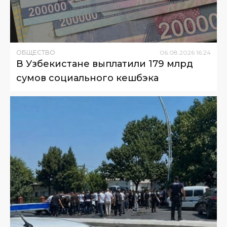
ОБЩЕСТВО
06
.
08
.
2026
16
:
24
В Узбекистане выплатили 179 млрд
сумов социального кешбэка