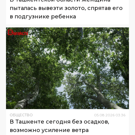
пыталась вывезти золото, спрятав его
в подгузнике ребенка
ОБЩЕСТВО
05
.
08
.
2026
03
:
36
В Ташкенте сегодня без осадков,
возможно усиление ветра