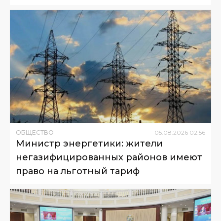
ОБЩЕСТВО
05
.
08
.
2026
02
:
56
Министр энергетики: жители
негазифицированных районов имеют
право на льготный тариф