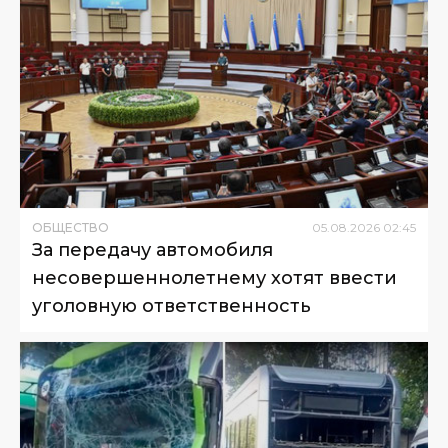
ОБЩЕСТВО
05
.
08
.
2026
02
:
45
За передачу автомобиля
несовершеннолетнему хотят ввести
уголовную ответственность