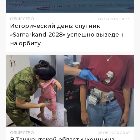
ОБЩЕСТВО
05
.
08
.
2026
06
:
55
Исторический день: спутник
«Samarkand-2028» успешно выведен
на орбиту
ОБЩЕСТВО
05
.
08
.
2026
06
:
47
В Ташкентской области женщина