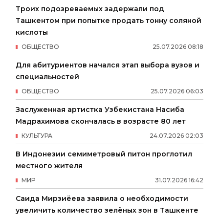
Троих подозреваемых задержали под
Ташкентом при попытке продать тонну соляной
кислоты
ОБЩЕСТВО
25
.
07
.
2026
08
:
18
Для абитуриентов начался этап выбора вузов и
специальностей
ОБЩЕСТВО
25
.
07
.
2026
06
:
03
Заслуженная артистка Узбекистана Насиба
Мадрахимова скончалась в возрасте 80 лет
КУЛЬТУРА
24
.
07
.
2026
02
:
03
В Индонезии семиметровый питон проглотил
местного жителя
МИР
31
.
07
.
2026
16
:
42
Саида Мирзиёева заявила о необходимости
увеличить количество зелёных зон в Ташкенте