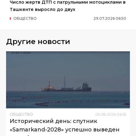
Число жертв ДТП с патрульными мотоциклами в
Ташкенте выросло до двух
ОБЩЕСТВО
29
.
07
.
2026
06
:
50
Другие новости
ОБЩЕСТВО
05
.
08
.
2026
06
:
55
Исторический день: спутник
«Samarkand-2028» успешно выведен