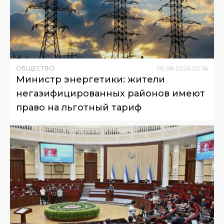
ОБЩЕСТВО
05
.
08
.
2026
02
:
56
Министр энергетики: жители
негазифицированных районов имеют
право на льготный тариф