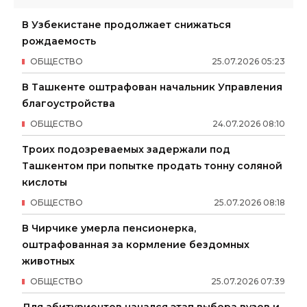
В Узбекистане продолжает снижаться
рождаемость
ОБЩЕСТВО
25
.
07
.
2026
05
:
23
В Ташкенте оштрафован начальник Управления
благоустройства
ОБЩЕСТВО
24
.
07
.
2026
08
:
10
Троих подозреваемых задержали под
Ташкентом при попытке продать тонну соляной
кислоты
ОБЩЕСТВО
25
.
07
.
2026
08
:
18
В Чирчике умерла пенсионерка,
оштрафованная за кормление бездомных
животных
ОБЩЕСТВО
25
.
07
.
2026
07
:
39
Для абитуриентов начался этап выбора вузов и