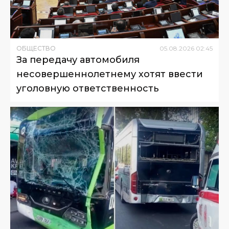
ОБЩЕСТВО
05
.
08
.
2026
02
:
45
За передачу автомобиля
несовершеннолетнему хотят ввести
уголовную ответственность