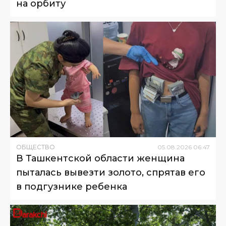
на орбиту
ОБЩЕСТВО
05
.
08
.
2026
06
:
47
В Ташкентской области женщина
пыталась вывезти золото, спрятав его
в подгузнике ребенка