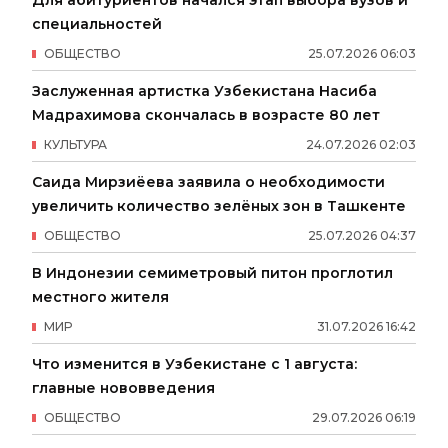
специальностей
ОБЩЕСТВО
25
.
07
.
2026
06
:
03
Заслуженная артистка Узбекистана Насиба
Мадрахимова скончалась в возрасте 80 лет
КУЛЬТУРА
24
.
07
.
2026
02
:
03
Саида Мирзиёева заявила о необходимости
увеличить количество зелёных зон в Ташкенте
ОБЩЕСТВО
25
.
07
.
2026
04
:
37
В Индонезии семиметровый питон проглотил
местного жителя
МИР
31
.
07
.
2026
16
:
42
Что изменится в Узбекистане с 1 августа:
главные нововведения
ОБЩЕСТВО
29
.
07
.
2026
06
:
19