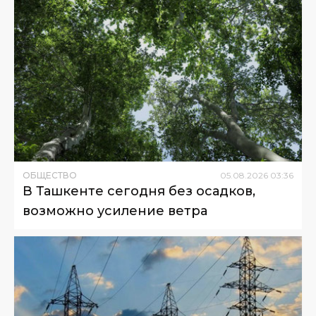
ОБЩЕСТВО
05
.
08
.
2026
03
:
36
В Ташкенте сегодня без осадков,
возможно усиление ветра