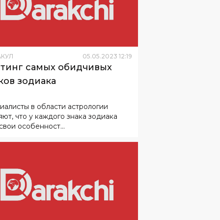
АКУЛ
05
.
05
.
2023
12
:
19
тинг самых обидчивых
ков зодиака
иалисты в области астрологии
яют, что у каждого знака зодиака
свои особенност...