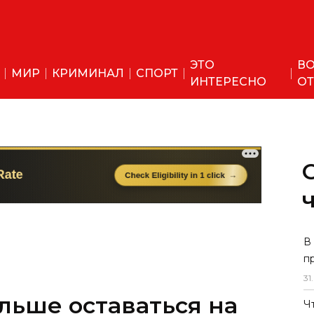
ЭТО
ВО
МИР
КРИМИНАЛ
СПОРТ
ИНТЕРЕСНО
ОТ
В
п
31
.
льше оставаться на
Ч