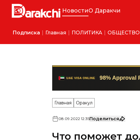
Новости
О Даракчи
Подписка
Главная
ПОЛИТИКА
ОБЩЕСТВО
Главная
Оракул
Поделиться
08
.
09
.
2022
12
:
35
Что поможет до