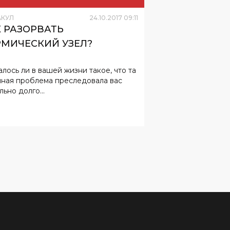
АКУЛ
24
.
10
.
2017
09
:
11
К РАЗОРВАТЬ
РМИЧЕСКИЙ УЗЕЛ?
алось ли в вашей жизни такое, что та
иная проблема преследовала вас
ьно долго...