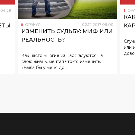
04
:
38
ОР
КА
ЕТЫ
КА
ОРАКУЛ
02
.
12
.
2017
09
:
00
ИЗМЕНИТЬ СУДЬБУ: МИФ ИЛИ
РЕАЛЬНОСТЬ?
Случ
или 
довол
Как часто многие из нас жалуются на
свою жизнь, мечтая что-то изменить.
«Была бы у меня др...