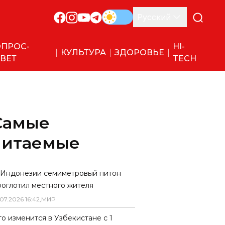
Русский
ПРОС-
HI-
КУЛЬТУРА
ЗДОРОВЬЕ
ВЕТ
TECH
Самые
читаемые
 Индонезии семиметровый питон
роглотил местного жителя
07
.
2026
16
:
42
,
МИР
то изменится в Узбекистане с 1