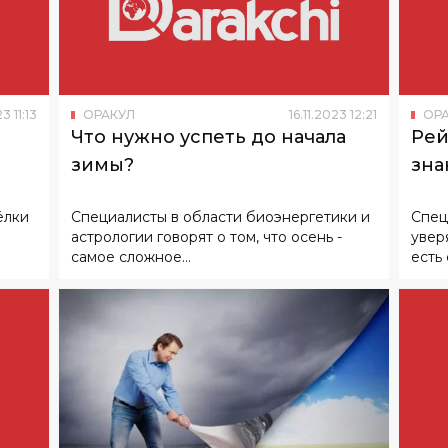
23
11
:
13
ОРАКУЛ
16
.
11
.
2023
12
:
21
ОР
Что нужно успеть до начала
Рей
зимы?
зна
ёлки
Специалисты в области биоэнергетики и
Спец
астрологии говорят о том, что осень -
увер
самое сложное...
есть 