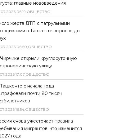
вгуста: главные нововведения
.
07
.
2026
06
:
19
,
ОБЩЕСТВО
исло жертв ДТП с патрульными
отоциклами в Ташкенте выросло до
вух
.
07
.
2026
06
:
50
,
ОБЩЕСТВО
 Чирчике открыли круглосуточную
астрономическую улицу
07
.
2026
17
:
07
,
ОБЩЕСТВО
 Ташкенте с начала года
штрафовали почти 80 тысяч
езбилетников
07
.
2026
16
:
54
,
ОБЩЕСТВО
оссия снова ужесточает правила
ребывания мигрантов: что изменится
 2027 года