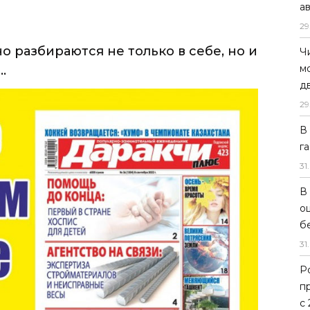
а
29
о разбираются не только в себе, но и
Ч
м
.
д
29
В
г
31
.
В
о
б
31
.
Р
п
с