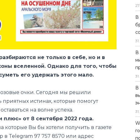
27
В
б
с
31
.
В
азбираются не только в себе, но и в
м
аконы вселенной. Однако для того, чтобы
п
суметь его удержать этого мало.
31
.
В
розовые очки. Сегодня мы решили
в
нь приятных истинах, которые помогут
э
ставаться на волне успеха.
31
.
 плюс» от 8 сентября 2022 года.
W
на которые Вы бы хотели получить в газете
г
р в Telegram 97 757 8570 или адрес
п