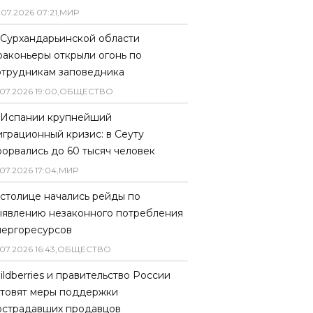
.
07
.
2026
07
:
21
,
МИР
 Сурхандарьинской области
раконьеры открыли огонь по
отрудникам заповедника
07
.
2026
19
:
00
,
ОБЩЕСТВО
 Испании крупнейший
играционный кризис: в Сеуту
рорвались до 60 тысяч человек
07
.
2026
17
:
04
,
МИР
 столице начались рейды по
ыявлению незаконного потребления
нергоресурсов
07
.
2026
16
:
43
,
ОБЩЕСТВО
ildberries и правительство России
отовят меры поддержки
острадавших продавцов