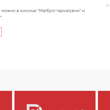
31
.
можно в киосках "Матбуот таркатувчи" и
".