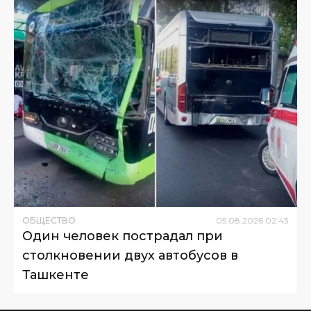
ОБЩЕСТВО
05
.
08
.
2026
02
:
43
Один человек пострадал при
столкновении двух автобусов в
Ташкенте