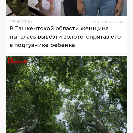
ОБЩЕСТВО
05
.
08
.
2026
06
:
47
В Ташкентской области женщина
пыталась вывезти золото, спрятав его
в подгузнике ребенка