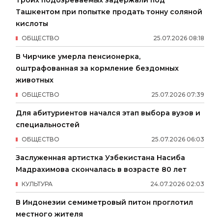
Троих подозреваемых задержали под
Ташкентом при попытке продать тонну соляной
кислоты
ОБЩЕСТВО
25
.
07
.
2026
08
:
18
В Чирчике умерла пенсионерка,
оштрафованная за кормление бездомных
животных
ОБЩЕСТВО
25
.
07
.
2026
07
:
39
Для абитуриентов начался этап выбора вузов и
специальностей
ОБЩЕСТВО
25
.
07
.
2026
06
:
03
Заслуженная артистка Узбекистана Насиба
Мадрахимова скончалась в возрасте 80 лет
КУЛЬТУРА
24
.
07
.
2026
02
:
03
В Индонезии семиметровый питон проглотил
местного жителя