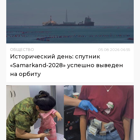
ОБЩЕСТВО
05
.
08
.
2026
06
:
55
Исторический день: спутник
«Samarkand-2028» успешно выведен
на орбиту