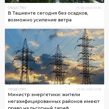
ОБЩЕСТВО
05
.
08
.
2026
03
:
36
В Ташкенте сегодня без осадков,
возможно усиление ветра
ОБЩЕСТВО
05
.
08
.
2026
02
:
56
Министр энергетики: жители
негазифицированных районов имеют
право на льготный тариф