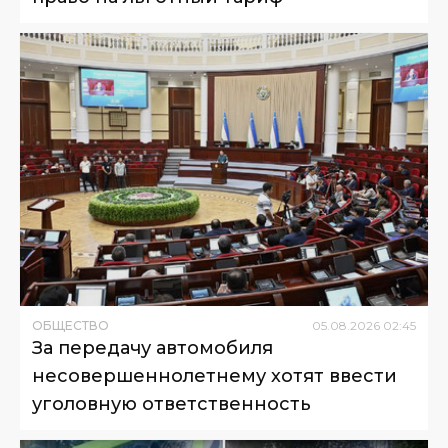
ОБЩЕСТВО
05
.
08
.
2026
02
:
45
За передачу автомобиля
несовершеннолетнему хотят ввести
уголовную ответственность