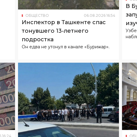
тонувшего 13-летнего
Узбе
набл
подростка
Он едва не утонул в канале «Бурижар».
6
16
:
24
ОБ
179
Зак
ОБЩЕСТВО
06
.
08
.
2026
11
:
27
В Андижане грузовик Isuzu
отв
сбил велосипедиста
нап