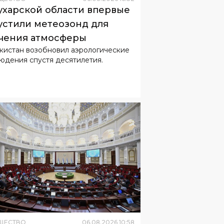
кистан возобновил аэрологические
юдения спустя десятилетия.
ЩЕСТВО
06
.
08
.
2026
10
:
58
он об усилении
етственности водителей
равили в Сенат