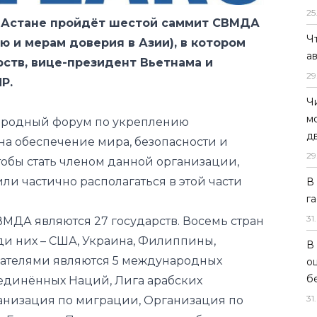
арств, вице-президент Вьетнама и
25
Р.
Ч
а
родный форум по укреплению
29
на обеспечение мира, безопасности и
Ч
чтобы стать членом данной организации,
м
ли частично располагаться в этой части
д
29
МДА являются 27 государств. Восемь стран
В
ди них – США, Украина, Филиппины,
г
дателями являются 5 международных
31
.
единённых Наций, Лига арабских
анизация по миграции, Организация по
В
о
в Европе и Парламентская ассамблея
б
31
.
 на чётких и жёстких принципах: