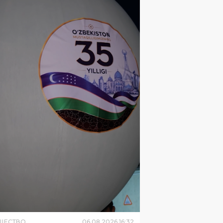
ЩЕСТВО
06
.
08
.
2026
16
:
32
ухарской области впервые
устили метеозонд для
чения атмосферы