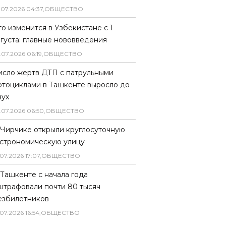
.
07
.
2026
04
:
37
,
ОБЩЕСТВО
то изменится в Узбекистане с 1
вгуста: главные нововведения
.
07
.
2026
06
:
19
,
ОБЩЕСТВО
исло жертв ДТП с патрульными
отоциклами в Ташкенте выросло до
вух
.
07
.
2026
06
:
50
,
ОБЩЕСТВО
 Чирчике открыли круглосуточную
астрономическую улицу
07
.
2026
17
:
07
,
ОБЩЕСТВО
 Ташкенте с начала года
штрафовали почти 80 тысяч
езбилетников
07
.
2026
16
:
54
,
ОБЩЕСТВО