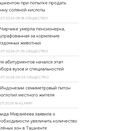
ашкентом при попытке продать
онну соляной кислоты
.
07
.
2026
08
:
18
,
ОБЩЕСТВО
 Чирчике умерла пенсионерка,
штрафованная за кормление
ездомных животных
.
07
.
2026
07
:
39
,
ОБЩЕСТВО
ля абитуриентов начался этап
ыбора вузов и специальностей
.
07
.
2026
06
:
03
,
ОБЩЕСТВО
 Индонезии семиметровый питон
роглотил местного жителя
07
.
2026
16
:
42
,
МИР
аида Мирзиёева заявила о
еобходимости увеличить количество
елёных зон в Ташкенте