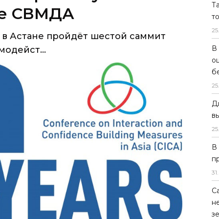
Т
одейст...
т
25
В
о
б
25
Д
в
25
В
п
31
.
С
 в Астане пройдёт шестой саммит СВМДА
н
 и мерам доверия в Азии), в котором
з