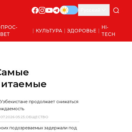
Русский
ПРОС-
HI-
КУЛЬТУРА
ЗДОРОВЬЕ
ВЕТ
TECH
Самые
читаемые
 Узбекистане продолжает снижаться
ождаемость
.
07
.
2026
05
:
23
,
ОБЩЕСТВО
роих подозреваемых задержали под