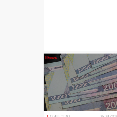
ОБЩЕСТВО
06
.
08
.
202
В Узбекистане выплатили 
млрд сумов социального
кешбэка