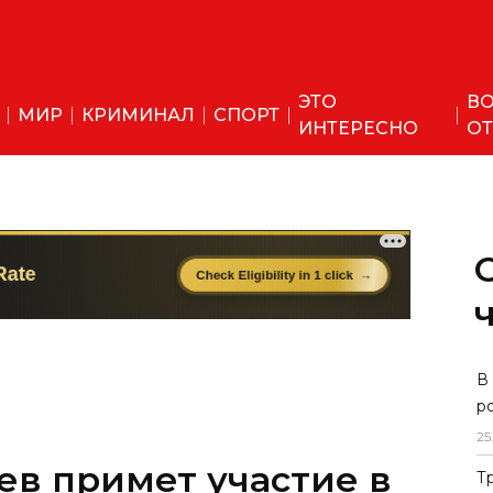
ЭТО
ВО
МИР
КРИМИНАЛ
СПОРТ
ИНТЕРЕСНО
ОТ
в примет участие в
В
р
те СВМДА
25
Т
а в Астане пройдёт шестой саммит