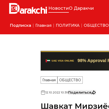
Новости
О Даракчи
Подписка
Главная
ПОЛИТИКА
ОБЩЕСТВО
Главная
ОБЩЕСТВО
Поделиться
12
.
10
.
2022
10
:
39
Шавкат Мирзиёе
шестом самми
12-13 октября текущего год