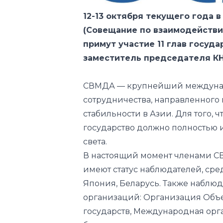
примут участие 11 глав госуд
заместитель председателя КН
СВМДА — крупнейший междуна
сотрудничества, направленного 
стабильности в Азии. Для того, 
государство должно полностью и
света.
В настоящий момент членами СВ
имеют статус наблюдателей, сре
Япония, Беларусь. Также наблю
организаций: Организация Объ
государств, Международная орг
безопасности и сотрудничеству 
тюркоязычных стран.
Деятельность СВМДА базируется