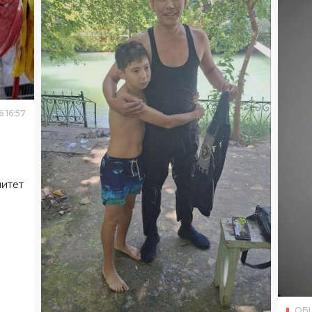
6
16
:
57
митет
ОБ
В Б
зап
ОБЩЕСТВО
06
.
08
.
2026
16
:
54
Инспектор в Ташкенте спас
изу