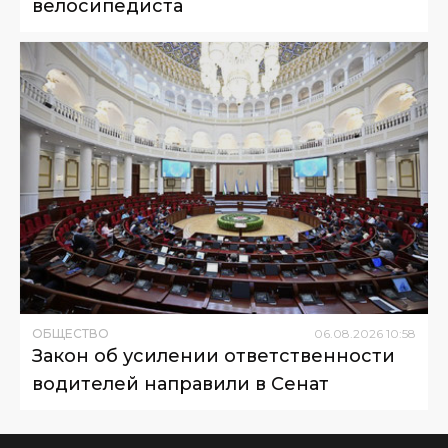
велосипедиста
ОБЩЕСТВО
06
.
08
.
2026
10
:
58
Закон об усилении ответственности
водителей направили в Сенат