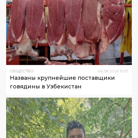
ОБЩЕСТВО
06
.
08
.
2026
16
:
57
Названы крупнейшие поставщики
говядины в Узбекистан