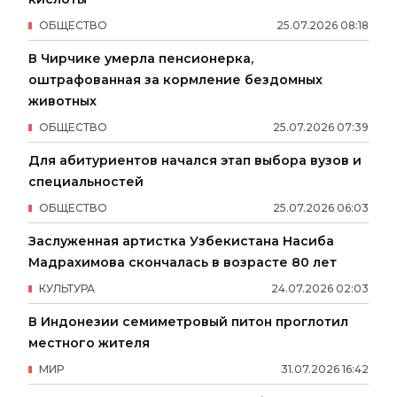
ОБЩЕСТВО
25
.
07
.
2026
08
:
18
В Чирчике умерла пенсионерка,
оштрафованная за кормление бездомных
животных
ОБЩЕСТВО
25
.
07
.
2026
07
:
39
Для абитуриентов начался этап выбора вузов и
специальностей
ОБЩЕСТВО
25
.
07
.
2026
06
:
03
Заслуженная артистка Узбекистана Насиба
Мадрахимова скончалась в возрасте 80 лет
КУЛЬТУРА
24
.
07
.
2026
02
:
03
В Индонезии семиметровый питон проглотил
местного жителя
МИР
31
.
07
.
2026
16
:
42