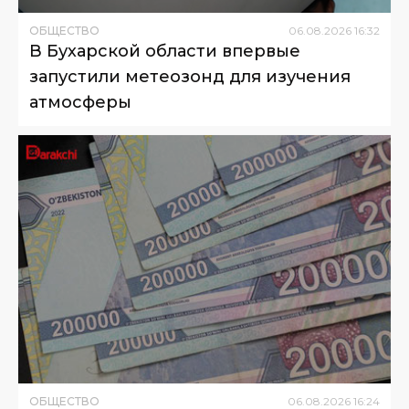
ОБЩЕСТВО
06
.
08
.
2026
16
:
32
В Бухарской области впервые
запустили метеозонд для изучения
атмосферы
ОБЩЕСТВО
06
.
08
.
2026
16
:
24