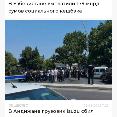
В Узбекистане выплатили 179 млрд
сумов социального кешбэка
ОБЩЕСТВО
06
.
08
.
2026
11
:
27
В Андижане грузовик Isuzu сбил