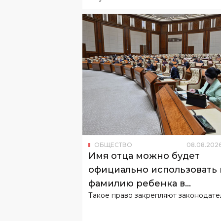
ОБЩЕСТВО
08
.
08
.
202
Имя отца можно будет
официально использовать 
фамилию ребенка в
Такое право закрепляют законодате
Узбекистане