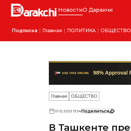
Новости
О Даракчи
Подписка
Главная
ПОЛИТИКА
ОБЩЕСТВО
Главная
ОБЩЕСТВО
Поделиться
01
.
12
.
2022
13
:
54
В Ташкенте пре