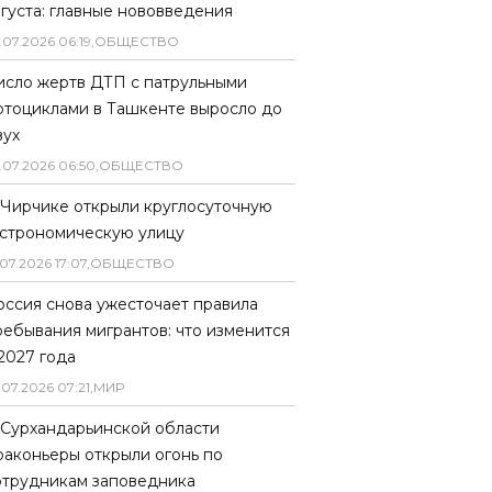
вгуста: главные нововведения
.
07
.
2026
06
:
19
,
ОБЩЕСТВО
исло жертв ДТП с патрульными
отоциклами в Ташкенте выросло до
вух
.
07
.
2026
06
:
50
,
ОБЩЕСТВО
 Чирчике открыли круглосуточную
астрономическую улицу
07
.
2026
17
:
07
,
ОБЩЕСТВО
оссия снова ужесточает правила
ребывания мигрантов: что изменится
 2027 года
.
07
.
2026
07
:
21
,
МИР
 Сурхандарьинской области
раконьеры открыли огонь по
отрудникам заповедника