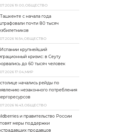
07
.
2026
19
:
00
,
ОБЩЕСТВО
 Ташкенте с начала года
штрафовали почти 80 тысяч
езбилетников
07
.
2026
16
:
54
,
ОБЩЕСТВО
 Испании крупнейший
играционный кризис: в Сеуту
рорвались до 60 тысяч человек
07
.
2026
17
:
04
,
МИР
 столице начались рейды по
ыявлению незаконного потребления
нергоресурсов
07
.
2026
16
:
43
,
ОБЩЕСТВО
ildberries и правительство России
отовят меры поддержки
острадавших продавцов