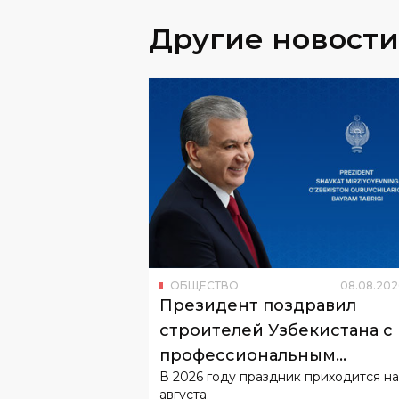
Другие новости
ОБЩЕСТВО
08
.
08
.
202
Президент поздравил
строителей Узбекистана с
профессиональным
В 2026 году праздник приходится на
праздником
августа.