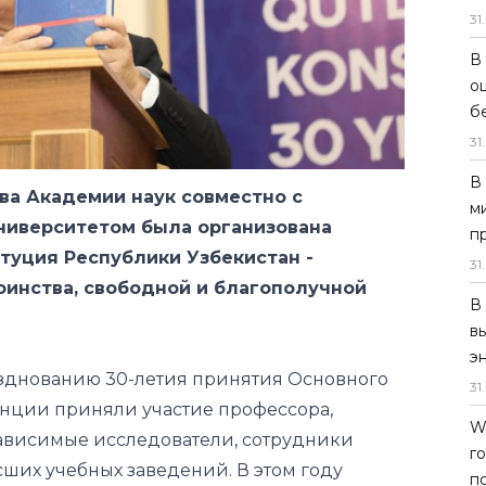
31
.
В
о
б
31
.
В
ва Академии наук совместно c
м
ниверситетом была организована
п
туция Республики Узбекистан -
31
.
оинства, свободной и благополучной
В
в
э
зднованию 30-летия принятия Основного
31
.
енции приняли участие профессора,
W
зависимые исследователи, сотрудники
г
ших учебных заведений. В этом году
п