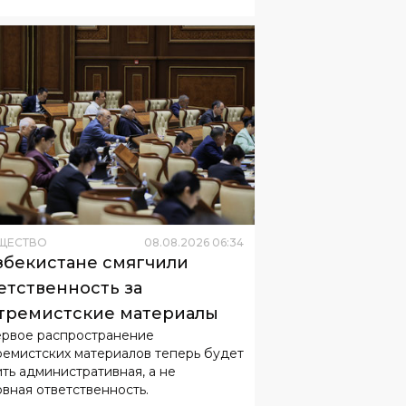
ЩЕСТВО
08
.
08
.
2026
06
:
34
збекистане смягчили
етственность за
тремистские материалы
ервое распространение
ремистских материалов теперь будет
ить административная, а не
овная ответственность.