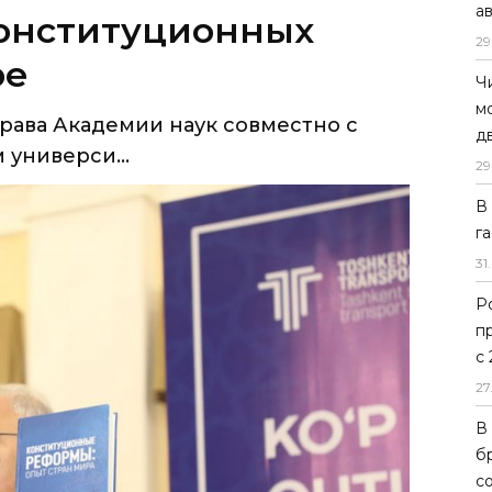
а
конституционных
29
ре
Ч
м
права Академии наук совместно c
д
универси...
29
В
г
31
.
Р
п
с
27
В
б
с