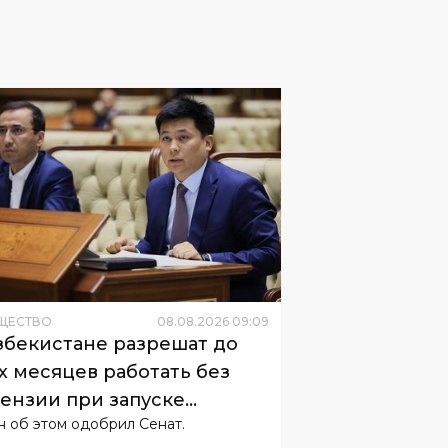
ЩЕСТВО
08
.
08
.
2026
09
:
09
збекистане разрешат до
х месяцев работать без
ензии при запуске
н об этом одобрил Сенат.
неса