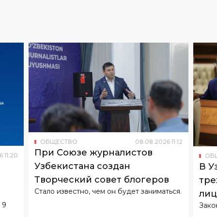
ОБЩЕСТВО
08
.
08
.
2026
11
:
12
При Союзе журналистов
6
11
:
20
ОБ
Узбекистана создан
В У
Творческий совет блогеров
тре
Стало известно, чем он будет заниматься.
лиц
 9
Зако
биз