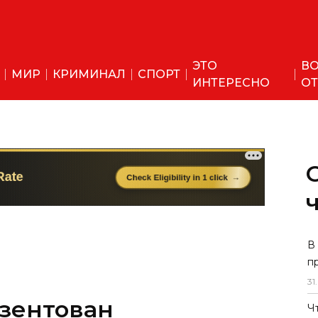
ЭТО
ВО
МИР
КРИМИНАЛ
СПОРТ
ИНТЕРЕСНО
ОТ
В
п
31
.
зентован
Ч