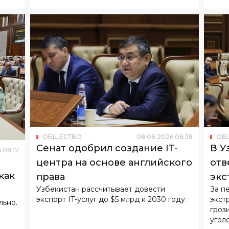
ОБЩЕСТВО
08
.
08
.
2026
06
:
38
ОБ
Сенат одобрил создание IT-
В У
6
08
:
17
центра на основе английского
отв
как
права
экс
Узбекистан рассчитывает довести
За п
экспорт IT-услуг до $5 млрд к 2030 году.
экст
льно.
гроз
угол