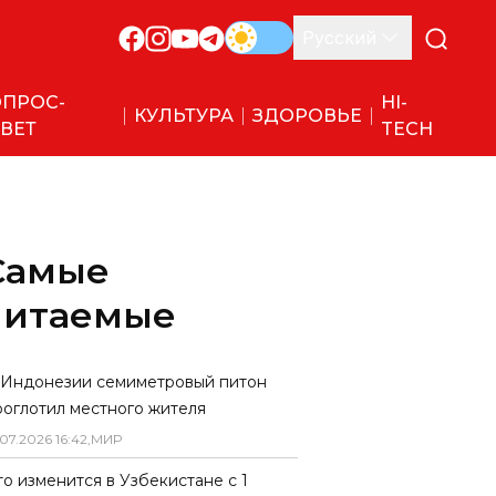
Русский
ПРОС-
HI-
КУЛЬТУРА
ЗДОРОВЬЕ
ВЕТ
TECH
Самые
читаемые
 Индонезии семиметровый питон
роглотил местного жителя
07
.
2026
16
:
42
,
МИР
то изменится в Узбекистане с 1