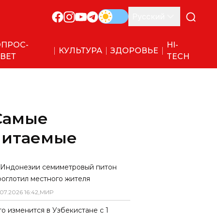
Русский
ПРОС-
HI-
КУЛЬТУРА
ЗДОРОВЬЕ
ВЕТ
TECH
Самые
читаемые
 Индонезии семиметровый питон
роглотил местного жителя
07
.
2026
16
:
42
,
МИР
то изменится в Узбекистане с 1