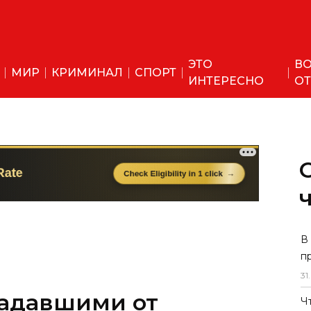
ЭТО
ВО
МИР
КРИМИНАЛ
СПОРТ
ИНТЕРЕСНО
ОТ
В
п
31
.
адавшими от
Ч