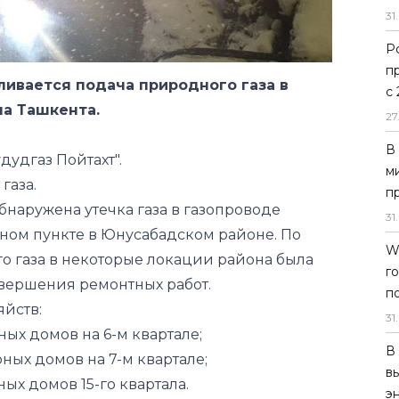
31
.
Р
п
ливается подача природного газа в
с
а Ташкента.
27
В
дудгаз Пойтахт".
м
 газа.
п
бнаружена утечка газа в газопроводе
31
.
ном пункте в Юнусабадском районе. По
W
о газа в некоторые локации района была
г
авершения ремонтных работ.
п
йств:
31
.
ных домов на 6-м квартале;
В
ных домов на 7-м квартале;
в
ых домов 15-го квартала.
э