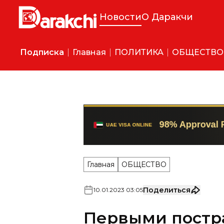
Новости
О Даракчи
Подписка
Главная
ПОЛИТИКА
ОБЩЕСТВО
Главная
ОБЩЕСТВО
Поделиться
10
.
01
.
2023
03
:
05
Первыми постр