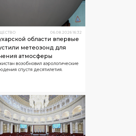
ЩЕСТВО
06
.
08
.
2026
16
:
32
ухарской области впервые
устили метеозонд для
чения атмосферы
кистан возобновил аэрологические
юдения спустя десятилетия.