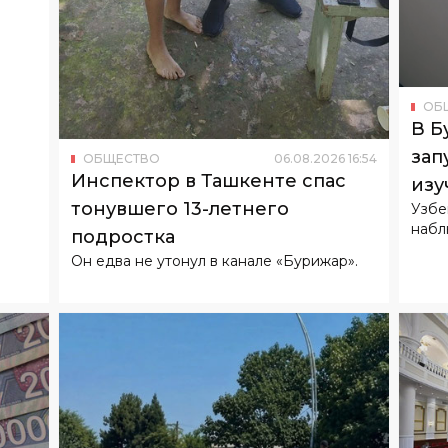
ОБ
В Б
зап
ОБЩЕСТВО
06
.
08
.
2026
16
:
54
Инспектор в Ташкенте спас
изу
тонувшего 13-летнего
Узбе
набл
подростка
Он едва не утонул в канале «Бурижар».