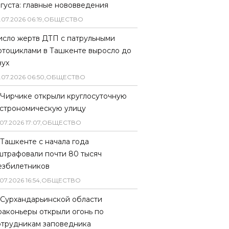
вгуста: главные нововведения
.
07
.
2026
06
:
19
,
ОБЩЕСТВО
исло жертв ДТП с патрульными
отоциклами в Ташкенте выросло до
вух
.
07
.
2026
06
:
50
,
ОБЩЕСТВО
 Чирчике открыли круглосуточную
астрономическую улицу
07
.
2026
17
:
07
,
ОБЩЕСТВО
 Ташкенте с начала года
штрафовали почти 80 тысяч
езбилетников
07
.
2026
16
:
54
,
ОБЩЕСТВО
 Сурхандарьинской области
раконьеры открыли огонь по
отрудникам заповедника