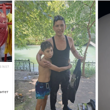
6
16
:
57
митет