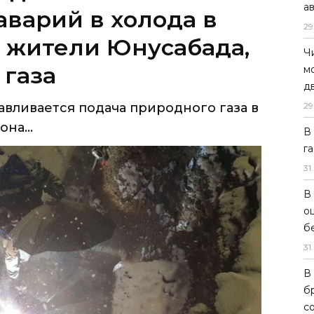
а
варий в холода в
29
 жители Юнусабада,
Ч
 газа
м
д
авливается подача природного газа в
29
на...
В
г
31
.
В
о
б
31
.
В
б
с