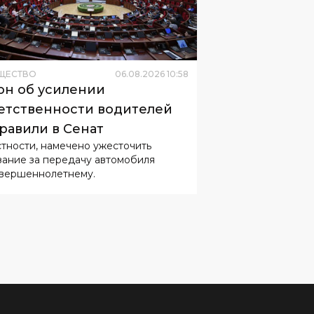
ЩЕСТВО
06
.
08
.
2026
10
:
58
он об усилении
етственности водителей
равили в Сенат
стности, намечено ужесточить
зание за передачу автомобиля
вершеннолетнему.