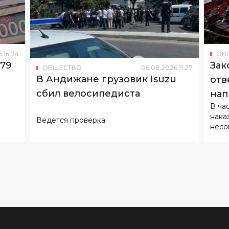
6
16
:
24
ОБ
179
Зак
ОБЩЕСТВО
06
.
08
.
2026
11
:
27
В Андижане грузовик Isuzu
отв
сбил велосипедиста
нап
В ча
нака
Ведется проверка.
несо