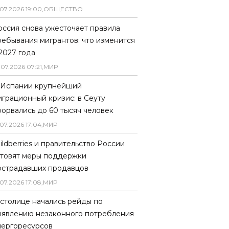
07
.
2026
19
:
00
,
ОБЩЕСТВО
оссия снова ужесточает правила
ребывания мигрантов: что изменится
 2027 года
.
07
.
2026
07
:
21
,
МИР
 Испании крупнейший
играционный кризис: в Сеуту
рорвались до 60 тысяч человек
07
.
2026
17
:
04
,
МИР
ildberries и правительство России
отовят меры поддержки
острадавших продавцов
07
.
2026
17
:
08
,
МИР
 столице начались рейды по
ыявлению незаконного потребления
нергоресурсов