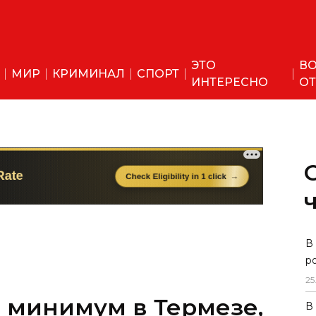
ЭТО
ВО
МИР
КРИМИНАЛ
СПОРТ
ИНТЕРЕСНО
ОТ
 минимум в Термезе,
В
р
и окна, - в
25
репнут морозы
В