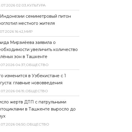
.
07
.
2026
02
:
03
,
КУЛЬТУРА
 Индонезии семиметровый питон
роглотил местного жителя
07
.
2026
16
:
42
,
МИР
аида Мирзиёева заявила о
еобходимости увеличить количество
елёных зон в Ташкенте
.
07
.
2026
04
:
37
,
ОБЩЕСТВО
то изменится в Узбекистане с 1
вгуста: главные нововведения
.
07
.
2026
06
:
19
,
ОБЩЕСТВО
исло жертв ДТП с патрульными
отоциклами в Ташкенте выросло до
вух
.
07
.
2026
06
:
50
,
ОБЩЕСТВО