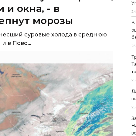
У
несший суровые холода в среднюю
24
 в Пово...
В
о
б
25
Т
Т
т
25
Д
в
25
З
Н
в