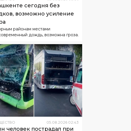
орным районам местами
ковременный дождь, возможна гроза.
ЩЕСТВО
05
.
08
.
2026
02
:
43
н человек пострадал при
лкновении двух автобусов
ашкенте
бус маршрута №17 столкнулся с