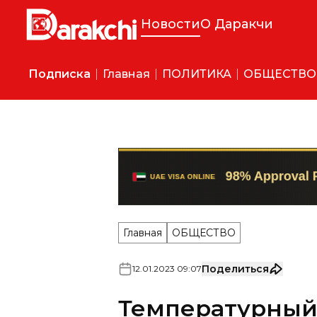
Новости
О Даракчи
Подписка
Главная
ПОЛИТИКА
ОБЩЕСТВО
Главная
ОБЩЕСТВО
Поделиться
12
.
01
.
2023
09
:
07
Температурный
замерзшие реки 
Узбекистане к