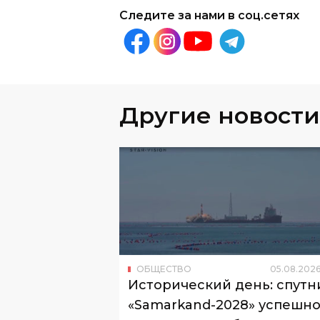
Другие новости
ОБЩЕСТВО
05
.
08
.
202
Исторический день: спутн
«Samarkand-2028» успешн
выведен на орбиту
Специалисты «Узбеккосмоса»
разработали для спутника специаль
модуль искусственного интеллекта.