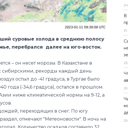
24
сший суровые холода в среднюю полосу
В
п
жье, перебрался далее на юго-восток.
31
.
тся – он несет морозы. В Казахстане в
С
с сибирскими, рекорды каждый день
н
з
оздух остыл до -41 градуса, в Тургае было
25
40 года (-34,6 градуса), остался в прошлом.
Азии ниже климатической нормы на 9-12, а
Ч
усов.
а
дождей, переходящих в снег. По югу
29
аздел, отмечают "Метеоновости". В ночь на
Ч
егопад. Количество осадков составило 32
м
ячной нормы. Снегопады обрушились и на
д
за невиданных снегопадов в регионе есть
29
али крыши построек. В аэропортах были