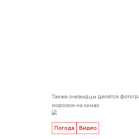
Также очевидцы делятся фотог
морозом на окнах:
Погода
Видео
Следите за нами в соц.сетях