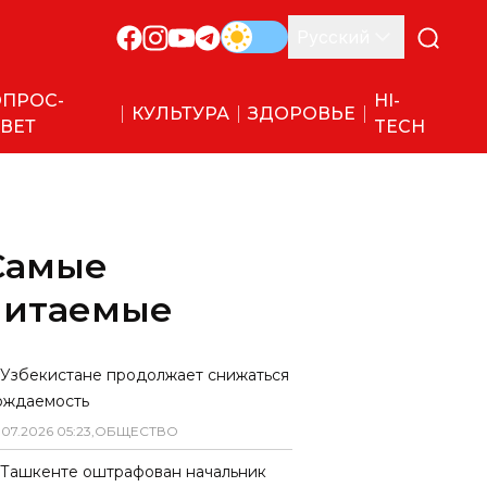
Русский
ПРОС-
HI-
КУЛЬТУРА
ЗДОРОВЬЕ
ВЕТ
TECH
Самые
читаемые
 Узбекистане продолжает снижаться
ождаемость
.
07
.
2026
05
:
23
,
ОБЩЕСТВО
 Ташкенте оштрафован начальник