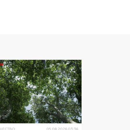
ЩЕСТВО
05
.
08
.
2026
03
:
36
ашкенте сегодня без
дков, возможно усиление
ра