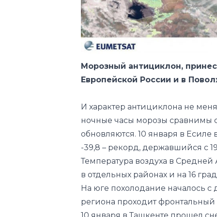
Морозный антициклон, прине
Европейской России и в Повол
И характер антициклона не меняе
ночные часы морозы сравнимы 
обновляются. 10 января в Есиле в
-39,8 – рекорд, державшийся с 19
Температура воздуха в Средней 
в отдельных районах и на 16 град
На юге похолодание началось с 
региона проходит фронтальный р
10 января в Ташкенте прошел сн
мм – чуть больше половины мес
другие города Узбекистана. Из-
ущерб: тяжести снега не выдерж