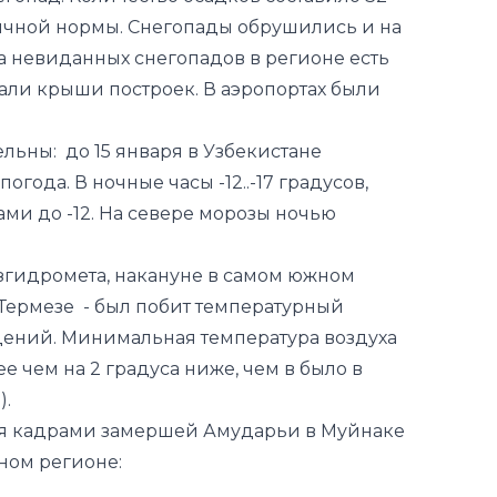
ьны: до 15 января в Узбекистане
года. В ночные часы -12..-17 градусов,
стами до -12. На севере морозы ночью
Узгидромета, накануне в самом южном
 Термезе - был побит температурный
ений. Минимальная температура воздуха
лее чем на 2 градуса ниже, чем в было в
).
я кадрами замершей Амударьи в Муйнаке
ном регионе: