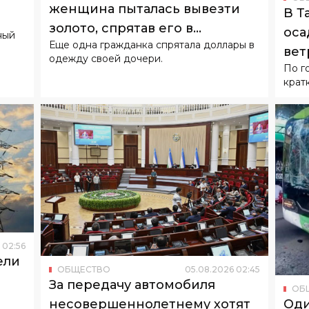
одежду своей дочери.
По г
крат
02
:
56
ели
ОБЩЕСТВО
05
.
08
.
2026
02
:
45
За передачу автомобиля
ОБ
Оди
несовершеннолетнему хотят
сто
ввести уголовную
Законопроект об ужесточении
в Т
ответственность
ответственности за нарушения ПДД
Авто