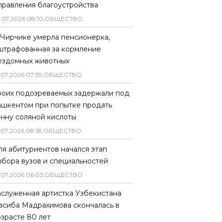
правления благоустройства
.
07
.
2026
08
:
10
,
ОБЩЕСТВО
 Чирчике умерла пенсионерка,
штрафованная за кормление
ездомных животных
.
07
.
2026
07
:
39
,
ОБЩЕСТВО
роих подозреваемых задержали под
ашкентом при попытке продать
онну соляной кислоты
.
07
.
2026
08
:
18
,
ОБЩЕСТВО
ля абитуриентов начался этап
ыбора вузов и специальностей
.
07
.
2026
06
:
03
,
ОБЩЕСТВО
аслуженная артистка Узбекистана
асиба Мадрахимова скончалась в
озрасте 80 лет