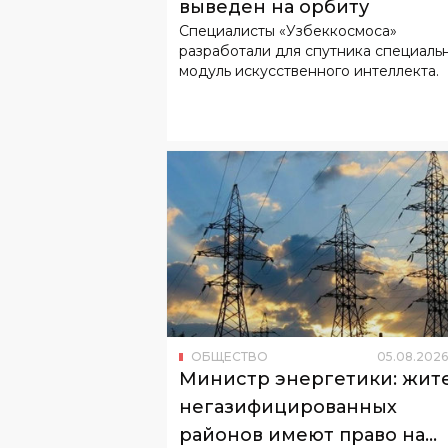
ОБЩЕСТВО
05
.
08
.
2026
Министр энергетики: жит
негазифицированных
районов имеют право на
Жители этих территорий используют
льготный тариф
электричество для отопления жилья.