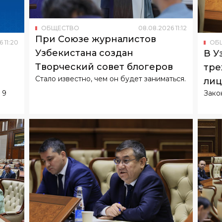
ОБЩЕСТВО
08
.
08
.
2026
11
:
12
При Союзе журналистов
6
11
:
20
ОБ
Узбекистана создан
В У
Творческий совет блогеров
тре
Стало известно, чем он будет заниматься.
лиц
 9
Зако
биз