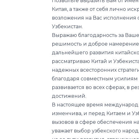
Позвольте выразить Вам от имен
Китая, а также от себя лично и
возложения на Вас исполнения 
Узбекистан.
Выражаю благодарность за Ваше
решимость и доброе намерение 
дальнейшего развития китайско
рассматриваю Китай и Узбекиста
надежных всесторонних стратег
благодаря совместным усилиям
развивается во всех сферах, в р
достижений.
В настоящее время международн
изменчива, и перед Китаем и У
вызовов в сфере обеспечения н
уважает выбор узбекского народ