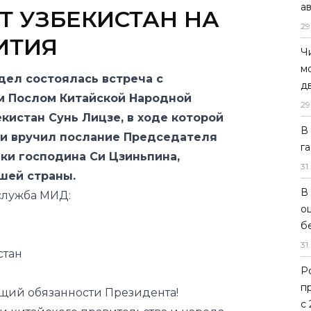
а
 УЗБЕКИСТАН НА
29
ИТИЯ
Ч
м
дел состоялась встреча с
д
 Послом Китайской Народной
29
кистан Сунь Лицзе, в ходе которой
В
ии вручил послание Председателя
г
ки господина Си Цзиньпина,
31
.
шей страны.
В
служба МИД:
о
б
31
.
стан
Р
п
ий обязанности Президента!
с