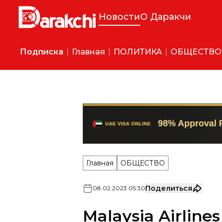
Новости
О Даракчи
Подписка
Главная
ПОЛИТИКА
ОБЩЕСТВО
Главная
ОБЩЕСТВО
Поделиться
08
.
02
.
2023
05
:
30
Malaysia Airlin