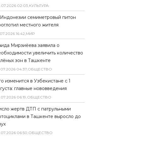
.
07
.
2026
02
:
03
,
КУЛЬТУРА
 Индонезии семиметровый питон
роглотил местного жителя
07
.
2026
16
:
42
,
МИР
аида Мирзиёева заявила о
еобходимости увеличить количество
елёных зон в Ташкенте
.
07
.
2026
04
:
37
,
ОБЩЕСТВО
то изменится в Узбекистане с 1
вгуста: главные нововведения
.
07
.
2026
06
:
19
,
ОБЩЕСТВО
исло жертв ДТП с патрульными
отоциклами в Ташкенте выросло до
вух
.
07
.
2026
06
:
50
,
ОБЩЕСТВО