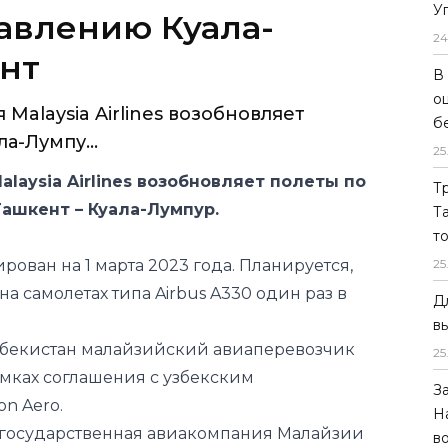
У
авлению Куала-
24
нт
В
о
Malaysia Airlines возобновляет
б
а-Лумпу...
25
laysia Airlines возобновляет полеты по
Т
Ташкент – Куала-Лумпур.
Т
т
ован на 1 марта 2023 года. Планируется,
25
на самолетах типа Airbus A330 один раз в
Д
в
збекистан малайзийский авиаперевозчик
25
амках соглашения с узбекским
З
n Aero.
Н
ая государственная авиакомпания Малайзии
в