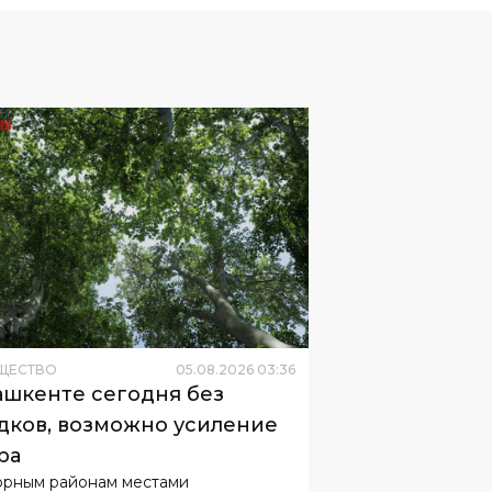
ЩЕСТВО
05
.
08
.
2026
03
:
36
ашкенте сегодня без
дков, возможно усиление
ра
орным районам местами