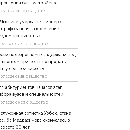
правления благоустройства
.
07
.
2026
08
:
10
,
ОБЩЕСТВО
 Чирчике умерла пенсионерка,
штрафованная за кормление
ездомных животных
.
07
.
2026
07
:
39
,
ОБЩЕСТВО
роих подозреваемых задержали под
ашкентом при попытке продать
онну соляной кислоты
.
07
.
2026
08
:
18
,
ОБЩЕСТВО
ля абитуриентов начался этап
ыбора вузов и специальностей
.
07
.
2026
06
:
03
,
ОБЩЕСТВО
аслуженная артистка Узбекистана
асиба Мадрахимова скончалась в
озрасте 80 лет