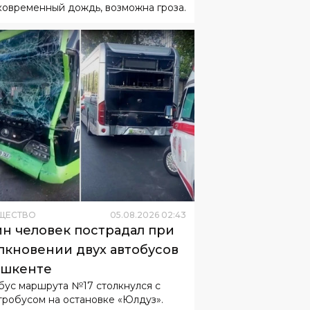
ковременный дождь, возможна гроза.
ЩЕСТВО
05
.
08
.
2026
02
:
43
н человек пострадал при
лкновении двух автобусов
ашкенте
бус маршрута №17 столкнулся с
тробусом на остановке «Юлдуз».