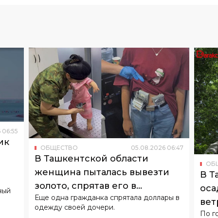
6
06
:
55
ик
ОБЩЕСТВО
05
.
08
.
2026
06
:
47
о
В Ташкентской области
ОБ
женщина пыталась вывезти
В Т
золото, спрятав его в
оса
ный
Еще одна гражданка спрятала доллары в
подгузнике ребенка
вет
одежду своей дочери.
По г