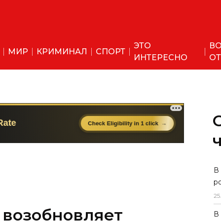
ЭТО
ВО
МИР
КРИМИНАЛ
СПОРТ
ИНТЕРЕСНО
ОТ
В
р
25
es возобновляет
В