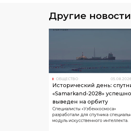
Другие новости
ОБЩЕСТВО
05
.
08
.
202
Исторический день: спутн
«Samarkand-2028» успешн
выведен на орбиту
Специалисты «Узбеккосмоса»
разработали для спутника специаль
модуль искусственного интеллекта.