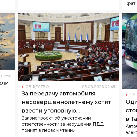
крат
02
:
56
ели
ОБЩЕСТВО
05
.
08
.
2026
02
:
45
За передачу автомобиля
ОБ
Оди
несовершеннолетнему хотят
сто
ввести уголовную
Законопроект об ужесточении
в Т
ответственность
ответственности за нарушения ПДД
Авто
принят в первом чтении.
элек