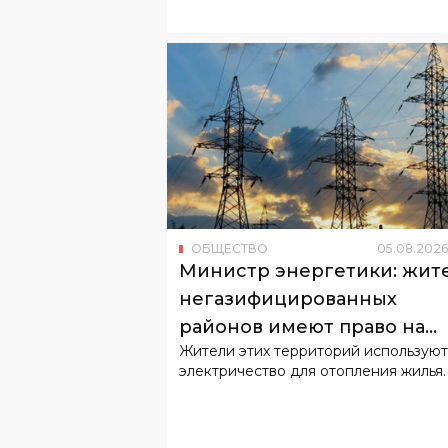
ОБЩЕСТВО
05
.
08
.
2026
Министр энергетики: жит
негазифицированных
районов имеют право на
Жители этих территорий используют
льготный тариф
электричество для отопления жилья.