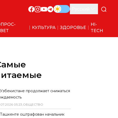
Русский
ПРОС-
HI-
КУЛЬТУРА
ЗДОРОВЬЕ
ВЕТ
TECH
Самые
читаемые
 Узбекистане продолжает снижаться
ождаемость
.
07
.
2026
05
:
23
,
ОБЩЕСТВО
 Ташкенте оштрафован начальник