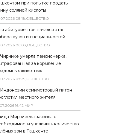
ашкентом при попытке продать
онну соляной кислоты
.
07
.
2026
08
:
18
,
ОБЩЕСТВО
ля абитуриентов начался этап
ыбора вузов и специальностей
.
07
.
2026
06
:
03
,
ОБЩЕСТВО
 Чирчике умерла пенсионерка,
штрафованная за кормление
ездомных животных
.
07
.
2026
07
:
39
,
ОБЩЕСТВО
 Индонезии семиметровый питон
роглотил местного жителя
07
.
2026
16
:
42
,
МИР
аида Мирзиёева заявила о
еобходимости увеличить количество
елёных зон в Ташкенте