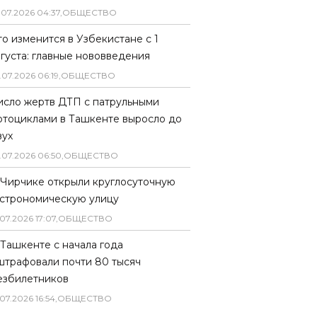
.
07
.
2026
04
:
37
,
ОБЩЕСТВО
то изменится в Узбекистане с 1
вгуста: главные нововведения
.
07
.
2026
06
:
19
,
ОБЩЕСТВО
исло жертв ДТП с патрульными
отоциклами в Ташкенте выросло до
вух
.
07
.
2026
06
:
50
,
ОБЩЕСТВО
 Чирчике открыли круглосуточную
астрономическую улицу
07
.
2026
17
:
07
,
ОБЩЕСТВО
 Ташкенте с начала года
штрафовали почти 80 тысяч
езбилетников
07
.
2026
16
:
54
,
ОБЩЕСТВО