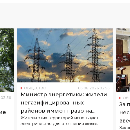
ОБЩЕСТВО
05
.
08
.
2026
02
:
56
Министр энергетики: жители
03
:
36
ОБ
негазифицированных
За 
районов имеют право на
ие
нес
Жители этих территорий используют
льготный тариф
вве
электричество для отопления жилья.
Зако
отв