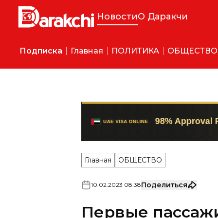
Новости
О Даракчи
Подписка
Главная
ПОЛИТИКА
ОБЩЕСТВО
Главная
ОБЩЕСТВО
Поделиться
10
.
02
.
2023
08
:
38
Первые пассаж