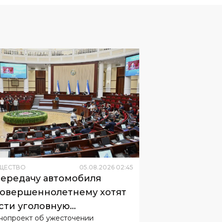
ЩЕСТВО
05
.
08
.
2026
02
:
45
передачу автомобиля
овершеннолетнему хотят
сти уголовную
нопроект об ужесточении
етственность