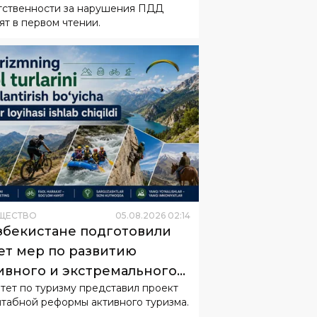
тственности за нарушения ПДД
ят в первом чтении.
ЩЕСТВО
05
.
08
.
2026
02
:
14
збекистане подготовили
ет мер по развитию
ивного и экстремального
тет по туризму представил проект
изма
табной реформы активного туризма.