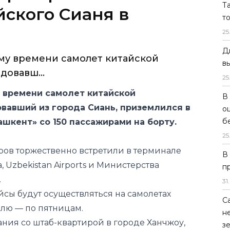
Т
йского Сианя в
т
25
Д
ному времени самолет китайской
в
довавш...
25
му времени самолет китайской
В
овавший из города Сиань, приземлился в
о
б
шкент» со 150 пассажирами на борту.
25
ров торжественно встретили в терминале
В
 Uzbekistan Airports и Министерства
п
.
31
.
йсы будут осуществляться на самолетах
С
елю — по пятницам.
н
ания со штаб-квартирой в городе Ханчжоу,
з