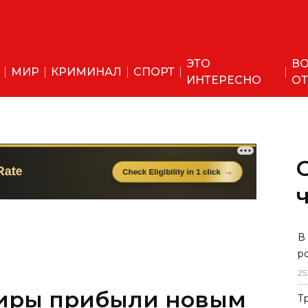
ЭТО
ВО
МИР
КРИМИНАЛ
СПОРТ
ИНТЕРЕСНО
ОТ
В
р
25
иры прибыли новым
Т