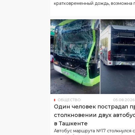
кратковременный дождь, возможна г
ОБЩЕСТВО
05
.
08
.
2026
Один человек пострадал п
столкновении двух автобу
в Ташкенте
Автобус маршрута №17 столкнулся с