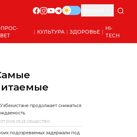
Русский
ПРОС-
HI-
КУЛЬТУРА
ЗДОРОВЬЕ
ВЕТ
TECH
Самые
читаемые
 Узбекистане продолжает снижаться
ождаемость
.
07
.
2026
05
:
23
,
ОБЩЕСТВО
роих подозреваемых задержали под