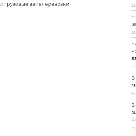
 грузовые авиаперевозки.
25
Ч
а
29
Ч
м
д
29
В
г
31
.
В
о
б
31
.