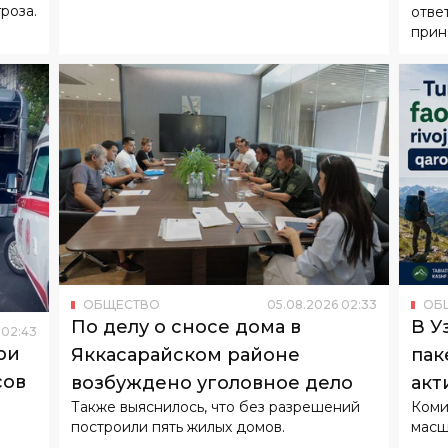
роза.
отве
прин
ОБЩЕСТВО
05
.
08
.
2026
02
:
33
ОБ
По делу о сносе дома в
В У
02
:
43
ри
Яккасарайском районе
пак
сов
возбуждено уголовное дело
акт
Также выяснилось, что без разрешений
Коми
тур
построили пять жилых домов.
масш