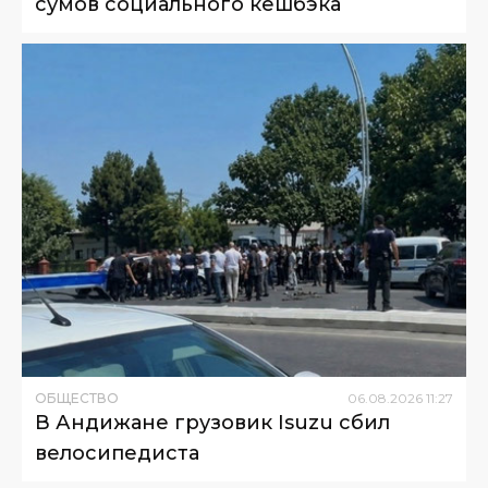
сумов социального кешбэка
ОБЩЕСТВО
06
.
08
.
2026
11
:
27
В Андижане грузовик Isuzu сбил
велосипедиста