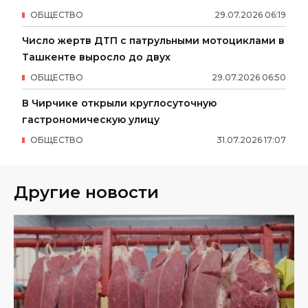
ОБЩЕСТВО
29
.
07
.
2026
06
:
19
Число жертв ДТП с патрульными мотоциклами в
Ташкенте выросло до двух
ОБЩЕСТВО
29
.
07
.
2026
06
:
50
В Чирчике открыли круглосуточную
гастрономическую улицу
ОБЩЕСТВО
31
.
07
.
2026
17
:
07
Другие новости