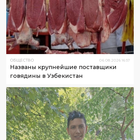
ОБЩЕСТВО
06
.
08
.
2026
16
:
57
Названы крупнейшие поставщики
говядины в Узбекистан