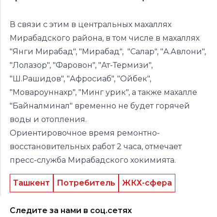
В связи с этим в центральных махаллях
Мирабадского района, в том числе в махаллях
"Янги Мирабад", "Мирабад", "Салар", "А.Авлони",
"Лолазор", "Фаровон", "Ат-Термизи",
"Ш.Рашидов", "Афросиаб", "Ойбек",
"Мовароуннахр", "Минг урик", а также махалле
"Байналминал" временно не будет горячей
воды и отопления.
Ориентировочное время ремонтно-
восстановительных работ 2 часа, отмечает
пресс-служба Мирабадского хокимията.
Ташкент
Потребитель
ЖКХ-сфера
Следите за нами в соц.сетях