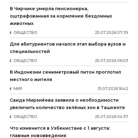
В Чирчике умерла пенсионерка,
оштрафованная за кормление бездомных
животных
ОБЩЕСТВО
25
.
07
.
2026
07
:
39
Для абитуриентов начался этап выбора вузов и
специальностей
ОБЩЕСТВО
25
.
07
.
2026
06
:
03
В Индонезии семиметровый питон проглотил
местного жителя
МИР
31
.
07
.
2026
16
:
42
Саида Мирзиёева заявила о необходимости
увеличить количество зелёных зон в Ташкенте
ОБЩЕСТВО
25
.
07
.
2026
04
:
37
Что изменится в Узбекистане с 1 августа:
главные нововведения