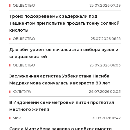
ОБЩЕСТВО
25
.
07
.
2026
07
:
39
Троих подозреваемых задержали под
Ташкентом при попытке продать тонну соляной
кислоты
ОБЩЕСТВО
25
.
07
.
2026
08
:
18
Для абитуриентов начался этап выбора вузов и
специальностей
ОБЩЕСТВО
25
.
07
.
2026
06
:
03
Заслуженная артистка Узбекистана Насиба
Мадрахимова скончалась в возрасте 80 лет
КУЛЬТУРА
24
.
07
.
2026
02
:
03
В Индонезии семиметровый питон проглотил
местного жителя
МИР
31
.
07
.
2026
16
:
42
Саида Мирзиёева заявила о необходимости