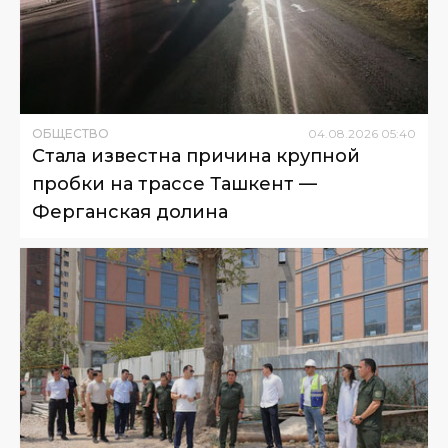
ОБЩЕСТВО
04
.
08
.
2026
05
:
40
Стала известна причина крупной
пробки на трассе Ташкент —
Ферганская долина