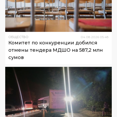
ОБЩЕСТВО
04
.
08
.
2026
05
:
48
Комитет по конкуренции добился
отмены тендера МДШО на 587,2 млн
сумов