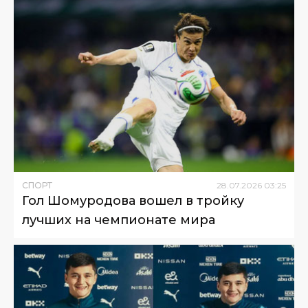
СПОРТ
28
.
07
.
2026
03
:
25
Гол Шомуродова вошел в тройку
лучших на чемпионате мира