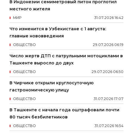
В Индонезии семиметровый питон проглотил
местного жителя
МИР
31
.
07
.
2026
16
:
42
Что изменится в Узбекистане с 1 августа:
главные нововведения
ОБЩЕСТВО
29
.
07
.
2026
06
:
19
Число жертв ДТП с патрульными мотоциклами в
Ташкенте выросло до двух
ОБЩЕСТВО
29
.
07
.
2026
06
:
50
В Чирчике открыли круглосуточную
гастрономическую улицу
ОБЩЕСТВО
31
.
07
.
2026
17
:
07
В Ташкенте с начала года оштрафовали почти
80 тысяч безбилетников
ОБЩЕСТВО
31
.
07
.
2026
16
:
54