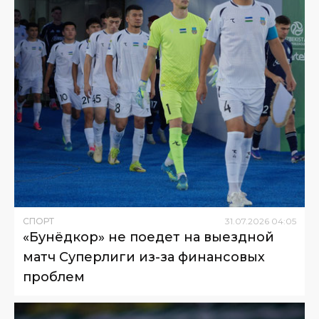
СПОРТ
31
.
07
.
2026
04
:
05
«Бунёдкор» не поедет на выездной
матч Суперлиги из-за финансовых
проблем