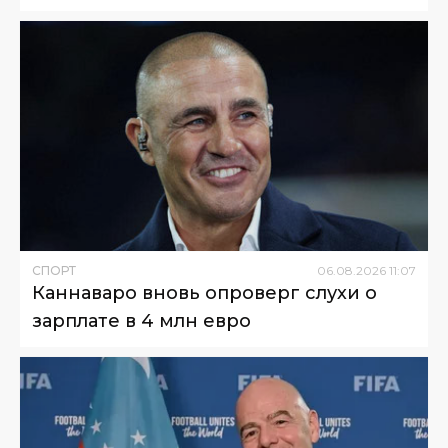
СПОРТ
06
.
08
.
2026
11
:
07
Каннаваро вновь опроверг слухи о
зарплате в 4 млн евро