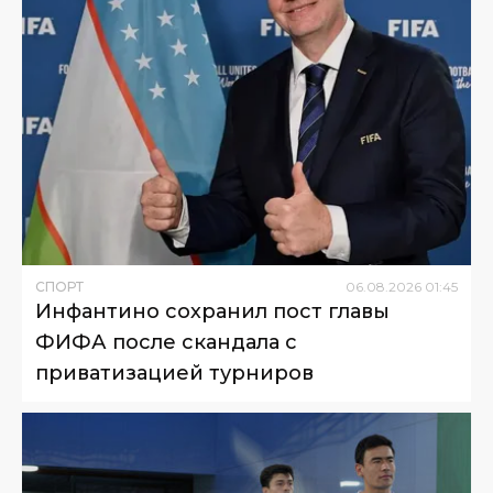
СПОРТ
06
.
08
.
2026
01
:
45
Инфантино сохранил пост главы
ФИФА после скандала с
приватизацией турниров