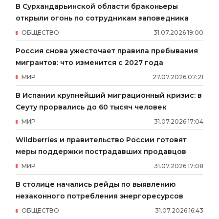
В Сурхандарьинской области браконьеры
открыли огонь по сотрудникам заповедника
ОБЩЕСТВО
31
.
07
.
2026
19
:
00
Россия снова ужесточает правила пребывания
мигрантов: что изменится с 2027 года
МИР
27
.
07
.
2026
07
:
21
В Испании крупнейший миграционный кризис: в
Сеуту прорвались до 60 тысяч человек
МИР
31
.
07
.
2026
17
:
04
Wildberries и правительство России готовят
меры поддержки пострадавших продавцов
МИР
31
.
07
.
2026
17
:
08
В столице начались рейды по выявлению
незаконного потребления энергоресурсов
ОБЩЕСТВО
31
.
07
.
2026
16
:
43