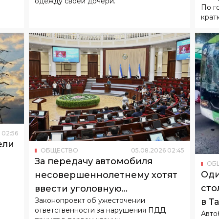
одежду своей дочери.
По г
крат
02
:
56
ели
ОБЩЕСТВО
05
.
08
.
2026
02
:
45
За передачу автомобиля
ОБ
Оди
несовершеннолетнему хотят
сто
ввести уголовную
Законопроект об ужесточении
в Т
ответственность
ответственности за нарушения ПДД
Авто