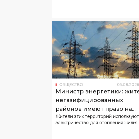
ОБЩЕСТВО
05
.
08
.
2026
Министр энергетики: жит
негазифицированных
районов имеют право на
Жители этих территорий используют
льготный тариф
электричество для отопления жилья.