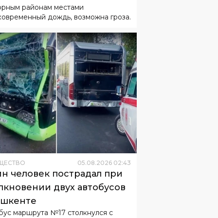
орным районам местами
ковременный дождь, возможна гроза.
ЩЕСТВО
05
.
08
.
2026
02
:
43
н человек пострадал при
лкновении двух автобусов
ашкенте
бус маршрута №17 столкнулся с