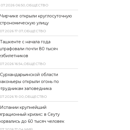
.
07
.
2026
06
:
50
,
ОБЩЕСТВО
 Чирчике открыли круглосуточную
астрономическую улицу
07
.
2026
17
:
07
,
ОБЩЕСТВО
 Ташкенте с начала года
штрафовали почти 80 тысяч
езбилетников
07
.
2026
16
:
54
,
ОБЩЕСТВО
 Сурхандарьинской области
раконьеры открыли огонь по
отрудникам заповедника
07
.
2026
19
:
00
,
ОБЩЕСТВО
 Испании крупнейший
играционный кризис: в Сеуту
рорвались до 60 тысяч человек
07
.
2026
17
:
04
,
МИР