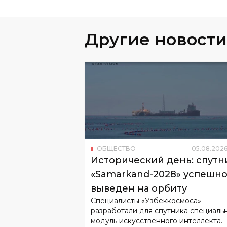
Другие новости
ОБЩЕСТВО
05
.
08
.
202
Исторический день: спутн
«Samarkand-2028» успешн
выведен на орбиту
Специалисты «Узбеккосмоса»
разработали для спутника специаль
модуль искусственного интеллекта.