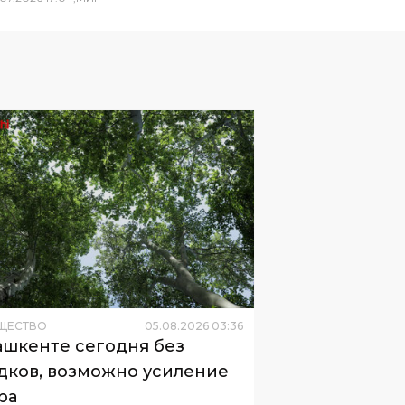
ЩЕСТВО
05
.
08
.
2026
03
:
36
ашкенте сегодня без
дков, возможно усиление
ра