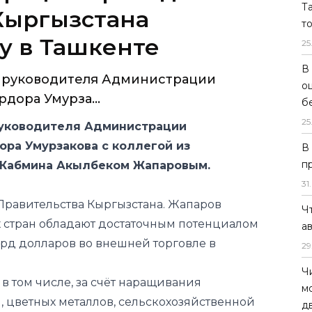
Т
Кыргызстана
т
у в Ташкенте
25
В
а руководителя Администрации
о
дора Умурза...
б
25
руководителя Администрации
ора Умурзакова с коллегой из
В
п
 Кабмина Акылбеком Жапаровым.
31
.
Правительства Кыргызстана. Жапаров
Ч
х стран обладают достаточным потенциалом
а
лрд долларов во внешней торговле в
29
Ч
 в том числе, за счёт наращивания
м
я, цветных металлов, сельскохозяйственной
д