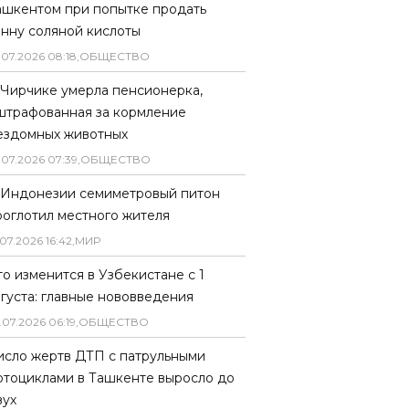
ашкентом при попытке продать
онну соляной кислоты
.
07
.
2026
08
:
18
,
ОБЩЕСТВО
 Чирчике умерла пенсионерка,
штрафованная за кормление
ездомных животных
.
07
.
2026
07
:
39
,
ОБЩЕСТВО
 Индонезии семиметровый питон
роглотил местного жителя
07
.
2026
16
:
42
,
МИР
то изменится в Узбекистане с 1
вгуста: главные нововведения
.
07
.
2026
06
:
19
,
ОБЩЕСТВО
исло жертв ДТП с патрульными
отоциклами в Ташкенте выросло до
вух