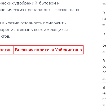
ческих удобрений, бытовой и
29
огических препаратов», - сказал глава
В
г
 выразил готовность приложить
31
.
ворения в жизнь всех имеющихся
В
ктов.
о
б
зстан
Внешняя политика Узбекистана
31
.
В
б
с
31
.
В
м
п
31
.