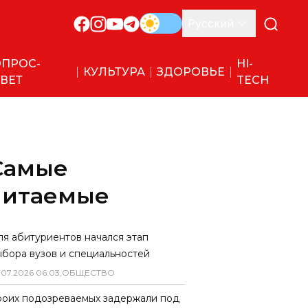
Русский
ПРОС-
HI-
КУЛЬТУРА
ЗДОРОВЬЕ
ВЕТ
TECH
Самые
читаемые
ля абитуриентов начался этап
ыбора вузов и специальностей
.
07
.
2026
06
:
03
,
ОБЩЕСТВО
роих подозреваемых задержали под