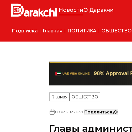
Новости
О Даракчи
Подписка
Главная
ПОЛИТИКА
ОБЩЕСТВО
Главная
ОБЩЕСТВО
Поделиться
09
.
03
.
2023
12
:
26
Главы админис