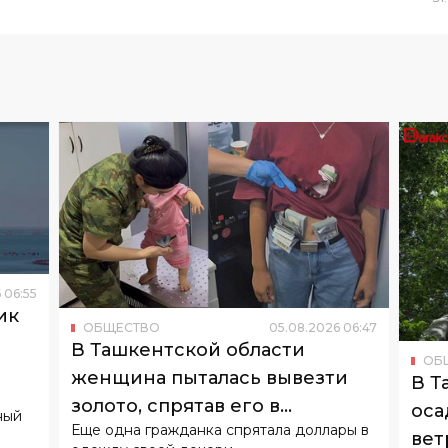
6
06
:
55
ик
ОБЩЕСТВО
05
.
08
.
2026
06
:
47
о
В Ташкентской области
ОБ
женщина пыталась вывезти
В Т
золото, спрятав его в
оса
ный
Еще одна гражданка спрятала доллары в
подгузнике ребенка
вет