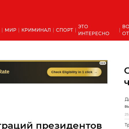
ЭТО
ВО
МИР
КРИМИНАЛ
СПОРТ
ИНТЕРЕСНО
ОТ
Д
в
25
траций президентов
Т