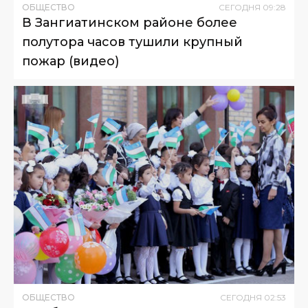
ОБЩЕСТВО
СЕГОДНЯ
09
:
28
В Зангиатинском районе более
полутора часов тушили крупный
пожар (видео)
ОБЩЕСТВО
СЕГОДНЯ
02
:
53