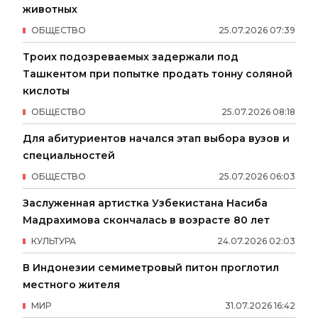
животных
ОБЩЕСТВО
25
.
07
.
2026
07
:
39
Троих подозреваемых задержали под
Ташкентом при попытке продать тонну соляной
кислоты
ОБЩЕСТВО
25
.
07
.
2026
08
:
18
Для абитуриентов начался этап выбора вузов и
специальностей
ОБЩЕСТВО
25
.
07
.
2026
06
:
03
Заслуженная артистка Узбекистана Насиба
Мадрахимова скончалась в возрасте 80 лет
КУЛЬТУРА
24
.
07
.
2026
02
:
03
В Индонезии семиметровый питон проглотил
местного жителя
МИР
31
.
07
.
2026
16
:
42