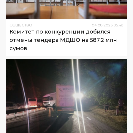
ОБЩЕСТВО
04
.
08
.
2026
05
:
48
Комитет по конкуренции добился
отмены тендера МДШО на 587,2 млн
сумов