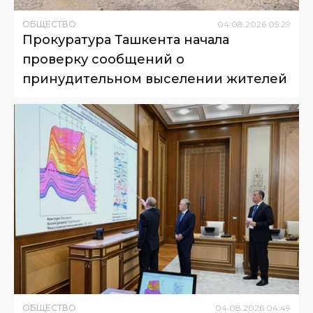
ОБЩЕСТВО
04
.
08
.
2026
05
:
29
Прокуратура Ташкента начала
проверку сообщений о
принудительном выселении жителей
ОБЩЕСТВО
04
.
08
.
2026
04
:
49