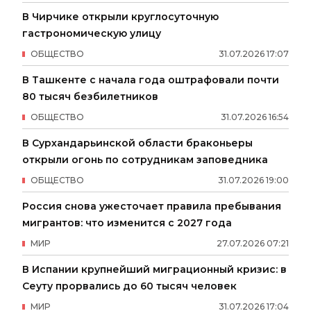
В Чирчике открыли круглосуточную
гастрономическую улицу
ОБЩЕСТВО
31
.
07
.
2026
17
:
07
В Ташкенте с начала года оштрафовали почти
80 тысяч безбилетников
ОБЩЕСТВО
31
.
07
.
2026
16
:
54
В Сурхандарьинской области браконьеры
открыли огонь по сотрудникам заповедника
ОБЩЕСТВО
31
.
07
.
2026
19
:
00
Россия снова ужесточает правила пребывания
мигрантов: что изменится с 2027 года
МИР
27
.
07
.
2026
07
:
21
В Испании крупнейший миграционный кризис: в
Сеуту прорвались до 60 тысяч человек
МИР
31
.
07
.
2026
17
:
04