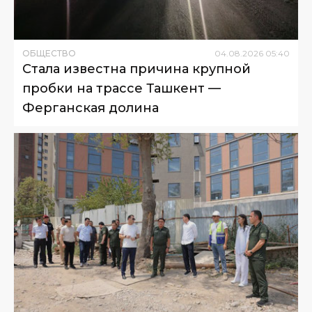
ОБЩЕСТВО
04
.
08
.
2026
05
:
40
Стала известна причина крупной
пробки на трассе Ташкент —
Ферганская долина