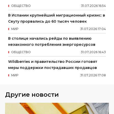
ОБЩЕСТВО
31
.
07
.
2026
16
:
54
В Испании крупнейший миграционный кризис: в
Сеуту прорвались до 60 тысяч человек
МИР
31
.
07
.
2026
17
:
04
В столице начались рейды по выявлению
незаконного потребления энергоресурсов
ОБЩЕСТВО
31
.
07
.
2026
16
:
43
Wildberries и правительство России готовят
меры поддержки пострадавших продавцов
МИР
31
.
07
.
2026
17
:
08
Другие новости