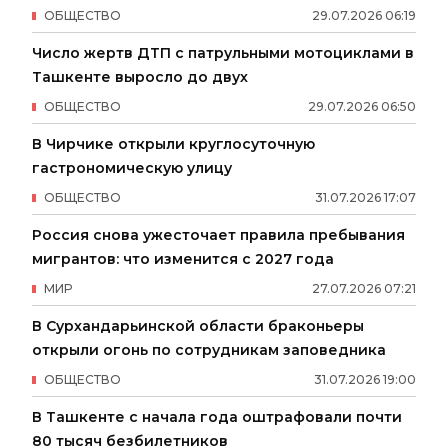
ОБЩЕСТВО
29
.
07
.
2026
06
:
19
Число жертв ДТП с патрульными мотоциклами в
Ташкенте выросло до двух
ОБЩЕСТВО
29
.
07
.
2026
06
:
50
В Чирчике открыли круглосуточную
гастрономическую улицу
ОБЩЕСТВО
31
.
07
.
2026
17
:
07
Россия снова ужесточает правила пребывания
мигрантов: что изменится с 2027 года
МИР
27
.
07
.
2026
07
:
21
В Сурхандарьинской области браконьеры
открыли огонь по сотрудникам заповедника
ОБЩЕСТВО
31
.
07
.
2026
19
:
00
В Ташкенте с начала года оштрафовали почти
80 тысяч безбилетников