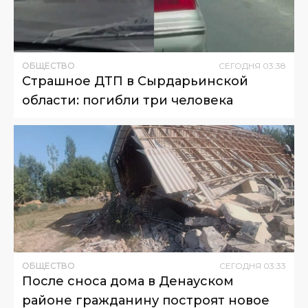
ОБЩЕСТВО
СЕГОДНЯ
03
:
38
Страшное ДТП в Сырдарьинской
области: погибли три человека
ОБЩЕСТВО
СЕГОДНЯ
03
:
33
После сноса дома в Денауском
районе гражданину построят новое