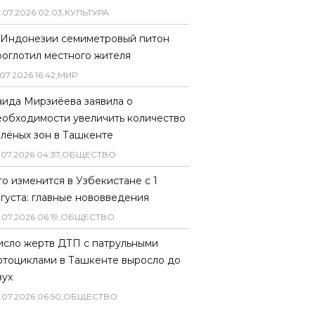
.
07
.
2026
02
:
03
,
КУЛЬТУРА
 Индонезии семиметровый питон
роглотил местного жителя
07
.
2026
16
:
42
,
МИР
аида Мирзиёева заявила о
еобходимости увеличить количество
елёных зон в Ташкенте
.
07
.
2026
04
:
37
,
ОБЩЕСТВО
то изменится в Узбекистане с 1
вгуста: главные нововведения
.
07
.
2026
06
:
19
,
ОБЩЕСТВО
исло жертв ДТП с патрульными
отоциклами в Ташкенте выросло до
вух
.
07
.
2026
06
:
50
,
ОБЩЕСТВО