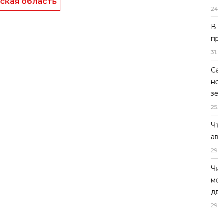
ская область
24
В
п
31
.
С
н
з
25
Ч
а
29
Ч
м
д
29