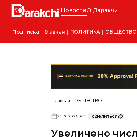
Новости
О Даракчи
Подписка
Главная
ПОЛИТИКА
ОБЩЕСТВО
Главная
ОБЩЕСТВО
Поделиться
23
.
06
.
2023
08
:
56
Увеличено числ