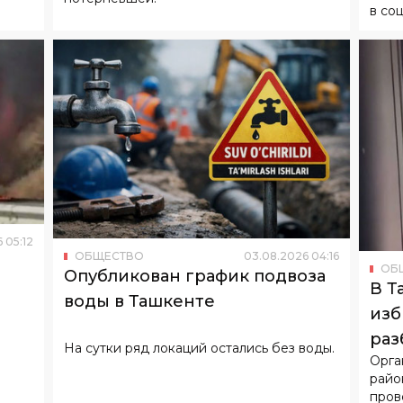
в со
6
05
:
12
ОБЩЕСТВО
03
.
08
.
2026
04
:
16
ОБ
Опубликован график подвоза
В Т
воды в Ташкенте
изб
раз
На сутки ряд локаций остались без воды.
Орга
райо
пров