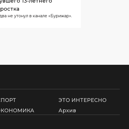
увшего 13-летнего
ростка
два не утонул в канале «Бурижар».
СПОРТ
ЭТО ИНТЕРЕСНО
ЭКОНОМИКА
Архив