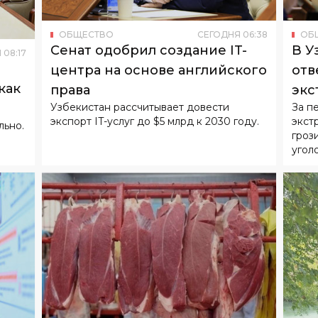
ОБЩЕСТВО
СЕГОДНЯ
06
:
38
ОБ
Сенат одобрил создание IT-
В У
Я
08
:
17
центра на основе английского
отв
как
права
экс
Узбекистан рассчитывает довести
За п
экспорт IT-услуг до $5 млрд к 2030 году.
экст
льно.
гроз
угол