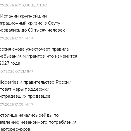
07
.
2026
19
:
00
,
ОБЩЕСТВО
 Испании крупнейший
играционный кризис: в Сеуту
рорвались до 60 тысяч человек
07
.
2026
17
:
04
,
МИР
оссия снова ужесточает правила
ребывания мигрантов: что изменится
 2027 года
.
07
.
2026
07
:
21
,
МИР
ildberries и правительство России
отовят меры поддержки
острадавших продавцов
07
.
2026
17
:
08
,
МИР
 столице начались рейды по
ыявлению незаконного потребления
нергоресурсов