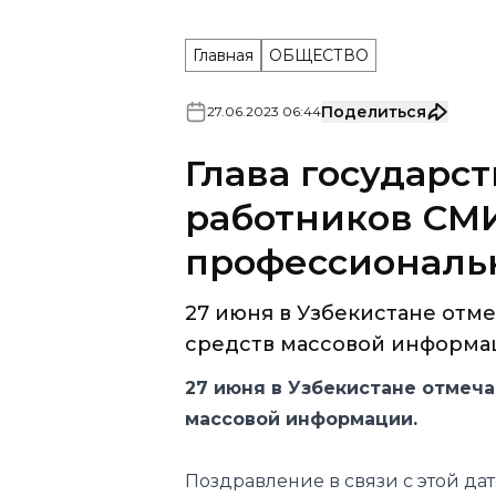
Главная
ОБЩЕСТВО
Поделиться
27
.
06
.
2023
06
:
44
Глава государс
работников СМИ
профессиональ
27 июня в Узбекистане отм
средств массовой информаци
27 июня в Узбекистане отмеч
массовой информации.
Поздравление в связи с этой да