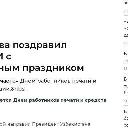
а
29
Ч
м
д
тва поздравил
29
 с
В
г
ным праздником
31
.
В
ечается Днем работников печати и
о
и.&nbs...
б
ается Днем работников печати и средств
31
.
В
б
той направил Президент Узбекистана
с