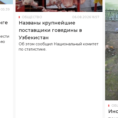
05
:
39
ОБЩЕСТВО
06
.
08
.
2026
16
:
57
нге
Названы крупнейшие
поставщики говядины в
вести
Узбекистан
тию
Об этом сообщил Национальный комитет
по статистике.
ОБ
Инс