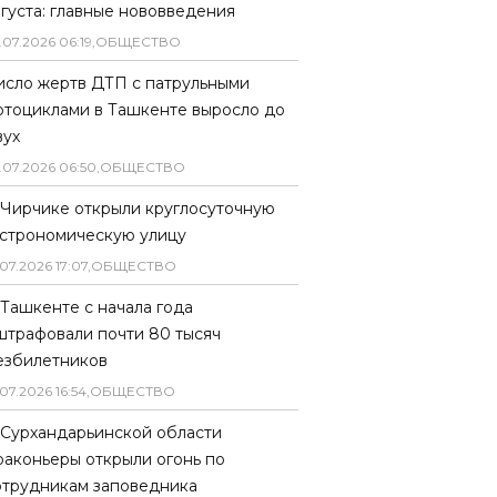
вгуста: главные нововведения
.
07
.
2026
06
:
19
,
ОБЩЕСТВО
исло жертв ДТП с патрульными
отоциклами в Ташкенте выросло до
вух
.
07
.
2026
06
:
50
,
ОБЩЕСТВО
 Чирчике открыли круглосуточную
астрономическую улицу
07
.
2026
17
:
07
,
ОБЩЕСТВО
 Ташкенте с начала года
штрафовали почти 80 тысяч
езбилетников
07
.
2026
16
:
54
,
ОБЩЕСТВО
 Сурхандарьинской области
раконьеры открыли огонь по
отрудникам заповедника