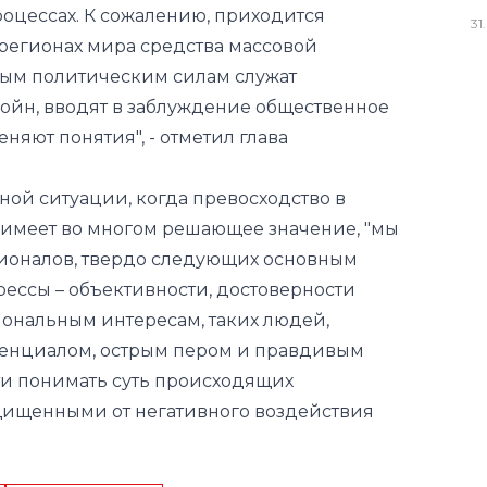
цессах. К сожалению, приходится
31
.
х регионах мира средства массовой
ным политическим силам служат
йн, вводят в заблуждение общественное
няют понятия", - отметил глава
ной ситуации, когда превосходство в
имеет во многом решающее значение, "мы
ионалов, твердо следующих основным
ссы – объективности, достоверности
ональным интересам, таких людей,
тенциалом, острым пером и правдивым
и понимать суть происходящих
щищенными от негативного воздействия