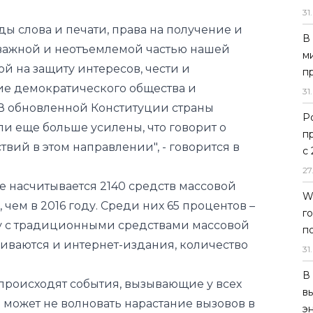
31
.
ы слова и печати, права на получение и
В
ажной и неотъемлемой частью нашей
м
ой на защиту интересов, чести и
п
ие демократического общества и
31
.
 В обновленной Конституции страны
Р
и еще больше усилены, что говорит о
п
вий в этом направлении", -
говорится
в
с
27
е насчитывается 2140 средств массовой
W
чем в 2016 году. Среди них 65 процентов –
г
у с традиционными средствами массовой
п
ваются и интернет-издания, количество
31
.
В
 происходят события, вызывающие у всех
в
е может не волновать нарастание вызовов в
э