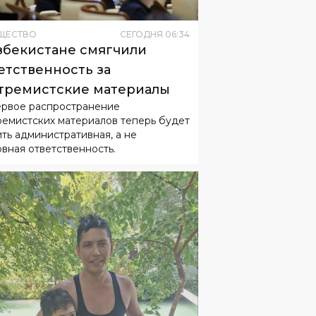
ЩЕСТВО
СЕГОДНЯ
06
:
34
збекистане смягчили
етственность за
тремистские материалы
ервое распространение
ремистских материалов теперь будет
ить административная, а не
овная ответственность.