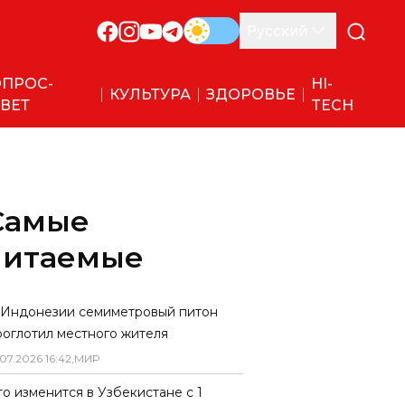
Русский
ПРОС-
HI-
КУЛЬТУРА
ЗДОРОВЬЕ
ВЕТ
TECH
Самые
читаемые
 Индонезии семиметровый питон
роглотил местного жителя
07
.
2026
16
:
42
,
МИР
то изменится в Узбекистане с 1