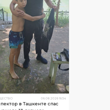
ЩЕСТВО
06
.
08
.
2026
16
:
54
пектор в Ташкенте спас