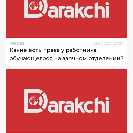
ЛИКБЕЗ
21
.
02
.
2024
07
:
32
Какие есть права у работника,
обучающегося на заочном отделении?