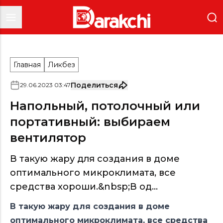
Главная
Ликбез
Поделиться
29
.
06
.
2023
03
:
47
Напольный, потолочный или
портативный: выбираем
вентилятор
В такую жару для создания в доме
оптимального микроклимата, все
средства хороши.&nbsp;В од...
В такую жару для создания в доме
оптимального микроклимата, все средства