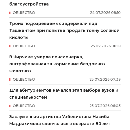
благоустройства
ОБЩЕСТВО
24
.
07
.
2026
08
:
10
Троих подозреваемых задержали под
Ташкентом при попытке продать тонну соляной
кислоты
ОБЩЕСТВО
25
.
07
.
2026
08
:
18
В Чирчике умерла пенсионерка,
оштрафованная за кормление бездомных
животных
ОБЩЕСТВО
25
.
07
.
2026
07
:
39
Для абитуриентов начался этап выбора вузов и
специальностей
ОБЩЕСТВО
25
.
07
.
2026
06
:
03
Заслуженная артистка Узбекистана Насиба
Мадрахимова скончалась в возрасте 80 лет