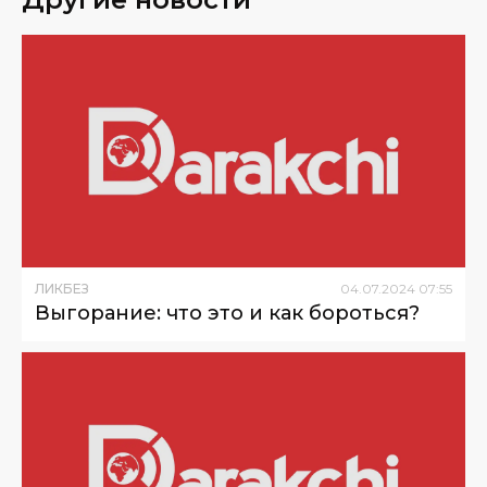
ЛИКБЕЗ
04
.
07
.
2024
07
:
55
Выгорание: что это и как бороться?