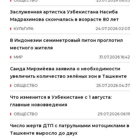
ОБЩЕСТВО
25
.
07
.
2026
06
:
03
Заслуженная артистка Узбекистана Насиба
Мадрахимова скончалась в возрасте 80 лет
КУЛЬТУРА
24
.
07
.
2026
02
:
03
В Индонезии семиметровый питон проглотил
местного жителя
МИР
31
.
07
.
2026
16
:
42
Саида Мирзиёева заявила о необходимости
увеличить количество зелёных зон в Ташкенте
ОБЩЕСТВО
25
.
07
.
2026
04
:
37
Что изменится в Узбекистане с 1 августа:
главные нововведения
ОБЩЕСТВО
29
.
07
.
2026
06
:
19
Число жертв ДТП с патрульными мотоциклами в
Ташкенте выросло до двух