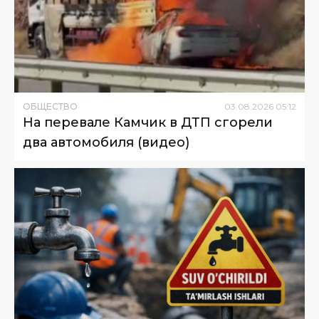
ОБЩЕСТВО
03
.
08
.
2026
05
:
12
На перевале Камчик в ДТП сгорели
два автомобиля (видео)