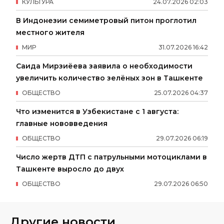
КУЛЬТУРА
24
.
07
.
2026
02
:
03
В Индонезии семиметровый питон проглотил
местного жителя
МИР
31
.
07
.
2026
16
:
42
Саида Мирзиёева заявила о необходимости
увеличить количество зелёных зон в Ташкенте
ОБЩЕСТВО
25
.
07
.
2026
04
:
37
Что изменится в Узбекистане с 1 августа:
главные нововведения
ОБЩЕСТВО
29
.
07
.
2026
06
:
19
Число жертв ДТП с патрульными мотоциклами в
Ташкенте выросло до двух
ОБЩЕСТВО
29
.
07
.
2026
06
:
50
Другие новости