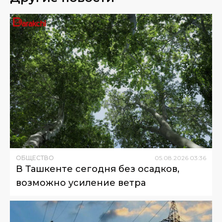
ОБЩЕСТВО
05
.
08
.
2026
03
:
36
В Ташкенте сегодня без осадков,
возможно усиление ветра