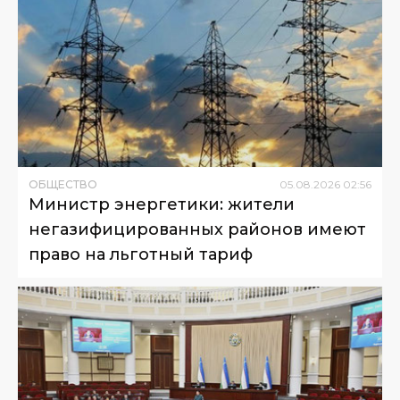
ОБЩЕСТВО
05
.
08
.
2026
02
:
56
Министр энергетики: жители
негазифицированных районов имеют
право на льготный тариф