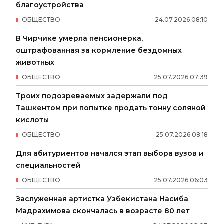
благоустройства
ОБЩЕСТВО
24
.
07
.
2026
08
:
10
В Чирчике умерла пенсионерка,
оштрафованная за кормление бездомных
животных
ОБЩЕСТВО
25
.
07
.
2026
07
:
39
Троих подозреваемых задержали под
Ташкентом при попытке продать тонну соляной
кислоты
ОБЩЕСТВО
25
.
07
.
2026
08
:
18
Для абитуриентов начался этап выбора вузов и
специальностей
ОБЩЕСТВО
25
.
07
.
2026
06
:
03
Заслуженная артистка Узбекистана Насиба
Мадрахимова скончалась в возрасте 80 лет