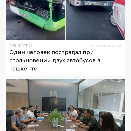
ОБЩЕСТВО
05
.
08
.
2026
02
:
43
Один человек пострадал при
столкновении двух автобусов в
Ташкенте