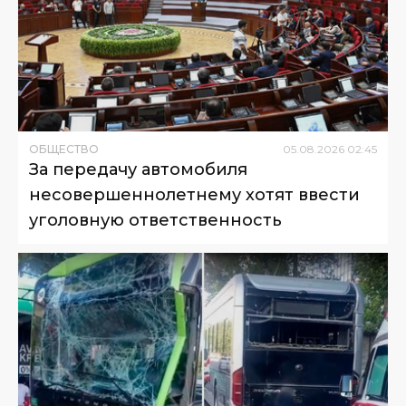
ОБЩЕСТВО
05
.
08
.
2026
02
:
45
За передачу автомобиля
несовершеннолетнему хотят ввести
уголовную ответственность