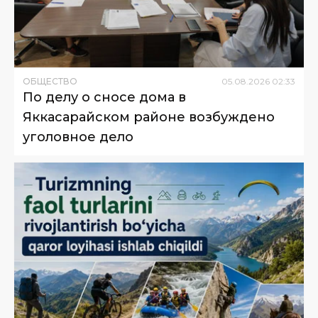
ОБЩЕСТВО
05
.
08
.
2026
02
:
33
По делу о сносе дома в
Яккасарайском районе возбуждено
уголовное дело