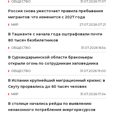
ОБЩЕСТВО
31
.
07
.
2026
17
:
07
Россия снова ужесточает правила пребывания
мигрантов: что изменится с 2027 года
МИР
27
.
07
.
2026
07
:
21
В Ташкенте с начала года оштрафовали почти
80 тысяч безбилетников
ОБЩЕСТВО
31
.
07
.
2026
16
:
54
В Сурхандарьинской области браконьеры
открыли огонь по сотрудникам заповедника
ОБЩЕСТВО
31
.
07
.
2026
19
:
00
В Испании крупнейший миграционный кризис: в
Сеуту прорвались до 60 тысяч человек
МИР
31
.
07
.
2026
17
:
04
В столице начались рейды по выявлению
незаконного потребления энергоресурсов