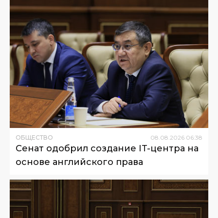
ОБЩЕСТВО
08
.
08
.
2026
06
:
38
Сенат одобрил создание IT-центра на
основе английского права