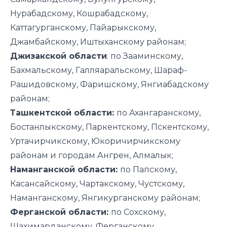
Нурабадскому, Кошрабадскому,
Каттагурганскому, Пайарыкскому,
Джамбайскому, Иштыханскому районам;
Джизакской области
: по Зааминскому,
Бахмальскому, Галляаральскому, Шараф-
Рашидовскому, Фаришскому, Янгиабадскому
районам;
Ташкентской области:
по Ахангаранскому,
Бостанлыкскому, Паркентскому, Пскентскому,
Уртачирчикскому, Юкоричирчикскому
районам и городам Ангрен, Алмалык;
Наманганской области:
по Папскому,
Касансайскому, Чартакскому, Чустскому,
Наманганскому, Янгикурганскому районам;
Ферганской области:
по Сохскому,
Шахимарданскому, Ферганскому,