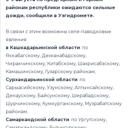
районам республики ожидаются сильные
дожди, сообщили в Узгидромете.
В связи с этим возможны селе-паводковые
явления:
в Кашкадарьинской области
: по
Яккабагскому, Дехканабадскому,
Чиракчинскому, Китабскому, Шахрисабзскому,
Камашинскому, Гузарскому районам;
Сурхандарьинской области
: по
Сарыасийскому, Узунскому, Алтынсайскому,
Денаускому, Байсунскому, Шерабадскому,
Шурчинскому, Кумкурганскому, Музрабатскому
районам;
Самаркандской области
: по Ургутскому,
Самаркандскому, Булунгурскому,