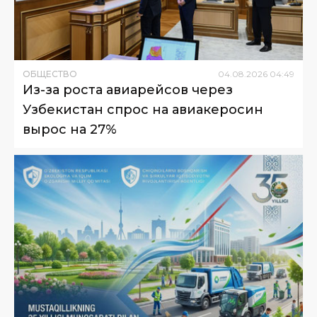
ОБЩЕСТВО
04
.
08
.
2026
04
:
49
Из-за роста авиарейсов через
Узбекистан спрос на авиакеросин
вырос на 27%