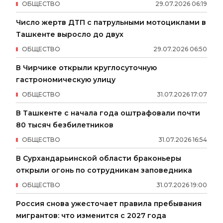
ОБЩЕСТВО
29
.
07
.
2026
06
:
19
Число жертв ДТП с патрульными мотоциклами в
Ташкенте выросло до двух
ОБЩЕСТВО
29
.
07
.
2026
06
:
50
В Чирчике открыли круглосуточную
гастрономическую улицу
ОБЩЕСТВО
31
.
07
.
2026
17
:
07
В Ташкенте с начала года оштрафовали почти
80 тысяч безбилетников
ОБЩЕСТВО
31
.
07
.
2026
16
:
54
В Сурхандарьинской области браконьеры
открыли огонь по сотрудникам заповедника
ОБЩЕСТВО
31
.
07
.
2026
19
:
00
Россия снова ужесточает правила пребывания
мигрантов: что изменится с 2027 года