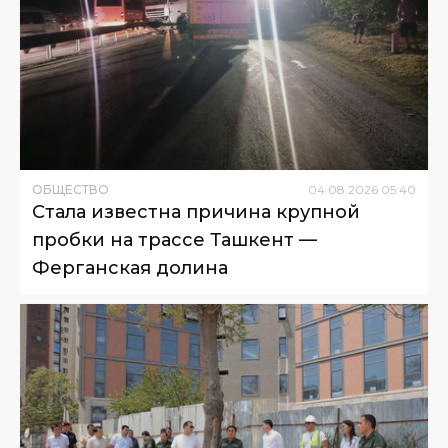
ОБЩЕСТВО
04
.
08
.
2026
05
:
40
Стала известна причина крупной
пробки на трассе Ташкент —
Ферганская долина