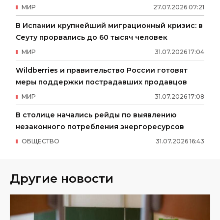
МИР
27
.
07
.
2026
07
:
21
В Испании крупнейший миграционный кризис: в
Сеуту прорвались до 60 тысяч человек
МИР
31
.
07
.
2026
17
:
04
Wildberries и правительство России готовят
меры поддержки пострадавших продавцов
МИР
31
.
07
.
2026
17
:
08
В столице начались рейды по выявлению
незаконного потребления энергоресурсов
ОБЩЕСТВО
31
.
07
.
2026
16
:
43
Другие новости