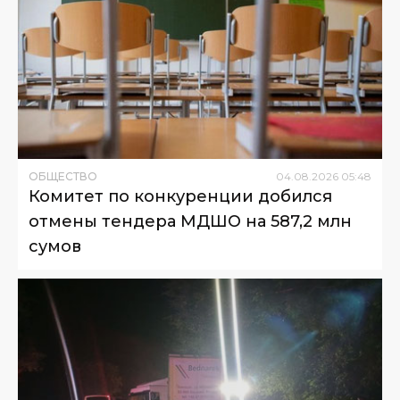
ОБЩЕСТВО
04
.
08
.
2026
05
:
48
Комитет по конкуренции добился
отмены тендера МДШО на 587,2 млн
сумов