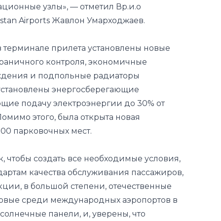
в терминале прилета установлены новые
раничного контроля, экономичные
аждения и подпольные радиаторы
 установлены энергосберегающие
щие подачу электроэнергии до 30% от
омимо этого, была открыта новая
100 парковочных мест.
, чтобы создать все необходимые условия,
артам качества обслуживания пассажиров,
кции, в большой степени, отечественные
ервые среди международных аэропортов в
олнечные панели, и, уверены, что
лектроэнергии не только среди коллег,
 рады, что отныне жителей города и гостей
обновленный терминал с передовыми