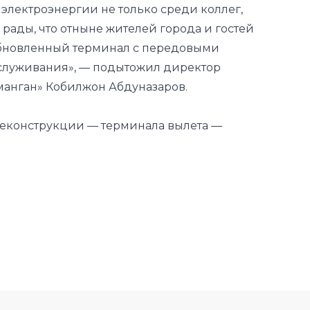
служивания», — подытожил директор
манган» Кобилжон Абдуназаров.
п реконструкции — терминала вылета —