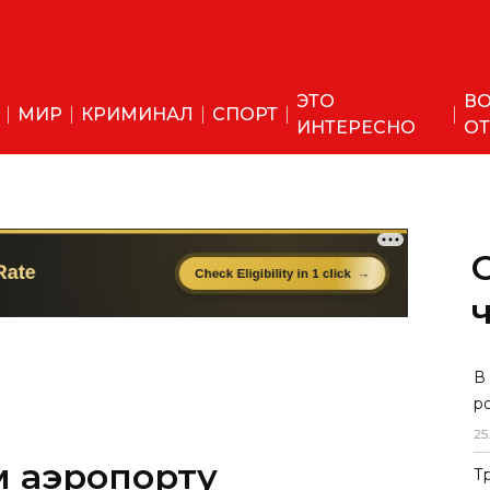
ЭТО
ВО
МИР
КРИМИНАЛ
СПОРТ
ИНТЕРЕСНО
ОТ
 аэропорту
В
р
ународный
25
Т