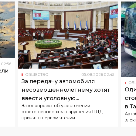
02
:
56
ели
ОБЩЕСТВО
05
.
08
.
2026
02
:
45
За передачу автомобиля
ОБ
Оди
несовершеннолетнему хотят
сто
ввести уголовную
Законопроект об ужесточении
в Т
ответственность
ответственности за нарушения ПДД
Авто
принят в первом чтении.
элек