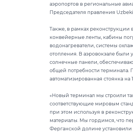
Также, в рамках реконструкции 
конвейерные ленты, кабины пог
водонагреватели, системы охл
отопления. В аэровокзале были
солнечные панели, обеспечиваю
общей потребности терминала. П
автоматизированная стоянка на 
«Новый терминал мы строили так
соответствующие мировым станд
при этом используя в реконстру
материалы. Мы гордимся, что п
Ферганской долине установили с
создадим тенденцию экономии э
но и среди населения. Мы очень
нашей страны будет встречать 