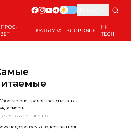
Русский
ПРОС-
HI-
КУЛЬТУРА
ЗДОРОВЬЕ
ВЕТ
TECH
Самые
читаемые
 Узбекистане продолжает снижаться
ождаемость
.
07
.
2026
05
:
23
,
ОБЩЕСТВО
роих подозреваемых задержали под