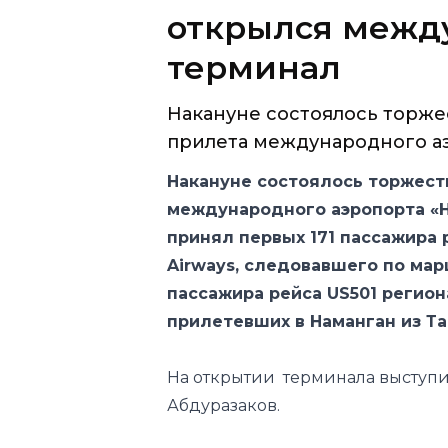
Накануне состоялось торж
прилета международного аэ
Накануне состоялось торжест
международного аэропорта «
принял первых 171 пассажира 
Airways, следовавшего по мар
пассажира рейса US501 региона
прилетевших в Наманган из Т
На открытии терминала выступи
Абдуразаков.
«Сегодня мы собрались, чтобы о
аэропорту. На мой взгляд, это и
возможность осуществлять межд