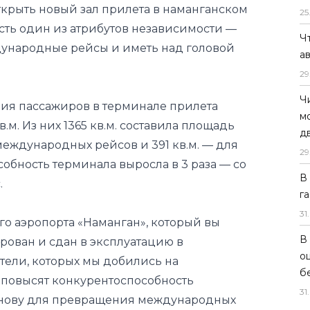
25
Ч
ия пассажиров в терминале прилета
а
в.м. Из них 1365 кв.м. составила площадь
29
еждународных рейсов и 391 кв.м. — для
Ч
собность терминала выросла в 3 раза — со
м
.
д
29
 аэропорта «Наманган», который вы
В
рован и сдан в эксплуатацию в
г
атели, которых мы добились на
31
.
повысят конкурентоспособность
В
 основу для превращения международных
о
ционные узлы», — отметил Вр.и.о
б
tan Airports Жавлон Умарходжаев.
31
.