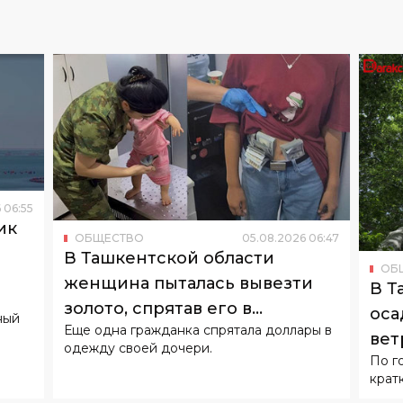
6
06
:
55
ик
ОБЩЕСТВО
05
.
08
.
2026
06
:
47
о
В Ташкентской области
ОБ
женщина пыталась вывезти
В Т
золото, спрятав его в
оса
ный
Еще одна гражданка спрятала доллары в
подгузнике ребенка
вет
одежду своей дочери.
По г
крат