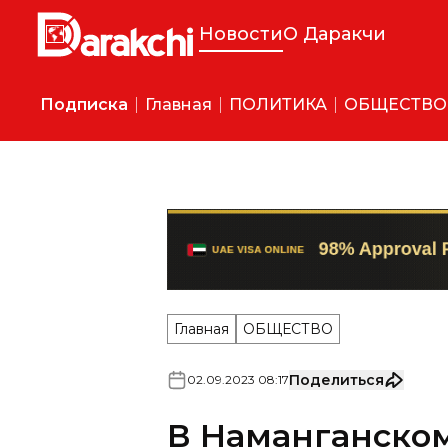
Новости
О Даракчи
Подписка
Главная
ПОЛИТИКА
ОБЩЕСТВО
Главная
ОБЩЕСТВО
Поделиться
02
.
09
.
2023
08
:
17
В Наманганском
открылся межд
терминал