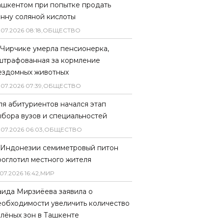
ашкентом при попытке продать
онну соляной кислоты
.
07
.
2026
08
:
18
,
ОБЩЕСТВО
 Чирчике умерла пенсионерка,
штрафованная за кормление
ездомных животных
.
07
.
2026
07
:
39
,
ОБЩЕСТВО
ля абитуриентов начался этап
ыбора вузов и специальностей
.
07
.
2026
06
:
03
,
ОБЩЕСТВО
 Индонезии семиметровый питон
роглотил местного жителя
07
.
2026
16
:
42
,
МИР
аида Мирзиёева заявила о
еобходимости увеличить количество
елёных зон в Ташкенте