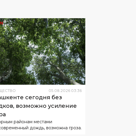
ЩЕСТВО
05
.
08
.
2026
03
:
36
ашкенте сегодня без
дков, возможно усиление
ра
орным районам местами
ковременный дождь, возможна гроза.