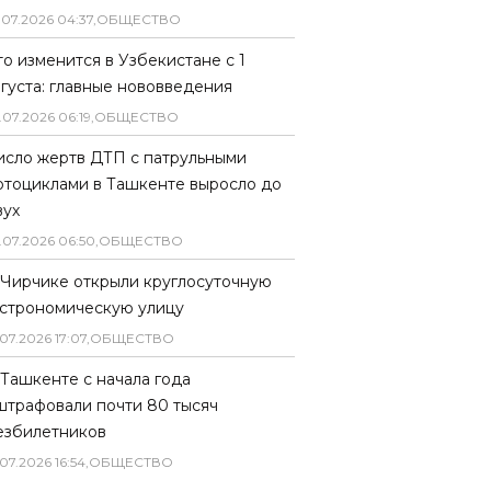
.
07
.
2026
04
:
37
,
ОБЩЕСТВО
то изменится в Узбекистане с 1
вгуста: главные нововведения
.
07
.
2026
06
:
19
,
ОБЩЕСТВО
исло жертв ДТП с патрульными
отоциклами в Ташкенте выросло до
вух
.
07
.
2026
06
:
50
,
ОБЩЕСТВО
 Чирчике открыли круглосуточную
астрономическую улицу
07
.
2026
17
:
07
,
ОБЩЕСТВО
 Ташкенте с начала года
штрафовали почти 80 тысяч
езбилетников
07
.
2026
16
:
54
,
ОБЩЕСТВО