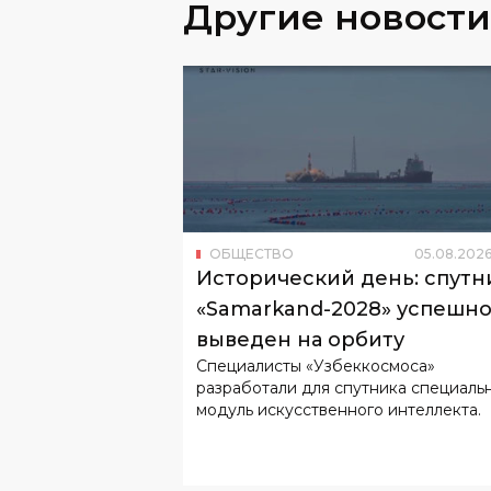
ОБЩЕСТВО
05
.
08
.
202
Исторический день: спутн
«Samarkand-2028» успешн
выведен на орбиту
Специалисты «Узбеккосмоса»
разработали для спутника специаль
модуль искусственного интеллекта.