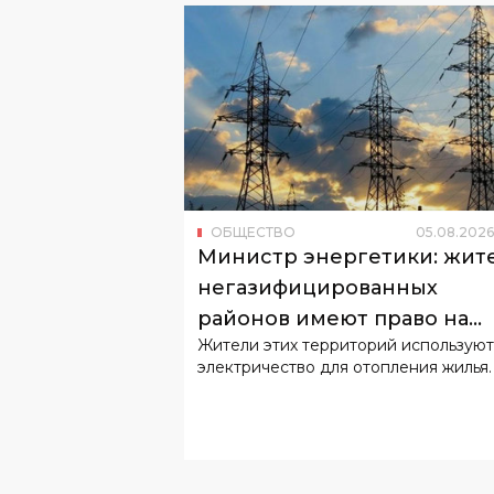
ОБЩЕСТВО
05
.
08
.
2026
Министр энергетики: жит
негазифицированных
районов имеют право на
Жители этих территорий используют
льготный тариф
электричество для отопления жилья.