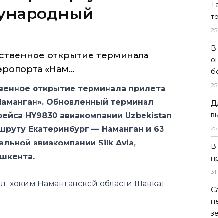
Т
ественное открытие терминала
т
ропорта «Нам...
25
В
венное открытие терминала прилета
о
Наманган». Обновленный терминал
б
рейса HY9830 авиакомпании Uzbekistan
25
шруту Екатеринбург — Наманган и 63
льной авиакомпании Silk Avia,
Д
в
ашкента.
25
л хоким Наманганской области Шавкат
В
п
31
.
ткрыть новый зал прилета в наманганском
С
 есть один из атрибутов независимости —
н
ународные рейсы и иметь над головой
з