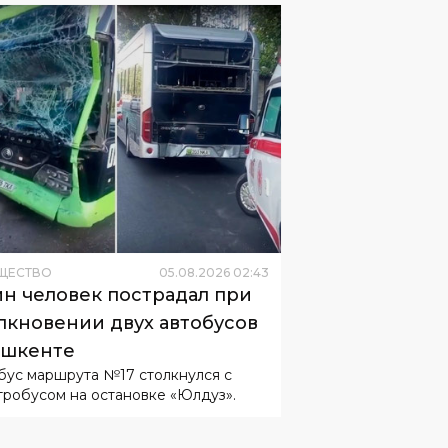
ЩЕСТВО
05
.
08
.
2026
02
:
43
н человек пострадал при
лкновении двух автобусов
ашкенте
бус маршрута №17 столкнулся с
тробусом на остановке «Юлдуз».