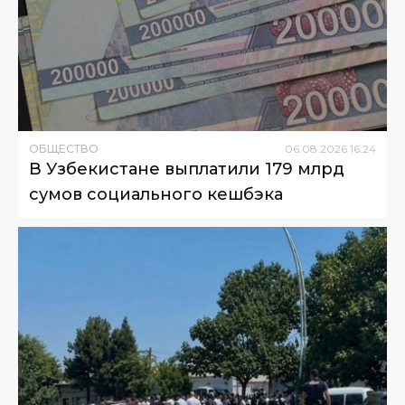
ОБЩЕСТВО
06
.
08
.
2026
16
:
24
В Узбекистане выплатили 179 млрд
сумов социального кешбэка