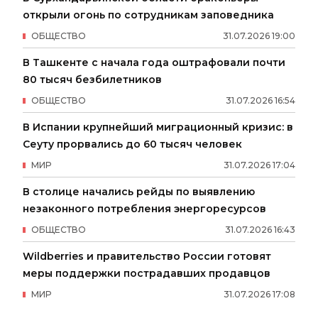
открыли огонь по сотрудникам заповедника
ОБЩЕСТВО
31
.
07
.
2026
19
:
00
В Ташкенте с начала года оштрафовали почти
80 тысяч безбилетников
ОБЩЕСТВО
31
.
07
.
2026
16
:
54
В Испании крупнейший миграционный кризис: в
Сеуту прорвались до 60 тысяч человек
МИР
31
.
07
.
2026
17
:
04
В столице начались рейды по выявлению
незаконного потребления энергоресурсов
ОБЩЕСТВО
31
.
07
.
2026
16
:
43
Wildberries и правительство России готовят
меры поддержки пострадавших продавцов
МИР
31
.
07
.
2026
17
:
08