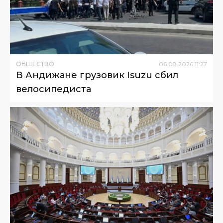
ОБЩЕСТВО
06
.
08
.
2026
11
:
27
В Андижане грузовик Isuzu сбил
велосипедиста