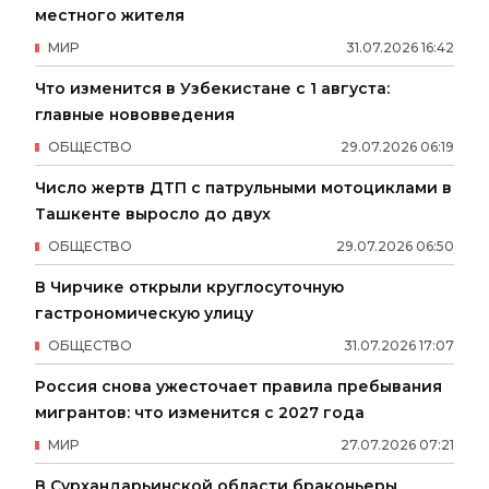
местного жителя
МИР
31
.
07
.
2026
16
:
42
Что изменится в Узбекистане с 1 августа:
главные нововведения
ОБЩЕСТВО
29
.
07
.
2026
06
:
19
Число жертв ДТП с патрульными мотоциклами в
Ташкенте выросло до двух
ОБЩЕСТВО
29
.
07
.
2026
06
:
50
В Чирчике открыли круглосуточную
гастрономическую улицу
ОБЩЕСТВО
31
.
07
.
2026
17
:
07
Россия снова ужесточает правила пребывания
мигрантов: что изменится с 2027 года
МИР
27
.
07
.
2026
07
:
21
В Сурхандарьинской области браконьеры