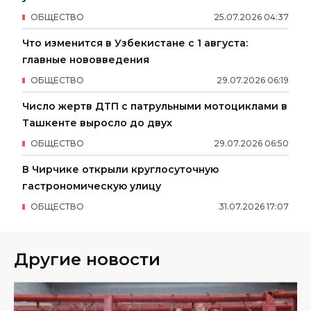
ОБЩЕСТВО
25
.
07
.
2026
04
:
37
Что изменится в Узбекистане с 1 августа:
главные нововведения
ОБЩЕСТВО
29
.
07
.
2026
06
:
19
Число жертв ДТП с патрульными мотоциклами в
Ташкенте выросло до двух
ОБЩЕСТВО
29
.
07
.
2026
06
:
50
В Чирчике открыли круглосуточную
гастрономическую улицу
ОБЩЕСТВО
31
.
07
.
2026
17
:
07
Другие новости