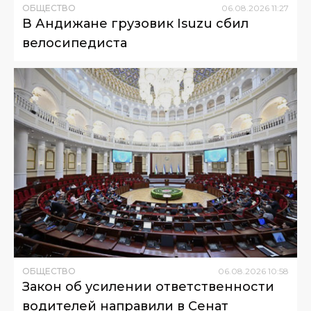
ОБЩЕСТВО
06
.
08
.
2026
11
:
27
В Андижане грузовик Isuzu сбил
велосипедиста
ОБЩЕСТВО
06
.
08
.
2026
10
:
58
Закон об усилении ответственности
водителей направили в Сенат