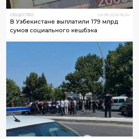
ОБЩЕСТВО
06
.
08
.
2026
16
:
24
В Узбекистане выплатили 179 млрд
сумов социального кешбэка