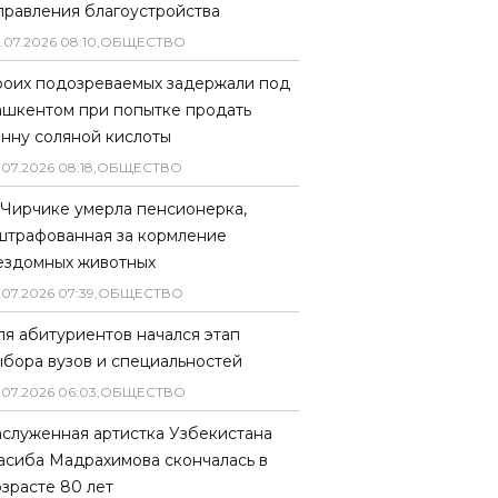
правления благоустройства
.
07
.
2026
08
:
10
,
ОБЩЕСТВО
роих подозреваемых задержали под
ашкентом при попытке продать
онну соляной кислоты
.
07
.
2026
08
:
18
,
ОБЩЕСТВО
 Чирчике умерла пенсионерка,
штрафованная за кормление
ездомных животных
.
07
.
2026
07
:
39
,
ОБЩЕСТВО
ля абитуриентов начался этап
ыбора вузов и специальностей
.
07
.
2026
06
:
03
,
ОБЩЕСТВО
аслуженная артистка Узбекистана
асиба Мадрахимова скончалась в
озрасте 80 лет