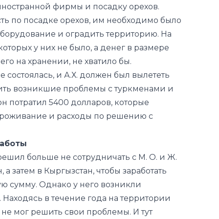
оторых у них не было, а денег в размере
его на хранении, не хватило бы.
е состоялась, и А.Х. должен был вылететь
адить возникшие проблемы с туркменами и
он потратил 5400 долларов, которые
 проживание и расходы по решению с
работы
решил больше не сотрудничать с М. О. и Ж.
н, а затем в Кыргызстан, чтобы заработать
ю сумму. Однако у него возникли
 Находясь в течение года на территории
 не мог решить свои проблемы. И тут
оде дела пошли в гору, и А. Х. пригласили в
уже другого бизнес-проекта. Но не тут-то
и, объяснив, что он находится в розыске.