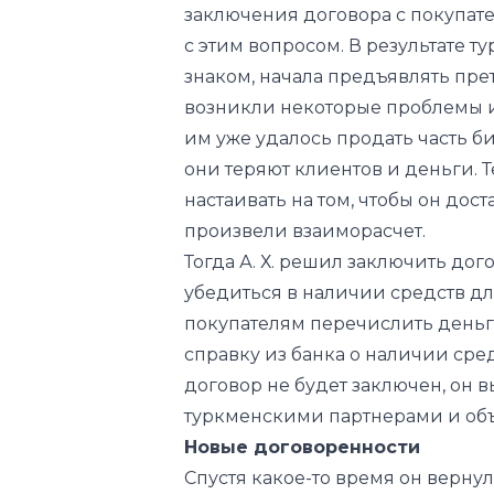
возникли некоторые проблемы и
им уже удалось продать часть б
они теряют клиентов и деньги. Т
настаивать на том, чтобы он дост
произвели взаиморасчет.
Тогда А. Х. решил заключить до
убедиться в наличии средств д
покупателям перечислить деньги
справку из банка о наличии сред
договор не будет заключен, он вы
туркменскими партнерами и об
Новые договоренности
Спустя какое-то время он верну
партнеров, чтобы узнать, будут 
соглашался на такие условия. Тог
долларов в качестве гарантии д