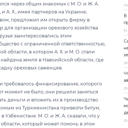
р для организации орехового хозяйства
24
рузья заинтересовались этим
В
бщество с ограниченной ответственностью,
п
области, в котором А. Х. и М. О. стали
31
.
 найдена земля в Навоийской области, где
С
садку ореховых саженцев.
н
з
ти требовалось финансирование, которого
25
а тот момент не было, они решили заняться
Ч
ать деньги и вложить их в производство.
а
омым из Туркменистана привезти битум,
29
Узбекистане. М. О. и Ж. А. сказали, что у
Ч
 области, который может помочь в этом
м
ны согласились заключить договор и
д
ой оплаты. Предприниматель сообщил об
29
рые заверили его, что никаких проблем не