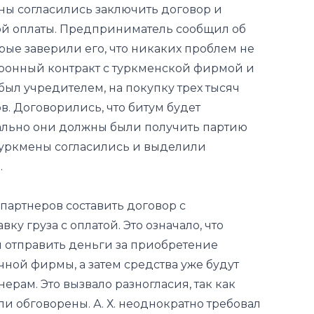
ектронный контракт с туркменской фирмой и
был учредителем, на покупку трех тысяч
ов. Договорились, что битум будет
чально они должны были получить партию
. Туркмены согласились и выделили
.
х партнеров составить договор с
ку груза с оплатой. Это означало, что
 отправить деньги за приобретение
чной фирмы, а затем средства уже будут
рам. Это вызвало разногласия, так как
ли обговорены. А. Х. неоднократно требовал
лями, но его друзья по бизнесу затягивали
уркменская сторона, с которой он был давно
ензии. Он пытался объяснить, что