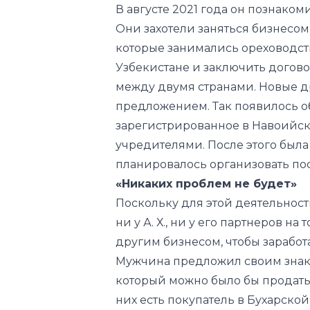
Узбекистане и заключить догово
между двумя странами. Новые д
предложением. Так появилось о
зарегистрированное в Навоийской 
учредителями. После этого была
планировалось организовать по
«Никаких проблем не будет»
Поскольку для этой деятельнос
ни у А. Х., ни у его партнеров н
другим бизнесом, чтобы заработ
Мужчина предложил своим знак
который можно было бы продать в 
них есть покупатель в Бухарской
вопросе. Туркменские бизнесме
предоставить битум после полн
этом своим новым друзьям, кото