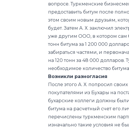
будет. Затем А. Х. заключил эл
уже другим ООО, в котором сам 
тонн битума за 1 200 000 доллар
забираться частями, и первона
на 120 тонн за 48 000 долларов
необходимое количество битума
Возникли разногласия
После этого А. Х. попросил свои
покупателями из Бухары на постав
бухарские коллеги должны были
битума на расчетный счет его ли
перечислены туркменским партне
изначально такие условия не бы
заключения договора с покупате
с этим вопросом. В результате т
знаком, начала предъявлять прет