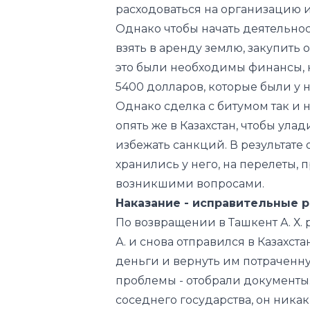
это были необходимы финансы, к
5400 долларов, которые были у н
Однако сделка с битумом так и н
опять же в Казахстан, чтобы ул
избежать санкций. В результате 
хранились у него, на перелеты,
возникшими вопросами.
Наказание - исправительные 
По возвращении в Ташкент А. Х. 
А. и снова отправился в Казахста
деньги и вернуть им потраченну
проблемы - отобрали документы.
соседнего государства, он никак
фортуна все-таки улыбнулась, вр
Россию для воплощения в жизнь 
было, - в аэропорту его задержал