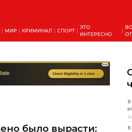
ЭТО
ВО
МИР
КРИМИНАЛ
СПОРТ
ИНТЕРЕСНО
ОТ
ено было вырасти:
В
р
редпринимателя из
25
В