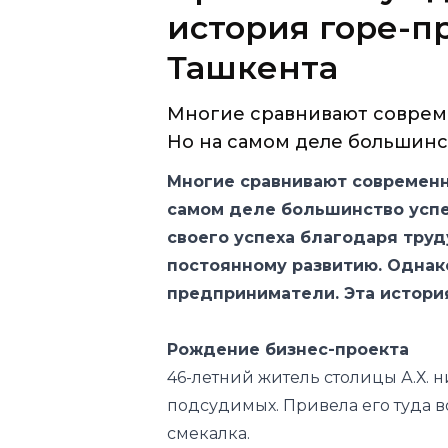
Многие сравнивают соврем
Но на самом деле большинст
Многие сравнивают современн
самом деле большинство усп
своего успеха благодаря труд
постоянному развитию. Однако
предприниматели. Эта история
Рождение бизнес-проекта
46-летний житель столицы А.Х. н
подсудимых. Привела его туда во
смекалка.
В августе 2021 года он познакоми
Они захотели заняться бизнесом, 
которые занимались ореховодст