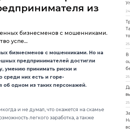
У
енных бизнесменов с мошенниками.
24
во успе...
Т
Т
ых бизнесменов с мошенниками. Но на
т
ешных предпринимателей достигли
25
у, умению принимать риски и
 среди них есть и горе-
В
 об одном из таких персонажей.
о
б
25
икогда и не думал, что окажется на скамье
Д
зможность легкого заработка, а также
в
25
лся через общих знакомых с М. О. и Ж. А.
З
и А. Х., имея партнеров на Украине,
Н
вом, предложил им открыть фирму в
в