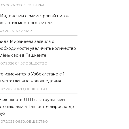
.
07
.
2026
02
:
03
,
КУЛЬТУРА
 Индонезии семиметровый питон
роглотил местного жителя
07
.
2026
16
:
42
,
МИР
аида Мирзиёева заявила о
еобходимости увеличить количество
елёных зон в Ташкенте
.
07
.
2026
04
:
37
,
ОБЩЕСТВО
то изменится в Узбекистане с 1
вгуста: главные нововведения
.
07
.
2026
06
:
19
,
ОБЩЕСТВО
исло жертв ДТП с патрульными
отоциклами в Ташкенте выросло до
вух
.
07
.
2026
06
:
50
,
ОБЩЕСТВО