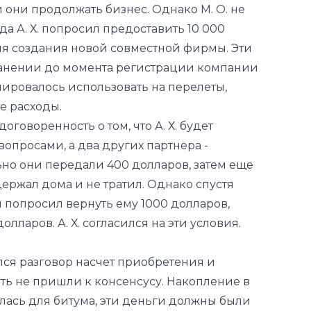
ранении до момента регистрации компании
анировалось использовать на перелеты,
 расходы.
оговоренность о том, что А. Х. будет
опросами, а два других партнера -
но они передали 400 долларов, затем еще
 держал дома и не тратил. Однако спустя
и попросил вернуть ему 1000 долларов,
долларов. А. Х. согласился на эти условия.
лся разговор насчет приобретения и
ять не пришли к консенсусу. Накопление в
лась для битума, эти деньги должны были
иностранной фирмы и посадку орехов.
ть по посадке орехов, им необходимо было
 оборудование и оградить территорию. На