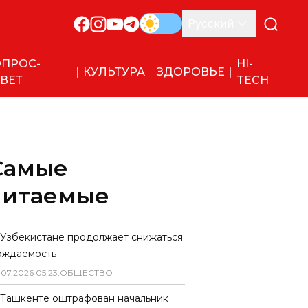
Русский
ПРОС-
HI-
КУЛЬТУРА
ЗДОРОВЬЕ
ВЕТ
TECH
Самые
читаемые
 Узбекистане продолжает снижаться
ождаемость
.
07
.
2026
05
:
23
,
ОБЩЕСТВО
 Ташкенте оштрафован начальник