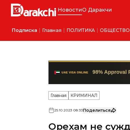
Новости
О Даракчи
Подписка
Главная
ПОЛИТИКА
ОБЩЕСТВО
Главная
КРИМИНАЛ
Поделиться
25
.
10
.
2023
08
:
33
Орехам не сужд
история горе-п
Ташкента