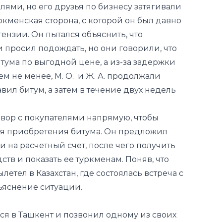
 просил подождать, но они говорили, что
итума по выгодной цене, а из-за задержки
ем не менее, М. О. и Ж. А. продолжали
авил битум, а затем в течение двух недель
говор с покупателями напрямую, чтобы
ля приобретения битума. Он предложил
 на расчетный счет, после чего получить
ств и показать ее туркменам. Поняв, что
летел в Казахстан, где состоялась встреча с
ъяснение ситуации.
лся в Ташкент и позвонил одному из своих
ли они продолжать бизнес. Однако М. О. не
да А. Х. попросил предоставить 10 000
ля создания новой совместной фирмы. Эти