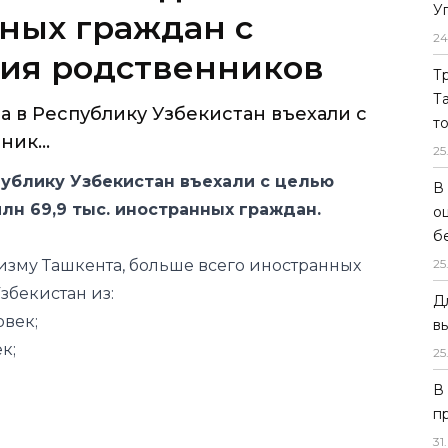
У
да в Республику Узбекистан въехали с
24
ик...
Т
Т
публику Узбекистан въехали с целью
т
н 69,9 тыс. иностранных граждан.
25
изму Ташкента, больше всего иностранных
В
Узбекистан из:
о
б
овек;
25
к;
Д
в
25
к;
В
;
п
31
.