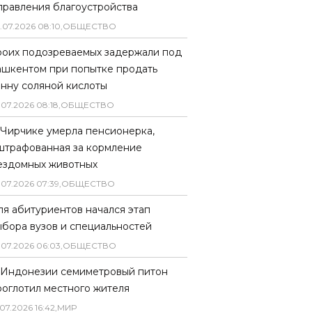
правления благоустройства
.
07
.
2026
08
:
10
,
ОБЩЕСТВО
роих подозреваемых задержали под
ашкентом при попытке продать
онну соляной кислоты
.
07
.
2026
08
:
18
,
ОБЩЕСТВО
 Чирчике умерла пенсионерка,
штрафованная за кормление
ездомных животных
.
07
.
2026
07
:
39
,
ОБЩЕСТВО
ля абитуриентов начался этап
ыбора вузов и специальностей
.
07
.
2026
06
:
03
,
ОБЩЕСТВО
 Индонезии семиметровый питон
роглотил местного жителя
07
.
2026
16
:
42
,
МИР