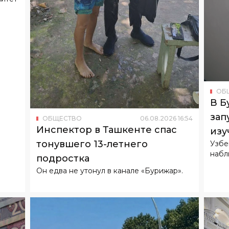
ОБ
В Б
зап
ОБЩЕСТВО
06
.
08
.
2026
16
:
54
Инспектор в Ташкенте спас
изу
тонувшего 13-летнего
Узбе
набл
подростка
Он едва не утонул в канале «Бурижар».