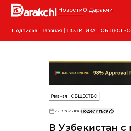
Новости
О Даракчи
Подписка
Главная
ПОЛИТИКА
ОБЩЕСТВО
Главная
ОБЩЕСТВО
Поделиться
25
.
10
.
2023
11
:
10
В Узбекистан с
4 млн иностран
целью посещен