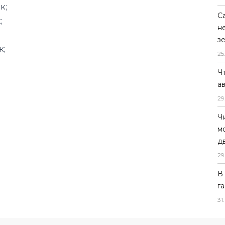
к;
С
н
з
25
Ч
а
29
Ч
м
д
29
В
г
31
.