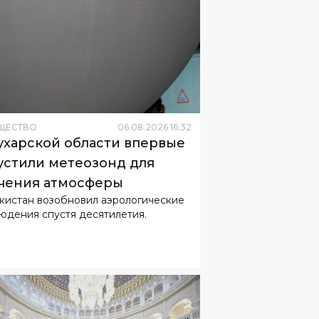
ЩЕСТВО
06
.
08
.
2026
16
:
32
ухарской области впервые
устили метеозонд для
чения атмосферы
кистан возобновил аэрологические
юдения спустя десятилетия.