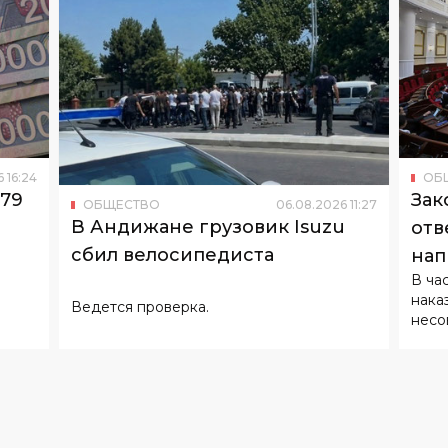
6
16
:
24
ОБ
179
Зак
ОБЩЕСТВО
06
.
08
.
2026
11
:
27
В Андижане грузовик Isuzu
отв
сбил велосипедиста
нап
В ча
нака
Ведется проверка.
несо