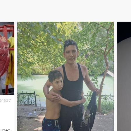
6
16
:
57
митет