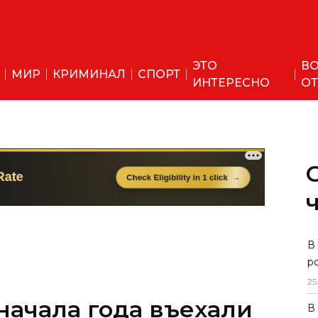
ЭТО
ВО
МИР
КРИМИНАЛ
СПОРТ
ИНТЕРЕСНО
ОТ
 начала года въехали
В
р
ных граждан с
25
ия родственников
В