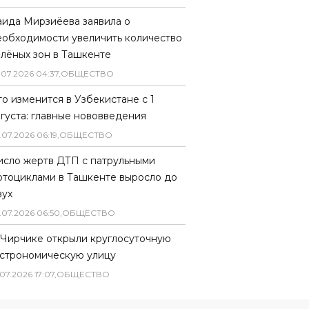
аида Мирзиёева заявила о
еобходимости увеличить количество
елёных зон в Ташкенте
.
07
.
2026
04
:
37
,
ОБЩЕСТВО
то изменится в Узбекистане с 1
вгуста: главные нововведения
.
07
.
2026
06
:
19
,
ОБЩЕСТВО
исло жертв ДТП с патрульными
отоциклами в Ташкенте выросло до
вух
.
07
.
2026
06
:
50
,
ОБЩЕСТВО
 Чирчике открыли круглосуточную
астрономическую улицу
07
.
2026
17
:
07
,
ОБЩЕСТВО