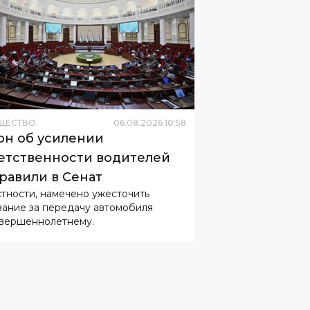
ЩЕСТВО
06
.
08
.
2026
10
:
58
он об усилении
етственности водителей
равили в Сенат
стности, намечено ужесточить
зание за передачу автомобиля
вершеннолетнему.