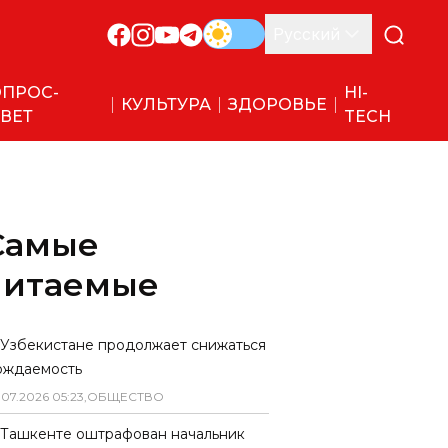
Русский
ПРОС-
HI-
КУЛЬТУРА
ЗДОРОВЬЕ
ВЕТ
TECH
Самые
читаемые
 Узбекистане продолжает снижаться
ождаемость
.
07
.
2026
05
:
23
,
ОБЩЕСТВО
 Ташкенте оштрафован начальник