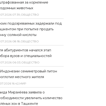
штрафованная за кормление
ездомных животных
.
07
.
2026
07
:
39
,
ОБЩЕСТВО
роих подозреваемых задержали под
ашкентом при попытке продать
онну соляной кислоты
.
07
.
2026
08
:
18
,
ОБЩЕСТВО
ля абитуриентов начался этап
ыбора вузов и специальностей
.
07
.
2026
06
:
03
,
ОБЩЕСТВО
 Индонезии семиметровый питон
роглотил местного жителя
07
.
2026
16
:
42
,
МИР
аида Мирзиёева заявила о
еобходимости увеличить количество
елёных зон в Ташкенте