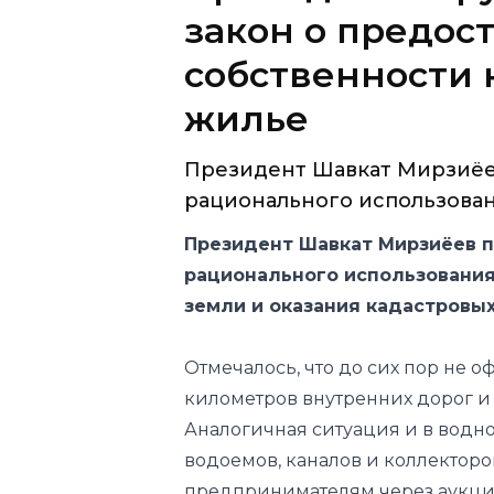
жилье
Президент Шавкат Мирзиёе
рационального использовани
Президент Шавкат Мирзиёев п
рационального использования
земли и оказания кадастровых
Отмечалось, что до сих пор не о
километров внутренних дорог и
Аналогичная ситуация и в водно
водоемов, каналов и коллекторо
предпринимателям через аукцио
земель водного фонда только 38
документы. В связи с этим дано