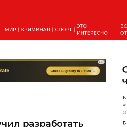
ЭТО
ВО
МИР
КРИМИНАЛ
СПОРТ
ИНТЕРЕСНО
ОТ
чил разработать
В
р
тавлении права
25
 на неоформленное
В