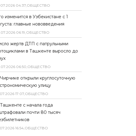
.
07
.
2026
04
:
37
,
ОБЩЕСТВО
то изменится в Узбекистане с 1
вгуста: главные нововведения
.
07
.
2026
06
:
19
,
ОБЩЕСТВО
исло жертв ДТП с патрульными
отоциклами в Ташкенте выросло до
вух
.
07
.
2026
06
:
50
,
ОБЩЕСТВО
 Чирчике открыли круглосуточную
астрономическую улицу
07
.
2026
17
:
07
,
ОБЩЕСТВО
 Ташкенте с начала года
штрафовали почти 80 тысяч
езбилетников
07
.
2026
16
:
54
,
ОБЩЕСТВО