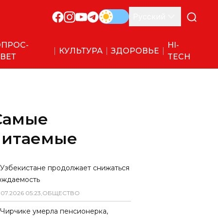
Русский
ПРОС-
HI-
КУЛЬТУРА
ЗДОРОВЬЕ
ВЕТ
TECH
Самые
читаемые
 Узбекистане продолжает снижаться
ождаемость
.
07
.
2026
05
:
23
,
ОБЩЕСТВО
 Чирчике умерла пенсионерка,