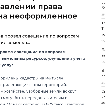
о
б
25
в провел совещание по вопросам
я земельн...
Т
Т
ровел совещание по вопросам
т
 земельных ресурсов, улучшения учета
25
 услуг.
Д
в
формлены кадастры на 146 тысяч
25
 прилегающих к ним территорий.
В
м хозяйстве. Свободные земли вокруг
п
в могут быть переданы жителям и
31
.
н. Однако сегодня из 827 тысяч гектаров
С
0 тысяч гектаров имеют кадастровые
н
 поручение завершить составление
з