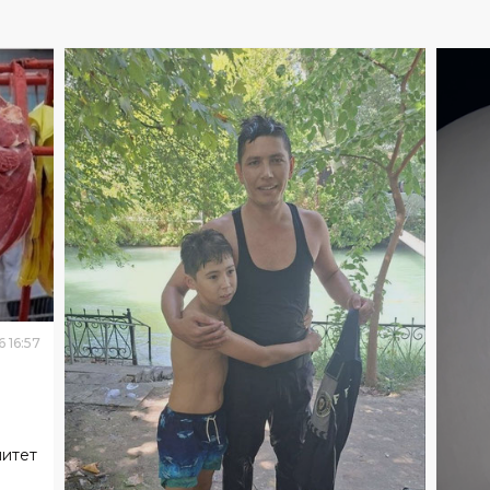
6
16
:
57
митет