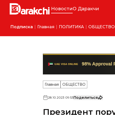
Новости
О Даракчи
Подписка
Главная
ПОЛИТИКА
ОБЩЕСТВО
Главная
ОБЩЕСТВО
Поделиться
28
.
10
.
2023
09
:
53
Президент пору
закон о предос
собственности