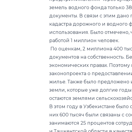
кадастра дорожного и водного ф
использования. Было отмечено, 
работой 1 миллион человек.
По оценкам, 2 миллиона 400 ты
документов на собственность. Б
экономических правах. Поэтому п
законопроекта о предоставлени
жилье. Также было предложено и
земли, которые уже долгие годы
остаются землями сельскохозяй
В этом году в Узбекистане было 
них 600 тысяч были связаны с с
занимаются 25 процентов сотруд
и Ташкентской области в качест
частного кадастрового инженера
кадастровых инженеров. По ито