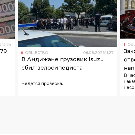
6
16
:
24
ОБ
179
Зак
ОБЩЕСТВО
06
.
08
.
2026
11
:
27
В Андижане грузовик Isuzu
отв
сбил велосипедиста
нап
В ча
нака
Ведется проверка.
несо