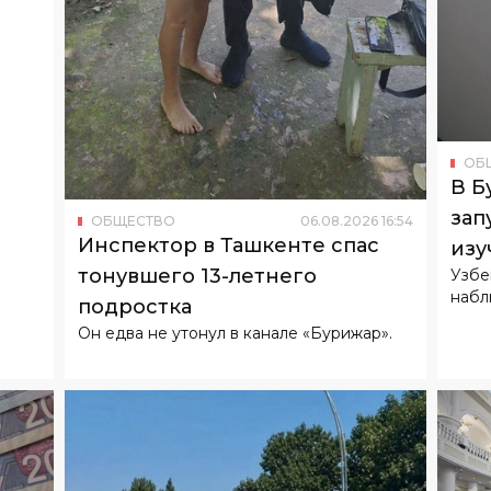
ОБ
В Б
зап
ОБЩЕСТВО
06
.
08
.
2026
16
:
54
Инспектор в Ташкенте спас
изу
тонувшего 13-летнего
Узбе
набл
подростка
Он едва не утонул в канале «Бурижар».