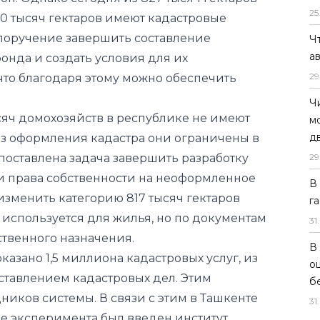
онда и создать условия для их
25
что благодаря этому можно обеспечить
Ч
а
сяч домохозяйств в республике не имеют
29
ез оформления кадастра они ограничены в
оставлена ​​задача завершить разработку
Ч
и права собственности на неоформленное
м
д
зменить категорию 817 тысяч гектаров
29
 используется для жилья, но по документам
ственного назначения.
В
оказано 1,5 миллиона кадастровых услуг, из
г
оставлением кадастровых дел. Этим
31
.
ников системы. В связи с этим в Ташкенте
В
ве эксперимента был введен институт
о
, организована деятельность 165 частных
б
гам эксперимента планируется привлечь в
31
.