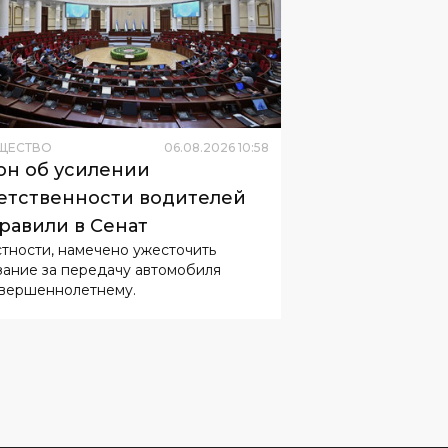
ЩЕСТВО
06
.
08
.
2026
10
:
58
он об усилении
етственности водителей
равили в Сенат
стности, намечено ужесточить
зание за передачу автомобиля
вершеннолетнему.