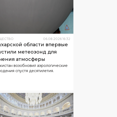
ЩЕСТВО
06
.
08
.
2026
16
:
32
ухарской области впервые
устили метеозонд для
чения атмосферы
кистан возобновил аэрологические
юдения спустя десятилетия.