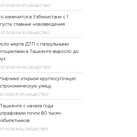
.
07
.
2026
04
:
37
,
ОБЩЕСТВО
то изменится в Узбекистане с 1
вгуста: главные нововведения
.
07
.
2026
06
:
19
,
ОБЩЕСТВО
исло жертв ДТП с патрульными
отоциклами в Ташкенте выросло до
вух
.
07
.
2026
06
:
50
,
ОБЩЕСТВО
 Чирчике открыли круглосуточную
астрономическую улицу
07
.
2026
17
:
07
,
ОБЩЕСТВО
 Ташкенте с начала года
штрафовали почти 80 тысяч
езбилетников
07
.
2026
16
:
54
,
ОБЩЕСТВО