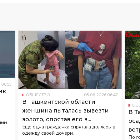
6
06
:
55
ик
ОБЩЕСТВО
05
.
08
.
2026
06
:
47
о
В Ташкентской области
ОБ
женщина пыталась вывезти
В Т
золото, спрятав его в
оса
ный
Еще одна гражданка спрятала доллары в
подгузнике ребенка
вет
одежду своей дочери.
По г