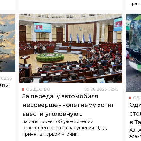
крат
02
:
56
ели
ОБЩЕСТВО
05
.
08
.
2026
02
:
45
За передачу автомобиля
ОБ
Оди
несовершеннолетнему хотят
сто
ввести уголовную
Законопроект об ужесточении
в Т
ответственность
ответственности за нарушения ПДД
Авто
принят в первом чтении.
элек