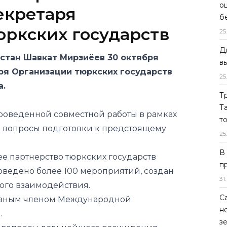
о
екретаря
б
ркских государств
25
Д
стан Шавкат Мирзиёев 30 октября
в
ря Организации тюркских государств
25
а.
Т
Т
роведенной совместной работы в рамках
т
и вопросы подготовки к предстоящему
25
В
е партнерство тюркских государств
п
ведено более 100 мероприятий, создан
31
.
ого взаимодействия.
С
равным членом Международной
н
.
з