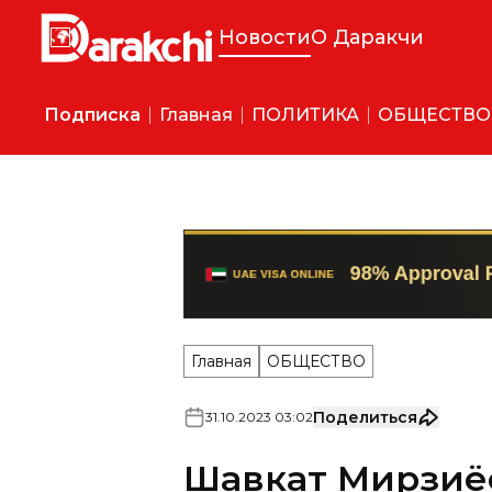
Новости
О Даракчи
Подписка
Главная
ПОЛИТИКА
ОБЩЕСТВО
Главная
ОБЩЕСТВО
Поделиться
31
.
10
.
2023
03
:
02
Шавкат Мирзиё