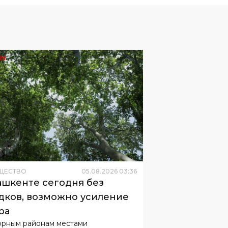
ЩЕСТВО
05
.
08
.
2026
03
:
36
ашкенте сегодня без
дков, возможно усиление
ра
орным районам местами