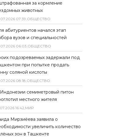
штрафованная за кормление
ездомных животных
.
07
.
2026
07
:
39
,
ОБЩЕСТВО
ля абитуриентов начался этап
ыбора вузов и специальностей
.
07
.
2026
06
:
03
,
ОБЩЕСТВО
роих подозреваемых задержали под
ашкентом при попытке продать
онну соляной кислоты
.
07
.
2026
08
:
18
,
ОБЩЕСТВО
 Индонезии семиметровый питон
роглотил местного жителя
07
.
2026
16
:
42
,
МИР
аида Мирзиёева заявила о
еобходимости увеличить количество
елёных зон в Ташкенте