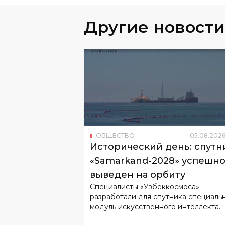
Другие новости
ОБЩЕСТВО
05
.
08
.
202
Исторический день: спутн
«Samarkand-2028» успешн
выведен на орбиту
Специалисты «Узбеккосмоса»
разработали для спутника специаль
модуль искусственного интеллекта.