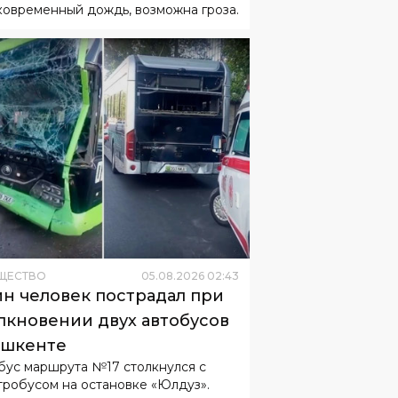
ковременный дождь, возможна гроза.
ЩЕСТВО
05
.
08
.
2026
02
:
43
н человек пострадал при
лкновении двух автобусов
ашкенте
бус маршрута №17 столкнулся с
тробусом на остановке «Юлдуз».