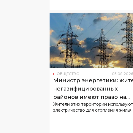
ОБЩЕСТВО
05
.
08
.
2026
Министр энергетики: жит
негазифицированных
районов имеют право на
Жители этих территорий используют
льготный тариф
электричество для отопления жилья.