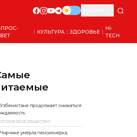
Русский
ПРОС-
HI-
КУЛЬТУРА
ЗДОРОВЬЕ
ВЕТ
TECH
Самые
читаемые
 Узбекистане продолжает снижаться
ождаемость
.
07
.
2026
05
:
23
,
ОБЩЕСТВО
 Чирчике умерла пенсионерка,