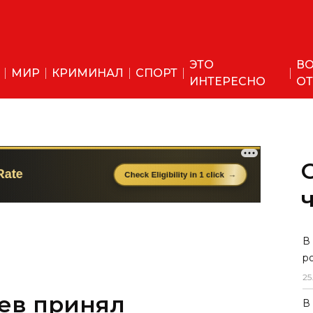
ЭТО
ВО
МИР
КРИМИНАЛ
СПОРТ
ИНТЕРЕСНО
ОТ
В
р
25
ев принял
В