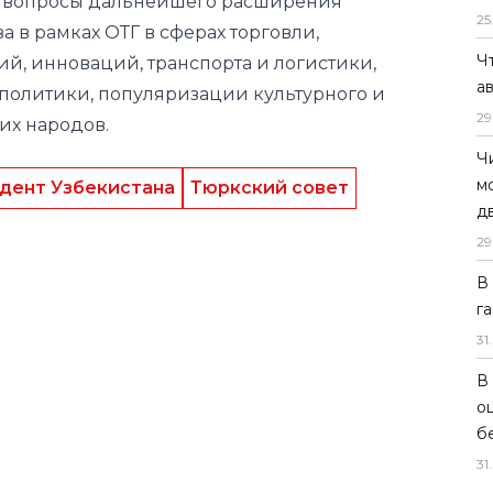
ы вопросы дальнейшего расширения
25
 в рамках ОТГ в сферах торговли,
Ч
й, инноваций, транспорта и логистики,
а
 политики, популяризации культурного и
29
их народов.
Ч
м
дент Узбекистана
Тюркский совет
д
29
В
г
31
.
В
о
б
31
.