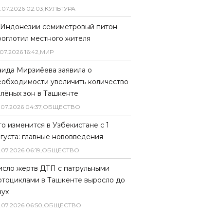
.
07
.
2026
02
:
03
,
КУЛЬТУРА
 Индонезии семиметровый питон
роглотил местного жителя
07
.
2026
16
:
42
,
МИР
аида Мирзиёева заявила о
еобходимости увеличить количество
елёных зон в Ташкенте
.
07
.
2026
04
:
37
,
ОБЩЕСТВО
то изменится в Узбекистане с 1
вгуста: главные нововведения
.
07
.
2026
06
:
19
,
ОБЩЕСТВО
исло жертв ДТП с патрульными
отоциклами в Ташкенте выросло до
вух
.
07
.
2026
06
:
50
,
ОБЩЕСТВО