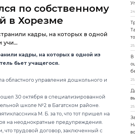
У
ился по собственному
24
й в Хорезме
Т
Т
странили кадры, на которых в одной
т
учи...
25
анили кадры, на которых в одной из
В
тель бьет учащегося.
о
б
па областного управления дошкольного и
25
Д
зошел 30 октября в специализированной
в
ельной школе №2 в Багатском районе.
25
ятиклассника М. Б. за то, что тот пришел на
З
тря на неоднократные предупреждения.
Н
, что трудовой договор, заключенный с
в