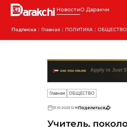
Новости
О Даракчи
Подписка
Главная
ПОЛИТИКА
ОБЩЕСТВО
Главная
ОБЩЕСТВО
Поделиться
31
.
10
.
2023
12
:
18
Учитель, поко