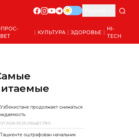
Русский
ПРОС-
HI-
КУЛЬТУРА
ЗДОРОВЬЕ
ВЕТ
TECH
Самые
читаемые
 Узбекистане продолжает снижаться
ождаемость
.
07
.
2026
05
:
23
,
ОБЩЕСТВО
 Ташкенте оштрафован начальник