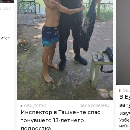
6
16
:
57
митет
ОБ
В Б
зап
ОБЩЕСТВО
06
.
08
.
2026
16
:
54
Инспектор в Ташкенте спас
изу
тонувшего 13-летнего
Узбе
набл
подростка