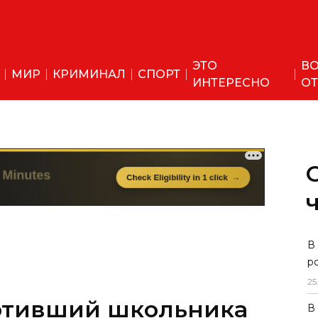
ЭТО
ВО
МИР
КРИМИНАЛ
СПОРТ
ИНТЕРЕСНО
ОТ
В
р
25
лотивший школьника
В