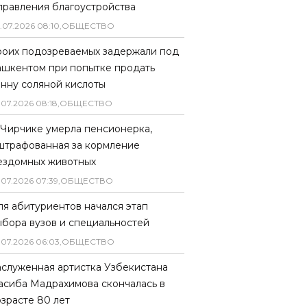
правления благоустройства
.
07
.
2026
08
:
10
,
ОБЩЕСТВО
роих подозреваемых задержали под
ашкентом при попытке продать
онну соляной кислоты
.
07
.
2026
08
:
18
,
ОБЩЕСТВО
 Чирчике умерла пенсионерка,
штрафованная за кормление
ездомных животных
.
07
.
2026
07
:
39
,
ОБЩЕСТВО
ля абитуриентов начался этап
ыбора вузов и специальностей
.
07
.
2026
06
:
03
,
ОБЩЕСТВО
аслуженная артистка Узбекистана
асиба Мадрахимова скончалась в
озрасте 80 лет