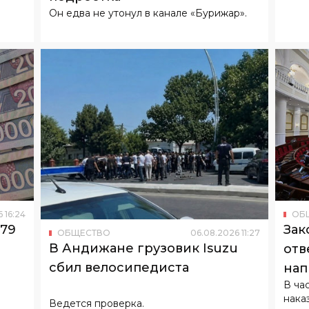
Он едва не утонул в канале «Бурижар».
6
16
:
24
ОБ
179
Зак
ОБЩЕСТВО
06
.
08
.
2026
11
:
27
В Андижане грузовик Isuzu
отв
сбил велосипедиста
нап
В ча
нака
Ведется проверка.