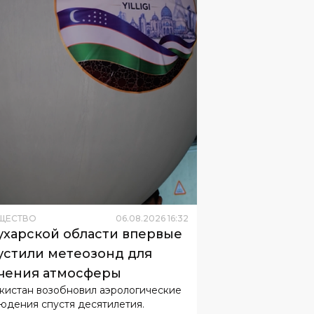
ЩЕСТВО
06
.
08
.
2026
16
:
32
ухарской области впервые
устили метеозонд для
чения атмосферы
кистан возобновил аэрологические
юдения спустя десятилетия.