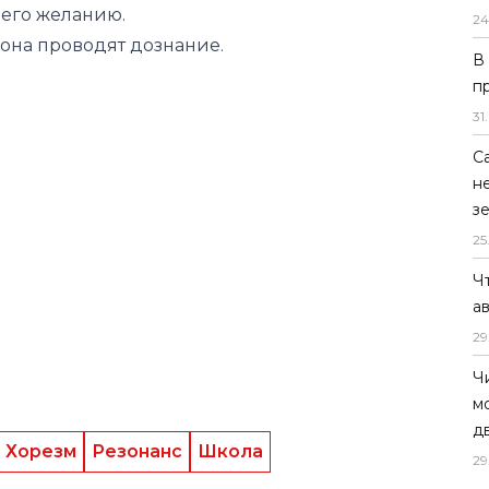
 его желанию.
24
она проводят дознание.
В
п
31
.
С
н
з
25
Ч
а
29
Ч
м
д
Хорезм
Резонанс
Школа
29