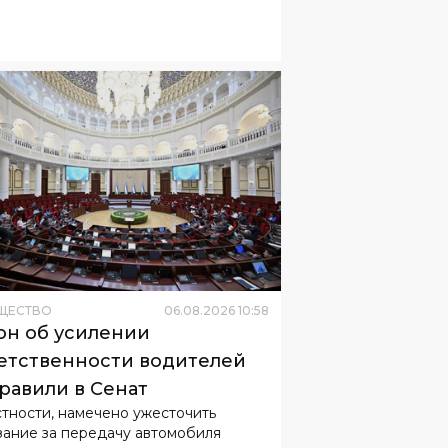
ЩЕСТВО
06
.
08
.
2026
10
:
58
он об усилении
етственности водителей
равили в Сенат
стности, намечено ужесточить
зание за передачу автомобиля