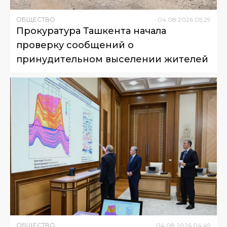
ОБЩЕСТВО
04
.
08
.
2026
05
:
29
Прокуратура Ташкента начала
проверку сообщений о
принудительном выселении жителей
ОБЩЕСТВО
04
.
08
.
2026
04
:
49