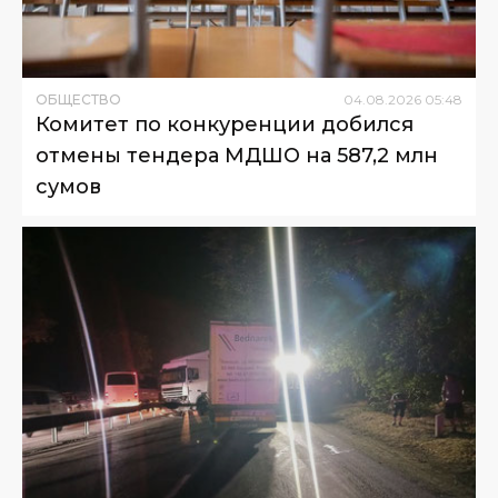
ОБЩЕСТВО
04
.
08
.
2026
05
:
48
Комитет по конкуренции добился
отмены тендера МДШО на 587,2 млн
сумов