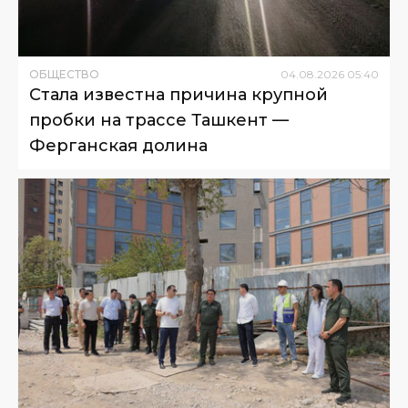
ОБЩЕСТВО
04
.
08
.
2026
05
:
40
Стала известна причина крупной
пробки на трассе Ташкент —
Ферганская долина