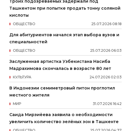
Троих подозреваемых задержали под
Ташкентом при попытке продать тонну соляной
кислоты
ОБЩЕСТВО
25
.
07
.
2026
08
:
18
Для абитуриентов начался этап выбора вузов и
специальностей
ОБЩЕСТВО
25
.
07
.
2026
06
:
03
Заслуженная артистка Узбекистана Насиба
Мадрахимова скончалась в возрасте 80 лет
КУЛЬТУРА
24
.
07
.
2026
02
:
03
В Индонезии семиметровый питон проглотил
местного жителя
МИР
31
.
07
.
2026
16
:
42
Саида Мирзиёева заявила о необходимости
увеличить количество зелёных зон в Ташкенте
ОБЩЕСТВО
25
.
07
.
2026
04
:
37