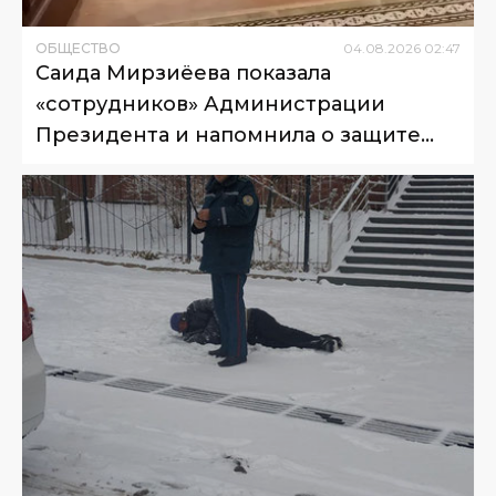
ОБЩЕСТВО
04
.
08
.
2026
02
:
47
Саида Мирзиёева показала
«сотрудников» Администрации
Президента и напомнила о защите
животных