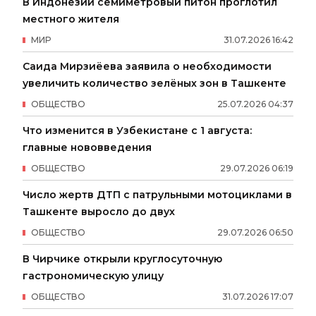
В Индонезии семиметровый питон проглотил
местного жителя
МИР
31
.
07
.
2026
16
:
42
Саида Мирзиёева заявила о необходимости
увеличить количество зелёных зон в Ташкенте
ОБЩЕСТВО
25
.
07
.
2026
04
:
37
Что изменится в Узбекистане с 1 августа:
главные нововведения
ОБЩЕСТВО
29
.
07
.
2026
06
:
19
Число жертв ДТП с патрульными мотоциклами в
Ташкенте выросло до двух
ОБЩЕСТВО
29
.
07
.
2026
06
:
50
В Чирчике открыли круглосуточную
гастрономическую улицу
ОБЩЕСТВО
31
.
07
.
2026
17
:
07