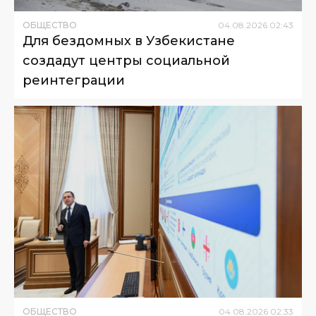
ОБЩЕСТВО
04
.
08
.
2026
02
:
43
Для бездомных в Узбекистане
создадут центры социальной
реинтеграции
ОБЩЕСТВО
04
.
08
.
2026
02
:
33