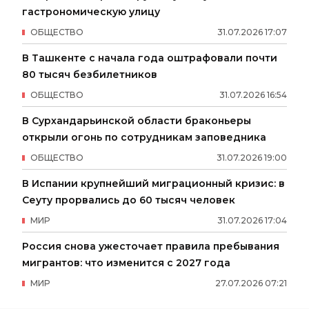
гастрономическую улицу
ОБЩЕСТВО
31
.
07
.
2026
17
:
07
В Ташкенте с начала года оштрафовали почти
80 тысяч безбилетников
ОБЩЕСТВО
31
.
07
.
2026
16
:
54
В Сурхандарьинской области браконьеры
открыли огонь по сотрудникам заповедника
ОБЩЕСТВО
31
.
07
.
2026
19
:
00
В Испании крупнейший миграционный кризис: в
Сеуту прорвались до 60 тысяч человек
МИР
31
.
07
.
2026
17
:
04
Россия снова ужесточает правила пребывания
мигрантов: что изменится с 2027 года
МИР
27
.
07
.
2026
07
:
21