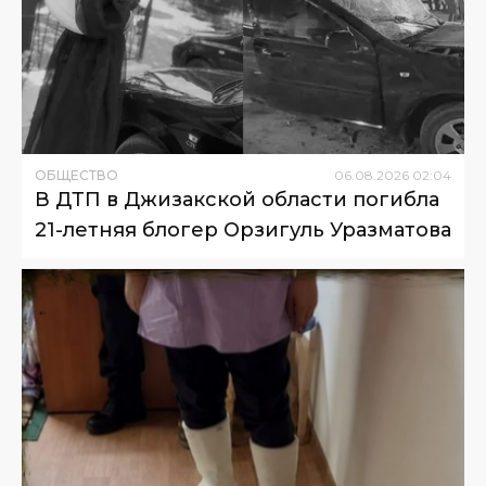
ОБЩЕСТВО
06
.
08
.
2026
02
:
04
В ДТП в Джизакской области погибла
21-летняя блогер Орзигуль Уразматова