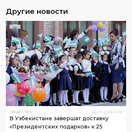
Другие новости
ОБЩЕСТВО
06
.
08
.
2026
02
:
53
В Узбекистане завершат доставку
«Президентских подарков» к 25