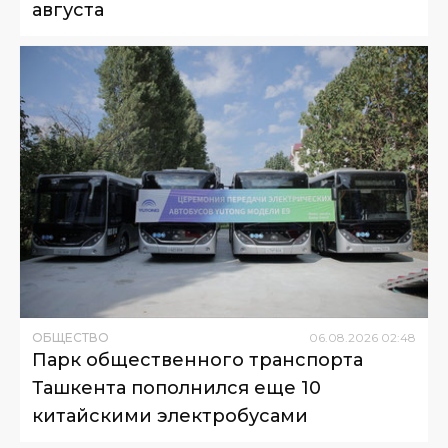
августа
ОБЩЕСТВО
06
.
08
.
2026
02
:
48
Парк общественного транспорта
Ташкента пополнился еще 10
китайскими электробусами