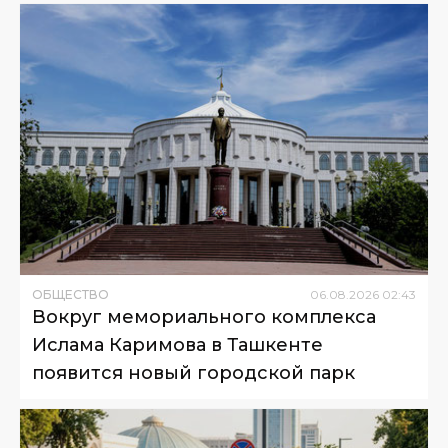
ОБЩЕСТВО
06
.
08
.
2026
02
:
43
Вокруг мемориального комплекса
Ислама Каримова в Ташкенте
появится новый городской парк