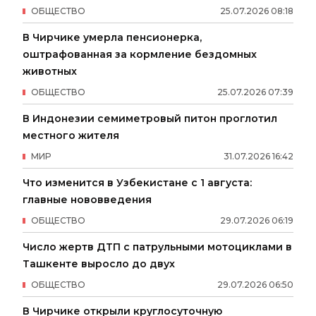
ОБЩЕСТВО
25
.
07
.
2026
08
:
18
В Чирчике умерла пенсионерка,
оштрафованная за кормление бездомных
животных
ОБЩЕСТВО
25
.
07
.
2026
07
:
39
В Индонезии семиметровый питон проглотил
местного жителя
МИР
31
.
07
.
2026
16
:
42
Что изменится в Узбекистане с 1 августа:
главные нововведения
ОБЩЕСТВО
29
.
07
.
2026
06
:
19
Число жертв ДТП с патрульными мотоциклами в
Ташкенте выросло до двух
ОБЩЕСТВО
29
.
07
.
2026
06
:
50
В Чирчике открыли круглосуточную