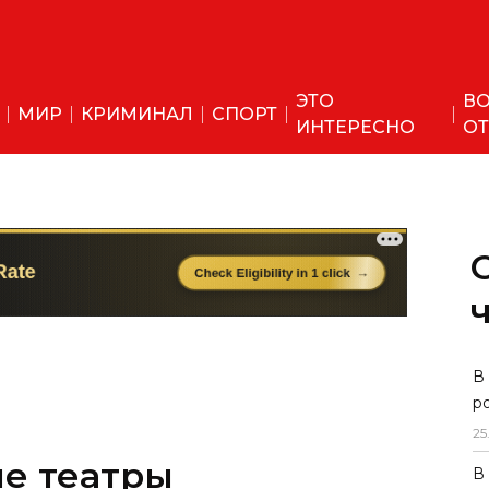
ЭТО
ВО
МИР
КРИМИНАЛ
СПОРТ
ИНТЕРЕСНО
ОТ
В
р
25
е театры
В