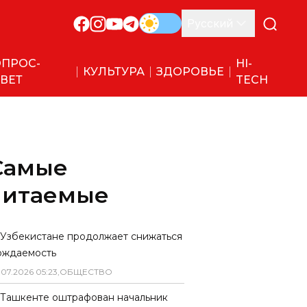
Русский
ПРОС-
HI-
КУЛЬТУРА
ЗДОРОВЬЕ
ВЕТ
TECH
Самые
читаемые
 Узбекистане продолжает снижаться
ождаемость
.
07
.
2026
05
:
23
,
ОБЩЕСТВО
 Ташкенте оштрафован начальник