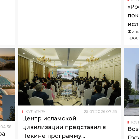
«Ро
пок
исл
Филь
Узб
прое
КУЛЬТУРА
25
.
07
.
2026
07
:
35
Центр исламской
КУЛ
цивилизации представил в
04
:
38
Воз
ра
Пекине программу
Гос