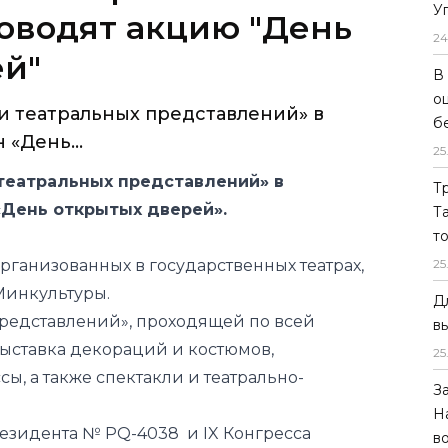
У
оводят акцию "День
24
ей"
В
о
ли театральных представлений» в
б
«День...
25
 театральных представлений» в
Т
«День открытых дверей».
Т
т
ганизованных в государственных театрах,
25
 Минкультуры.
Д
представлений», проходящей по всей
в
 выставка декораций и костюмов,
25
сы, а также спектакли и театрально-
З
Н
зидента № PQ-4038 и IX Конгресса
в