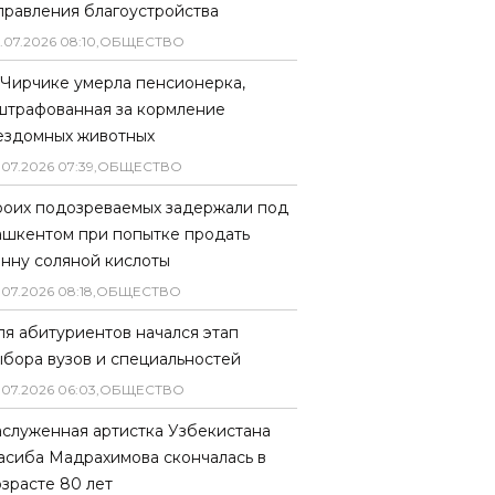
правления благоустройства
.
07
.
2026
08
:
10
,
ОБЩЕСТВО
 Чирчике умерла пенсионерка,
штрафованная за кормление
ездомных животных
.
07
.
2026
07
:
39
,
ОБЩЕСТВО
роих подозреваемых задержали под
ашкентом при попытке продать
онну соляной кислоты
.
07
.
2026
08
:
18
,
ОБЩЕСТВО
ля абитуриентов начался этап
ыбора вузов и специальностей
.
07
.
2026
06
:
03
,
ОБЩЕСТВО
аслуженная артистка Узбекистана
асиба Мадрахимова скончалась в
озрасте 80 лет