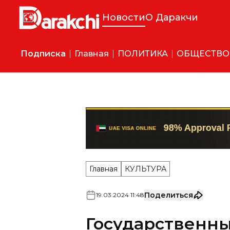
Новости
О Даракчи
Подписка
Главная
ПОЛИТИКА
ОБЩЕСТВО
Главная
КУЛЬТУРА
Поделиться
19
.
03
.
2024
11
:
48
Государственны