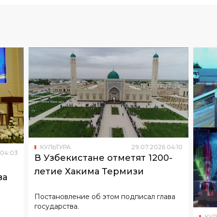
КУЛЬТУРА
29
.
07
.
2026
04
:
10
04
:
03
В Узбекистане отметят 1200-
летие Хакима Термизи
ва
Постановление об этом подписал глава
государства.
КУЛ