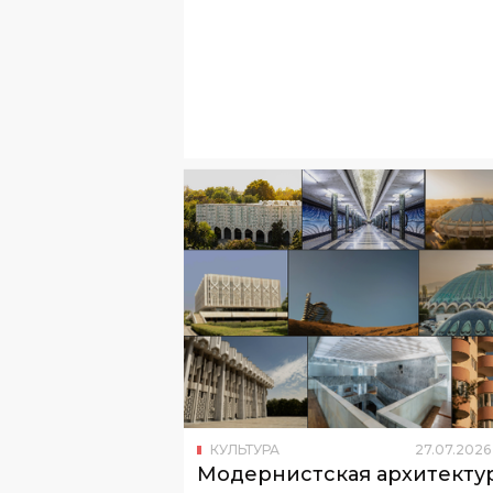
КУЛЬТУРА
27
.
07
.
2026
Модернистская архитекту