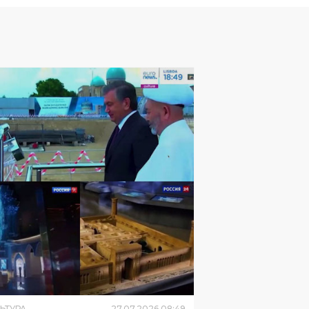
ЬТУРА
27
.
07
.
2026
08
:
49