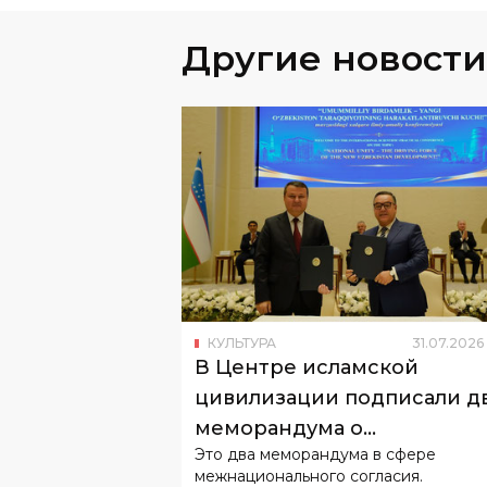
Другие новости
КУЛЬТУРА
31
.
07
.
2026
В Центре исламской
цивилизации подписали д
меморандума о
Это два меморандума в сфере
сотрудничестве
межнационального согласия.