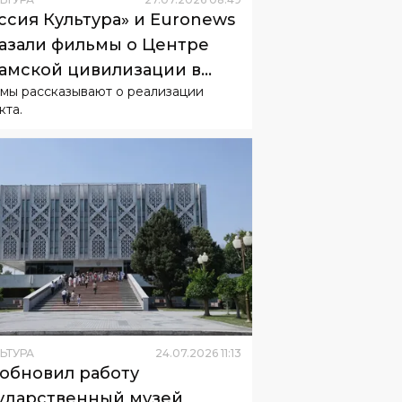
ссия Культура» и Euronews
азали фильмы о Центре
амской цивилизации в
мы рассказывают о реализации
екистане
кта.
ЬТУРА
24
.
07
.
2026
11
:
13
обновил работу
ударственный музей