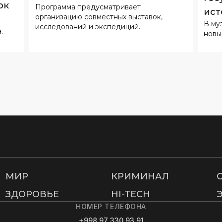
ок
Программа предусматривает
сотрудничества с музеями
ист
организацию совместных выставок,
Китая
В му
исследований и экспедиций.
.
новы
МИР
КРИМИНАЛ
ЗДОРОВЬЕ
HI-TECH
НОМЕР ТЕЛЕФОНА
+998 97 330 93 91