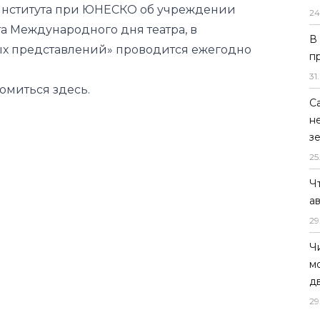
института при ЮНЕСКО об учреждении
24
а Международного дня театра, в
В
ых представлений» проводится ежегодно
п
31
.
комиться
здесь
.
С
н
з
25
Ч
а
29
Ч
м
д
29