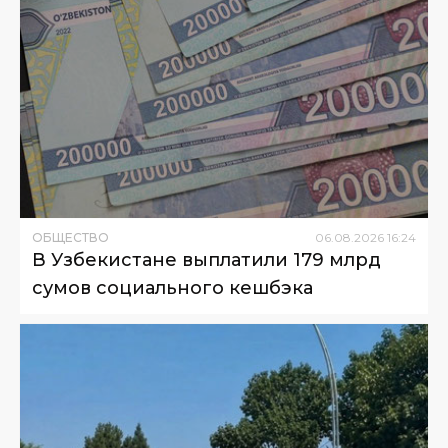
ОБЩЕСТВО
06
.
08
.
2026
16
:
24
В Узбекистане выплатили 179 млрд
сумов социального кешбэка