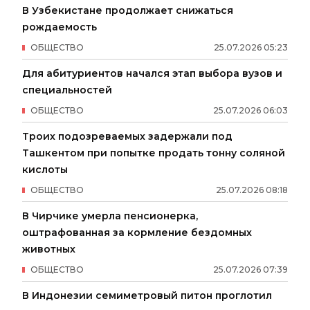
В Узбекистане продолжает снижаться
рождаемость
ОБЩЕСТВО
25
.
07
.
2026
05
:
23
Для абитуриентов начался этап выбора вузов и
специальностей
ОБЩЕСТВО
25
.
07
.
2026
06
:
03
Троих подозреваемых задержали под
Ташкентом при попытке продать тонну соляной
кислоты
ОБЩЕСТВО
25
.
07
.
2026
08
:
18
В Чирчике умерла пенсионерка,
оштрафованная за кормление бездомных
животных
ОБЩЕСТВО
25
.
07
.
2026
07
:
39
В Индонезии семиметровый питон проглотил