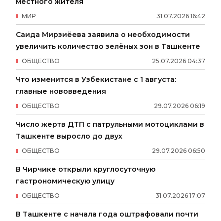
местного жителя
МИР
31
.
07
.
2026
16
:
42
Саида Мирзиёева заявила о необходимости
увеличить количество зелёных зон в Ташкенте
ОБЩЕСТВО
25
.
07
.
2026
04
:
37
Что изменится в Узбекистане с 1 августа:
главные нововведения
ОБЩЕСТВО
29
.
07
.
2026
06
:
19
Число жертв ДТП с патрульными мотоциклами в
Ташкенте выросло до двух
ОБЩЕСТВО
29
.
07
.
2026
06
:
50
В Чирчике открыли круглосуточную
гастрономическую улицу
ОБЩЕСТВО
31
.
07
.
2026
17
:
07
В Ташкенте с начала года оштрафовали почти