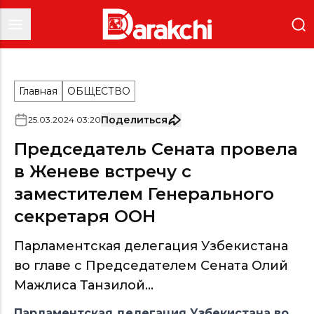
Главная
ОБЩЕСТВО
Поделиться
25
.
03
.
2024
03
:
20
Председатель Сената провела
в Женеве встречу с
заместителем Генерального
секретаря ООН
Парламентская делегация Узбекистана
во главе с Председателем Сената Олий
Мажлиса Танзилой...
Парламентская делегация Узбекистана во