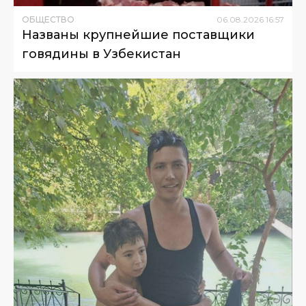
ОБЩЕСТВО
06
.
08
.
2026
16
:
57
Названы крупнейшие поставщики
говядины в Узбекистан