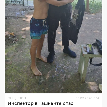
ОБЩЕСТВО
06
.
08
.
2026
16
:
54
Инспектор в Ташкенте спас