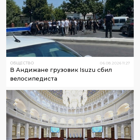
ОБЩЕСТВО
06
.
08
.
2026
11
:
27
В Андижане грузовик Isuzu сбил
велосипедиста