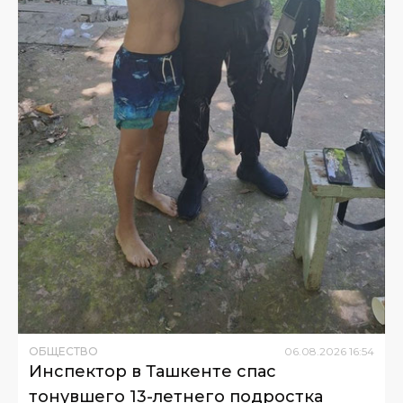
ОБЩЕСТВО
06
.
08
.
2026
16
:
54
Инспектор в Ташкенте спас
тонувшего 13-летнего подростка