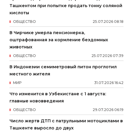
Ташкентом при попытке продать тонну соляной
кислоты
ОБЩЕСТВО
25
.
07
.
2026
08
:
18
В Чирчике умерла пенсионерка,
оштрафованная за кормление бездомных
животных
ОБЩЕСТВО
25
.
07
.
2026
07
:
39
В Индонезии семиметровый питон проглотил
местного жителя
МИР
31
.
07
.
2026
16
:
42
Что изменится в Узбекистане с 1 августа:
главные нововведения
ОБЩЕСТВО
29
.
07
.
2026
06
:
19
Число жертв ДТП с патрульными мотоциклами в
Ташкенте выросло до двух