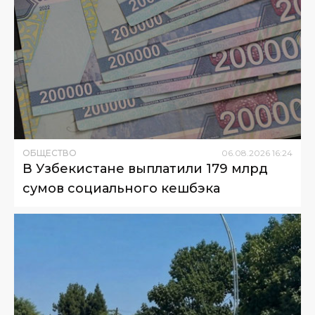
ОБЩЕСТВО
06
.
08
.
2026
16
:
24
В Узбекистане выплатили 179 млрд
сумов социального кешбэка