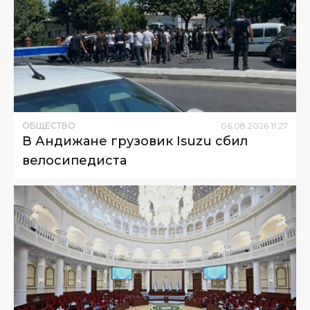
ОБЩЕСТВО
06
.
08
.
2026
11
:
27
В Андижане грузовик Isuzu сбил
велосипедиста