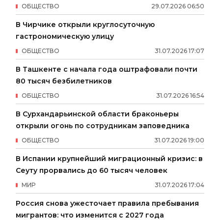
ОБЩЕСТВО
29
.
07
.
2026
06
:
50
В Чирчике открыли круглосуточную
гастрономическую улицу
ОБЩЕСТВО
31
.
07
.
2026
17
:
07
В Ташкенте с начала года оштрафовали почти
80 тысяч безбилетников
ОБЩЕСТВО
31
.
07
.
2026
16
:
54
В Сурхандарьинской области браконьеры
открыли огонь по сотрудникам заповедника
ОБЩЕСТВО
31
.
07
.
2026
19
:
00
В Испании крупнейший миграционный кризис: в
Сеуту прорвались до 60 тысяч человек
МИР
31
.
07
.
2026
17
:
04
Россия снова ужесточает правила пребывания
мигрантов: что изменится с 2027 года