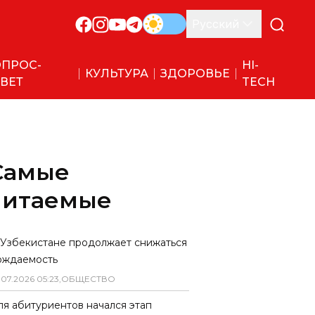
Русский
ПРОС-
HI-
КУЛЬТУРА
ЗДОРОВЬЕ
ВЕТ
TECH
Самые
читаемые
 Узбекистане продолжает снижаться
ождаемость
.
07
.
2026
05
:
23
,
ОБЩЕСТВО
ля абитуриентов начался этап