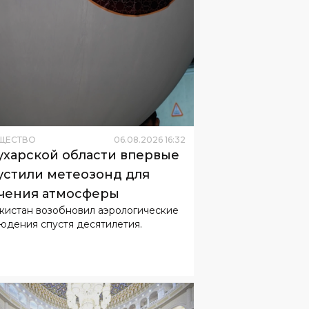
ЩЕСТВО
06
.
08
.
2026
16
:
32
ухарской области впервые
устили метеозонд для
чения атмосферы
кистан возобновил аэрологические
юдения спустя десятилетия.