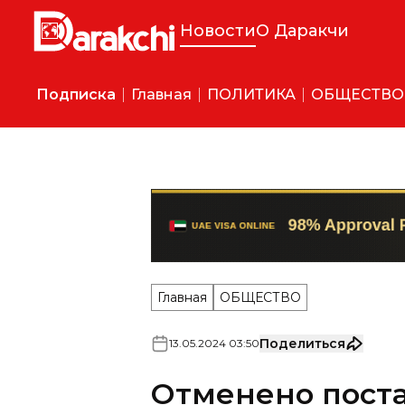
Новости
О Даракчи
Подписка
Главная
ПОЛИТИКА
ОБЩЕСТВО
Главная
ОБЩЕСТВО
Поделиться
13
.
05
.
2024
03
:
50
Отменено пост