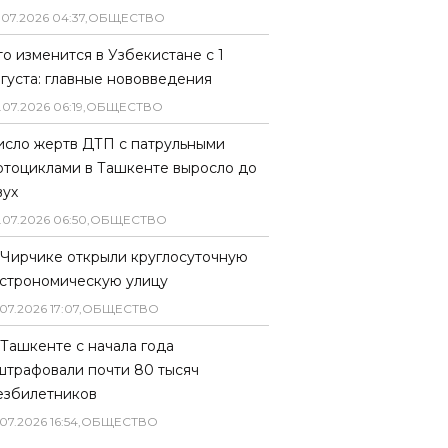
.
07
.
2026
04
:
37
,
ОБЩЕСТВО
то изменится в Узбекистане с 1
вгуста: главные нововведения
.
07
.
2026
06
:
19
,
ОБЩЕСТВО
исло жертв ДТП с патрульными
отоциклами в Ташкенте выросло до
вух
.
07
.
2026
06
:
50
,
ОБЩЕСТВО
 Чирчике открыли круглосуточную
астрономическую улицу
07
.
2026
17
:
07
,
ОБЩЕСТВО
 Ташкенте с начала года
штрафовали почти 80 тысяч
езбилетников
07
.
2026
16
:
54
,
ОБЩЕСТВО