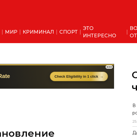
ЭТО
ВО
МИР
КРИМИНАЛ
СПОРТ
ИНТЕРЕСНО
ОТ
В
р
25
ановление
Д