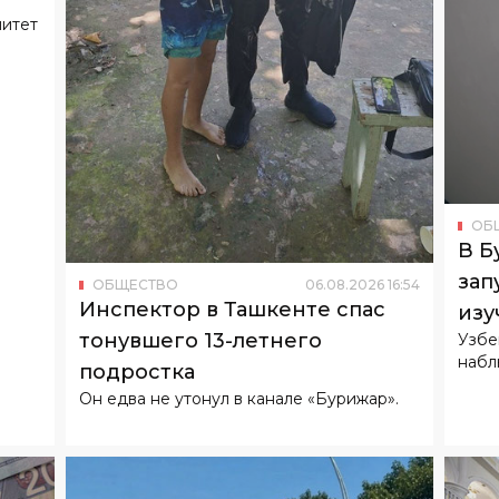
митет
ОБ
В Б
зап
ОБЩЕСТВО
06
.
08
.
2026
16
:
54
Инспектор в Ташкенте спас
изу
тонувшего 13-летнего
Узбе
набл
подростка
Он едва не утонул в канале «Бурижар».