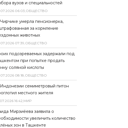
ыбора вузов и специальностей
.
07
.
2026
06
:
03
,
ОБЩЕСТВО
 Чирчике умерла пенсионерка,
штрафованная за кормление
ездомных животных
.
07
.
2026
07
:
39
,
ОБЩЕСТВО
роих подозреваемых задержали под
ашкентом при попытке продать
онну соляной кислоты
.
07
.
2026
08
:
18
,
ОБЩЕСТВО
 Индонезии семиметровый питон
роглотил местного жителя
07
.
2026
16
:
42
,
МИР
аида Мирзиёева заявила о
еобходимости увеличить количество
елёных зон в Ташкенте