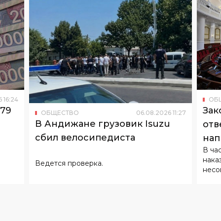
6
16
:
24
ОБ
179
Зак
ОБЩЕСТВО
06
.
08
.
2026
11
:
27
В Андижане грузовик Isuzu
отв
сбил велосипедиста
нап
В ча
нака
Ведется проверка.
несо