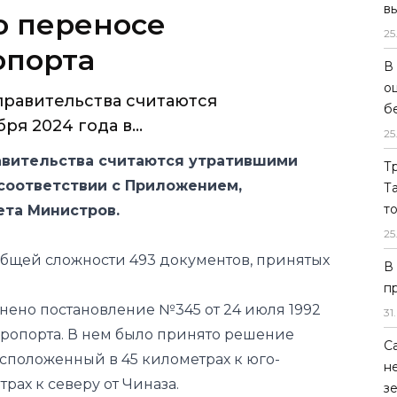
в
о переносе
25
опорта
В
о
равительства считаются
б
ря 2024 года в...
25
авительства считаются утратившими
Т
в соответствии с Приложением,
Т
т
та Министров.
25
общей сложности 493 документов, принятых
В
п
нено постановление №345 от 24 июля 1992
31
.
эропорта. В нем было принято решение
С
сположенный в 45 километрах к юго-
н
трах к северу от Чиназа.
з