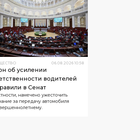
ЩЕСТВО
06
.
08
.
2026
10
:
58
он об усилении
етственности водителей
равили в Сенат
стности, намечено ужесточить
зание за передачу автомобиля
вершеннолетнему.