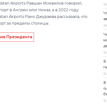
stan Airports Равшан Исмаилов говорил,
25
орт в Ангрен или Чиназ, а в 2022 году
Ч
an Airports Рано Джураева рассказала, что
а
рт за пределы столицы.
29
Ч
ния Президента
м
д
29
В
г
31
.
В
о
б
31
.