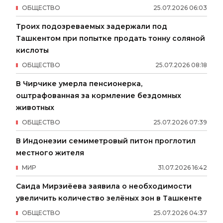
ОБЩЕСТВО
25
.
07
.
2026
06
:
03
Троих подозреваемых задержали под
Ташкентом при попытке продать тонну соляной
кислоты
ОБЩЕСТВО
25
.
07
.
2026
08
:
18
В Чирчике умерла пенсионерка,
оштрафованная за кормление бездомных
животных
ОБЩЕСТВО
25
.
07
.
2026
07
:
39
В Индонезии семиметровый питон проглотил
местного жителя
МИР
31
.
07
.
2026
16
:
42
Саида Мирзиёева заявила о необходимости
увеличить количество зелёных зон в Ташкенте
ОБЩЕСТВО
25
.
07
.
2026
04
:
37