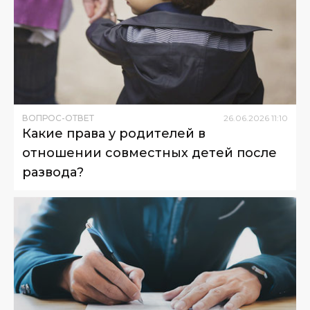
ВОПРОС-ОТВЕТ
26
.
06
.
2026
11
:
10
Какие права у родителей в
отношении совместных детей после
развода?