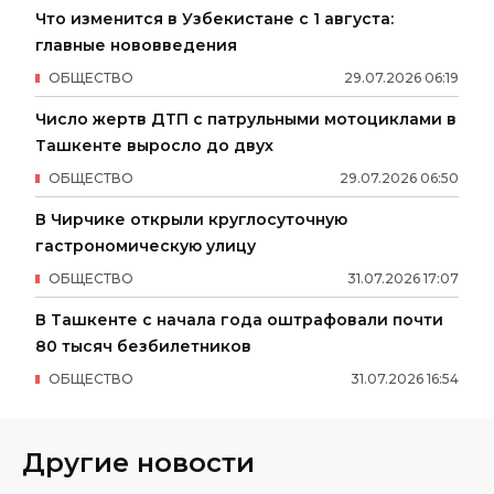
Что изменится в Узбекистане с 1 августа:
главные нововведения
ОБЩЕСТВО
29
.
07
.
2026
06
:
19
Число жертв ДТП с патрульными мотоциклами в
Ташкенте выросло до двух
ОБЩЕСТВО
29
.
07
.
2026
06
:
50
В Чирчике открыли круглосуточную
гастрономическую улицу
ОБЩЕСТВО
31
.
07
.
2026
17
:
07
В Ташкенте с начала года оштрафовали почти
80 тысяч безбилетников
ОБЩЕСТВО
31
.
07
.
2026
16
:
54
Другие новости