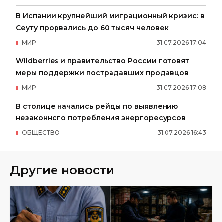
В Испании крупнейший миграционный кризис: в
Сеуту прорвались до 60 тысяч человек
МИР
31
.
07
.
2026
17
:
04
Wildberries и правительство России готовят
меры поддержки пострадавших продавцов
МИР
31
.
07
.
2026
17
:
08
В столице начались рейды по выявлению
незаконного потребления энергоресурсов
ОБЩЕСТВО
31
.
07
.
2026
16
:
43
Другие новости