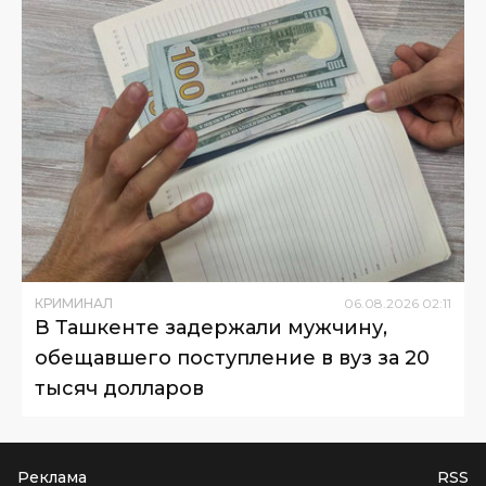
КРИМИНАЛ
06
.
08
.
2026
02
:
11
В Ташкенте задержали мужчину,
обещавшего поступление в вуз за 20
тысяч долларов
Реклама
RSS