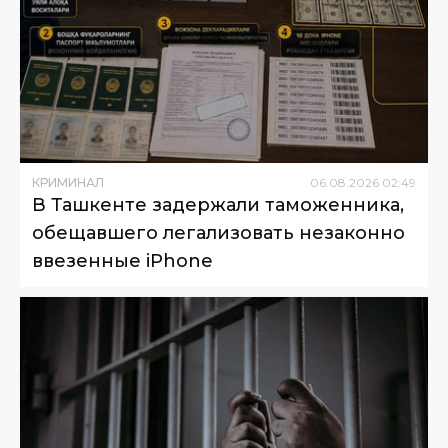
КРИМИНАЛ
06
.
08
.
2026
02
:
49
В Ташкенте задержали таможенника,
обещавшего легализовать незаконно
ввезенные iPhone