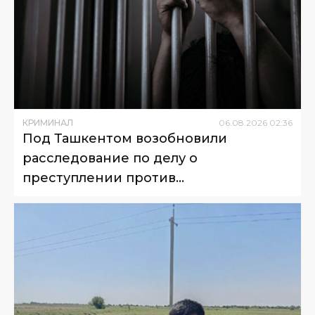
КРИМИНАЛ
06
.
08
.
2026
02
:
36
Под Ташкентом возобновили
расследование по делу о
преступлении против
несовершеннолетнего