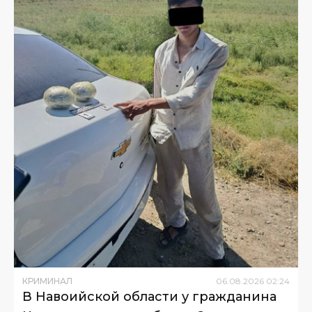
КРИМИНАЛ
06
.
08
.
2026
02
:
24
В Навоийской области у гражданина