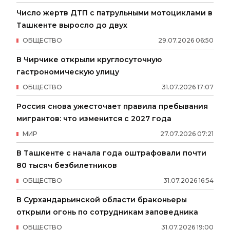
Число жертв ДТП с патрульными мотоциклами в
Ташкенте выросло до двух
ОБЩЕСТВО
29
.
07
.
2026
06
:
50
В Чирчике открыли круглосуточную
гастрономическую улицу
ОБЩЕСТВО
31
.
07
.
2026
17
:
07
Россия снова ужесточает правила пребывания
мигрантов: что изменится с 2027 года
МИР
27
.
07
.
2026
07
:
21
В Ташкенте с начала года оштрафовали почти
80 тысяч безбилетников
ОБЩЕСТВО
31
.
07
.
2026
16
:
54
В Сурхандарьинской области браконьеры
открыли огонь по сотрудникам заповедника
ОБЩЕСТВО
31
.
07
.
2026
19
:
00