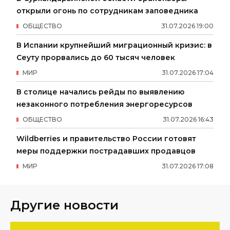
открыли огонь по сотрудникам заповедника
ОБЩЕСТВО
31
.
07
.
2026
19
:
00
В Испании крупнейший миграционный кризис: в
Сеуту прорвались до 60 тысяч человек
МИР
31
.
07
.
2026
17
:
04
В столице начались рейды по выявлению
незаконного потребления энергоресурсов
ОБЩЕСТВО
31
.
07
.
2026
16
:
43
Wildberries и правительство России готовят
меры поддержки пострадавших продавцов
МИР
31
.
07
.
2026
17
:
08
Другие новости