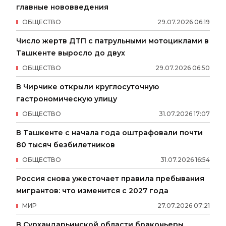
главные нововведения
ОБЩЕСТВО
29
.
07
.
2026
06
:
19
Число жертв ДТП с патрульными мотоциклами в
Ташкенте выросло до двух
ОБЩЕСТВО
29
.
07
.
2026
06
:
50
В Чирчике открыли круглосуточную
гастрономическую улицу
ОБЩЕСТВО
31
.
07
.
2026
17
:
07
В Ташкенте с начала года оштрафовали почти
80 тысяч безбилетников
ОБЩЕСТВО
31
.
07
.
2026
16
:
54
Россия снова ужесточает правила пребывания
мигрантов: что изменится с 2027 года
МИР
27
.
07
.
2026
07
:
21
В Сурхандарьинской области браконьеры