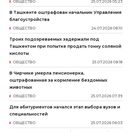
ОБЩЕСТВО
25
.
07
.
2026
05
:
23
В Ташкенте оштрафован начальник Управления
благоустройства
ОБЩЕСТВО
24
.
07
.
2026
08
:
10
Троих подозреваемых задержали под
Ташкентом при попытке продать тонну соляной
кислоты
ОБЩЕСТВО
25
.
07
.
2026
08
:
18
В Чирчике умерла пенсионерка,
оштрафованная за кормление бездомных
животных
ОБЩЕСТВО
25
.
07
.
2026
07
:
39
Для абитуриентов начался этап выбора вузов и
специальностей
ОБЩЕСТВО
25
.
07
.
2026
06
:
03