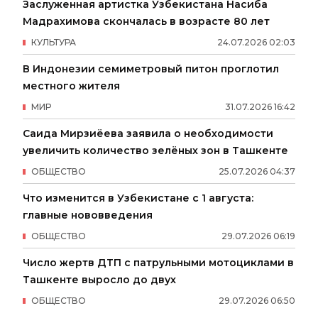
Заслуженная артистка Узбекистана Насиба
Мадрахимова скончалась в возрасте 80 лет
КУЛЬТУРА
24
.
07
.
2026
02
:
03
В Индонезии семиметровый питон проглотил
местного жителя
МИР
31
.
07
.
2026
16
:
42
Саида Мирзиёева заявила о необходимости
увеличить количество зелёных зон в Ташкенте
ОБЩЕСТВО
25
.
07
.
2026
04
:
37
Что изменится в Узбекистане с 1 августа:
главные нововведения
ОБЩЕСТВО
29
.
07
.
2026
06
:
19
Число жертв ДТП с патрульными мотоциклами в
Ташкенте выросло до двух
ОБЩЕСТВО
29
.
07
.
2026
06
:
50