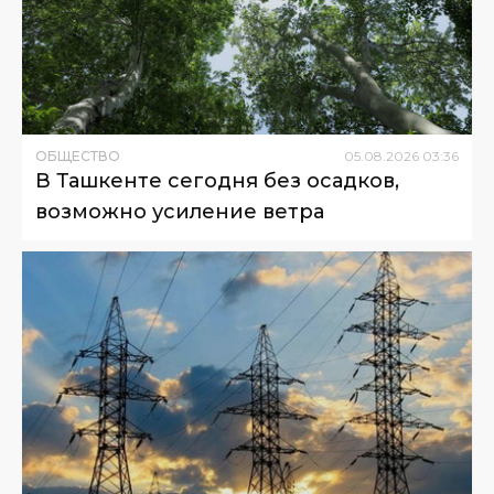
ОБЩЕСТВО
05
.
08
.
2026
03
:
36
В Ташкенте сегодня без осадков,
возможно усиление ветра