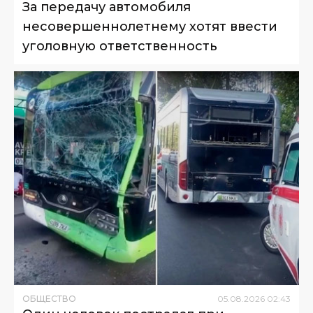
За передачу автомобиля
несовершеннолетнему хотят ввести
уголовную ответственность
ОБЩЕСТВО
05
.
08
.
2026
02
:
43