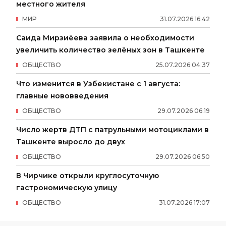
местного жителя
МИР
31
.
07
.
2026
16
:
42
Саида Мирзиёева заявила о необходимости
увеличить количество зелёных зон в Ташкенте
ОБЩЕСТВО
25
.
07
.
2026
04
:
37
Что изменится в Узбекистане с 1 августа:
главные нововведения
ОБЩЕСТВО
29
.
07
.
2026
06
:
19
Число жертв ДТП с патрульными мотоциклами в
Ташкенте выросло до двух
ОБЩЕСТВО
29
.
07
.
2026
06
:
50
В Чирчике открыли круглосуточную
гастрономическую улицу
ОБЩЕСТВО
31
.
07
.
2026
17
:
07