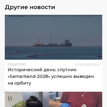
Другие новости
ОБЩЕСТВО
05
.
08
.
2026
06
:
55
Исторический день: спутник
«Samarkand-2028» успешно выведен
на орбиту