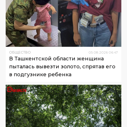
ОБЩЕСТВО
05
.
08
.
2026
06
:
47
В Ташкентской области женщина
пыталась вывезти золото, спрятав его
в подгузнике ребенка