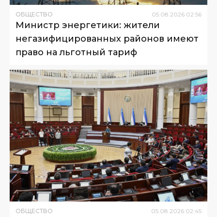
ОБЩЕСТВО
05
.
08
.
2026
02
:
56
Министр энергетики: жители
негазифицированных районов имеют
право на льготный тариф
ОБЩЕСТВО
05
.
08
.
2026
02
:
45