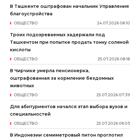
В Ташкенте оштрафован начальник Управления
благоустройства
ОБЩЕСТВО
24
.
07
.
2026
08
:
10
Троих подозреваемых задержали под
Ташкентом при попытке продать тонну соляной
кислоты
ОБЩЕСТВО
25
.
07
.
2026
08
:
18
В Чирчике умерла пенсионерка,
оштрафованная за кормление бездомных
животных
ОБЩЕСТВО
25
.
07
.
2026
07
:
39
Для абитуриентов начался этап выбора вузов и
специальностей
ОБЩЕСТВО
25
.
07
.
2026
06
:
03
В Индонезии семиметровый питон проглотил