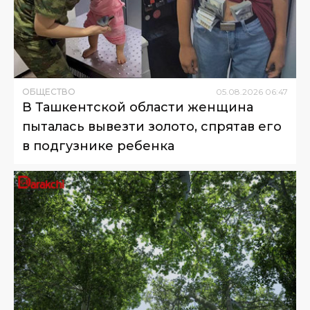
ОБЩЕСТВО
05
.
08
.
2026
06
:
47
В Ташкентской области женщина
пыталась вывезти золото, спрятав его
в подгузнике ребенка