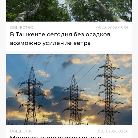
ОБЩЕСТВО
05
.
08
.
2026
03
:
36
В Ташкенте сегодня без осадков,
возможно усиление ветра
ОБЩЕСТВО
05
.
08
.
2026
02
:
56
Министр энергетики: жители