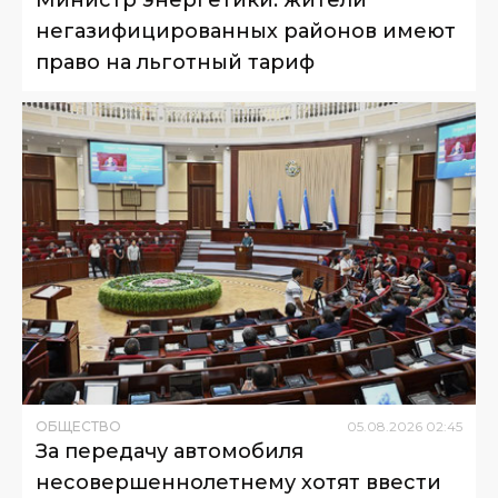
негазифицированных районов имеют
право на льготный тариф
ОБЩЕСТВО
05
.
08
.
2026
02
:
45
За передачу автомобиля
несовершеннолетнему хотят ввести