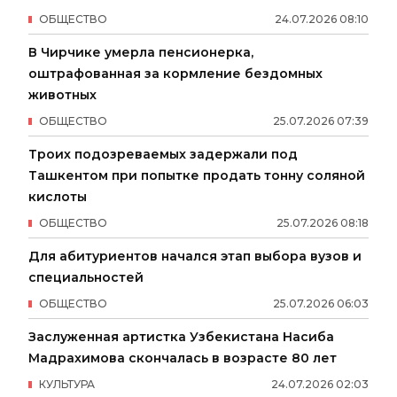
ОБЩЕСТВО
24
.
07
.
2026
08
:
10
В Чирчике умерла пенсионерка,
оштрафованная за кормление бездомных
животных
ОБЩЕСТВО
25
.
07
.
2026
07
:
39
Троих подозреваемых задержали под
Ташкентом при попытке продать тонну соляной
кислоты
ОБЩЕСТВО
25
.
07
.
2026
08
:
18
Для абитуриентов начался этап выбора вузов и
специальностей
ОБЩЕСТВО
25
.
07
.
2026
06
:
03
Заслуженная артистка Узбекистана Насиба
Мадрахимова скончалась в возрасте 80 лет
КУЛЬТУРА
24
.
07
.
2026
02
:
03