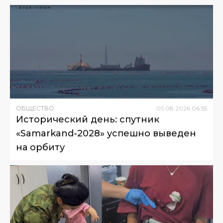
ОБЩЕСТВО
05
.
08
.
2026
06
:
55
Исторический день: спутник
«Samarkand-2028» успешно выведен
на орбиту