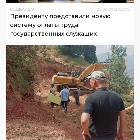
ОБЩЕСТВО
05
.
08
.
2026
02
:
08
Президенту представили новую
систему оплаты труда
государственных служащих