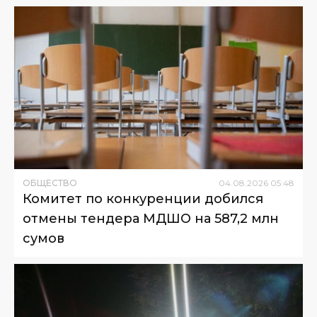
ОБЩЕСТВО
04
.
08
.
2026
05
:
48
Комитет по конкуренции добился
отмены тендера МДШО на 587,2 млн
сумов