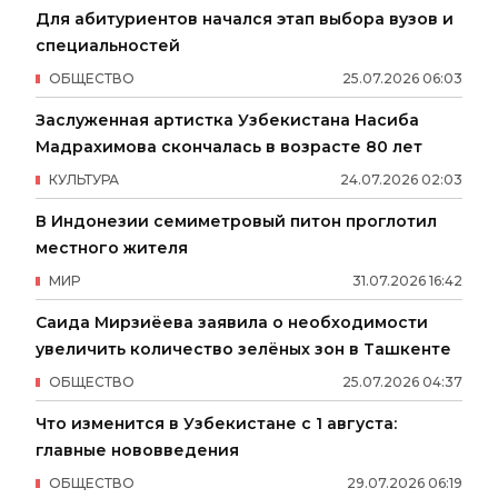
Для абитуриентов начался этап выбора вузов и
специальностей
ОБЩЕСТВО
25
.
07
.
2026
06
:
03
Заслуженная артистка Узбекистана Насиба
Мадрахимова скончалась в возрасте 80 лет
КУЛЬТУРА
24
.
07
.
2026
02
:
03
В Индонезии семиметровый питон проглотил
местного жителя
МИР
31
.
07
.
2026
16
:
42
Саида Мирзиёева заявила о необходимости
увеличить количество зелёных зон в Ташкенте
ОБЩЕСТВО
25
.
07
.
2026
04
:
37
Что изменится в Узбекистане с 1 августа:
главные нововведения
ОБЩЕСТВО
29
.
07
.
2026
06
:
19