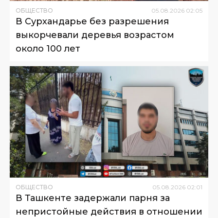
ОБЩЕСТВО
05
.
08
.
2026
02
:
05
В Сурхандарье без разрешения
выкорчевали деревья возрастом
около 100 лет
ОБЩЕСТВО
05
.
08
.
2026
02
:
01
В Ташкенте задержали парня за
непристойные действия в отношении