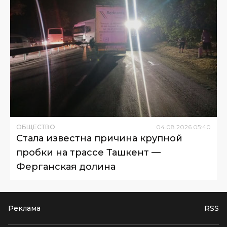
ОБЩЕСТВО
04
.
08
.
2026
05
:
40
Стала известна причина крупной
пробки на трассе Ташкент —
Ферганская долина
Реклама
RSS